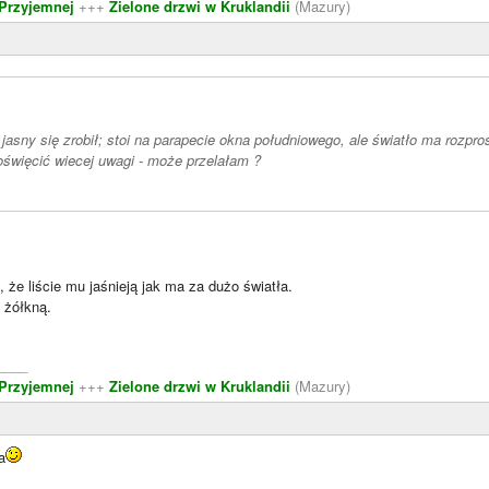
 Przyjemnej
+++
Zielone drzwi w Kruklandii
(Mazury)
 jasny się zrobił; stoi na parapecie okna południowego, ale światło ma rozpr
więcić wiecej uwagi - może przelałam ?
że liście mu jaśnieją jak ma za dużo światła.
o żółkną.
____
 Przyjemnej
+++
Zielone drzwi w Kruklandii
(Mazury)
a