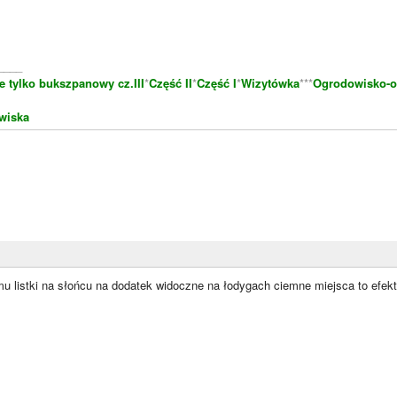
____
e tylko bukszpanowy cz.III
*
Część II
*
Część I
*
Wizytówka
***
Ogrodowisko-o
wiska
u listki na słońcu na dodatek widoczne na łodygach ciemne miejsca to efekt