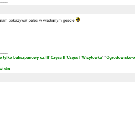
____
y nam pokazywał palec w wiadomym geście.
____
e tylko bukszpanowy cz.III
*
Część II
*
Część I
*
Wizytówka
***
Ogrodowisko-o
wiska
____