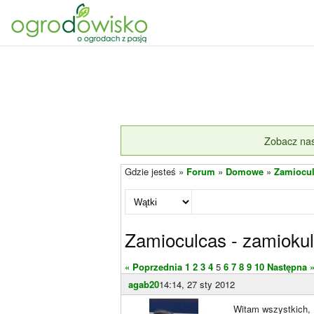
Zobacz nas
Gdzie jesteś »
Forum
»
Domowe
»
Zamiocul
Zamioculcas - zamioku
« Poprzednia
1
2
3
4
5
6
7
8
9
10
Następna 
agab20
14:14, 27 sty 2012
Witam wszystkich,