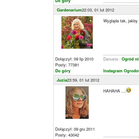
Do góry
________________
Gardenarium
22:03, 01 lut 2012
Wygląda tak, jakb
________________
Dołączył: 09 lip 2010
Danusia -
Ogród ni
Posty: 77381
Do góry
Instagram Ogrodo
Juzia
23:59, 01 lut 2012
HAHAHA ....
Dołączył: 09 gru 2011
Posty: 43042
________________