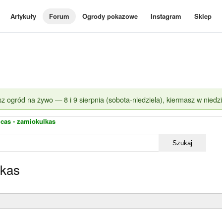
Artykuły
Forum
Ogrody pokazowe
Instagram
Sklep
z ogród na żywo — 8 i 9 sierpnia (sobota-niedziela), kiermasz w niedzi
cas - zamiokulkas
Szukaj
lkas
»