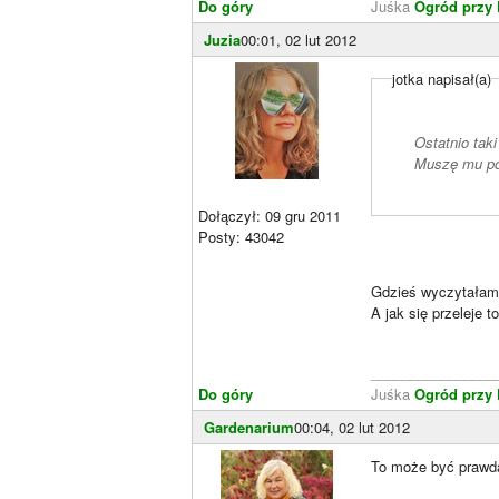
Do góry
Juśka
Ogród przy
Juzia
00:01, 02 lut 2012
jotka napisał(a)
Ostatnio taki
Muszę mu poś
Dołączył: 09 gru 2011
Posty: 43042
Gdzieś wyczytałam, 
A jak się przeleje t
________________
Do góry
Juśka
Ogród przy
Gardenarium
00:04, 02 lut 2012
To może być prawd