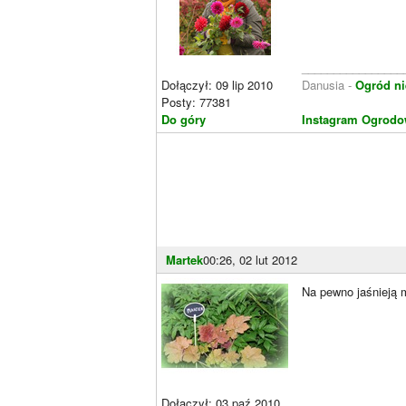
________________
Dołączył: 09 lip 2010
Danusia -
Ogród ni
Posty: 77381
Do góry
Instagram Ogrodo
Martek
00:26, 02 lut 2012
Na pewno jaśnieją m
Dołączył: 03 paź 2010