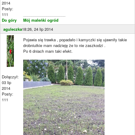
2014
Posty:
111
____________________
Do góry
Mój maleńki ogród
aguleczka
18:26, 24 lip 2014
Pojawia się trawka , popadało i kamyczki się ujawniły takie
drobniutkie mam nadzieję że to nie zaszkodzi .
Po 6 dniach mam taki efekt.
Dołączył:
03 lip
2014
Posty:
111