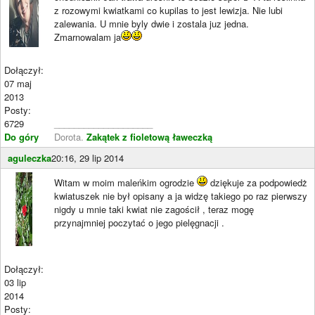
z rozowymi kwiatkami co kupilas to jest lewizja. Nie lubi
zalewania. U mnie byly dwie i zostala juz jedna.
Zmarnowalam ja
Dołączył:
07 maj
2013
Posty:
6729
____________________
Do góry
Dorota.
Zakątek z fioletową ławeczką
aguleczka
20:16, 29 lip 2014
Witam w moim maleńkim ogrodzie
dziękuje za podpowiedż
kwiatuszek nie był opisany a ja widzę takiego po raz pierwszy
nigdy u mnie taki kwiat nie zagościł , teraz mogę
przynajmniej poczytać o jego pielęgnacji .
Dołączył:
03 lip
2014
Posty: