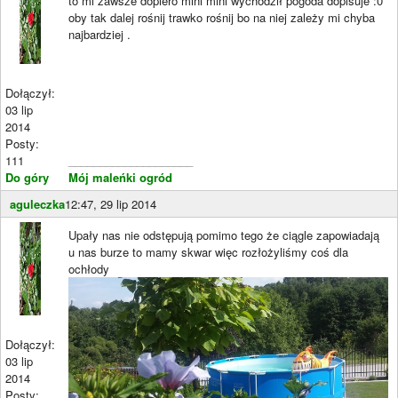
to mi zawsze dopiero mini mini wychodził pogoda dopisuje :0
oby tak dalej rośnij trawko rośnij bo na niej zależy mi chyba
najbardziej .
Dołączył:
03 lip
2014
Posty:
111
____________________
Do góry
Mój maleńki ogród
aguleczka
12:47, 29 lip 2014
Upały nas nie odstępują pomimo tego że ciągle zapowiadają
u nas burze to mamy skwar więc rozłożyliśmy coś dla
ochłody
Dołączył:
03 lip
2014
Posty: