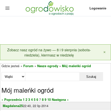
Logowanie
Zobacz nasz ogród na żywo — 8 i 9 sierpnia (sobota-
×
niedziela), kiermasz w niedzielę
Gdzie jesteś »
Forum
»
Nasze ogrody
»
Mój maleńki ogród
Szukaj
Mój maleńki ogród
« Poprzednia
1
2
3
4
5
6
7
8
9
10
Następna »
Magdalena25
22:40, 22 lip 2014