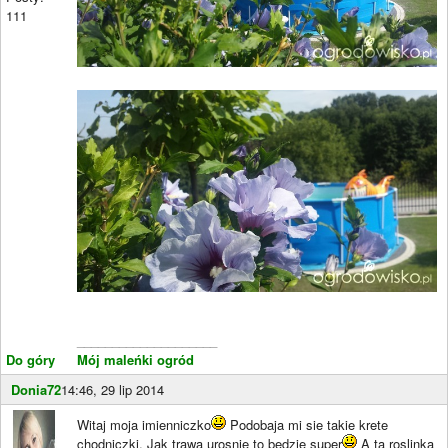
111
____________________
Do góry
Mój maleńki ogród
Donia72
14:46, 29 lip 2014
Witaj moja imienniczko
Podobaja mi sie takie krete
chodniczki. Jak trawa urosnie to bedzie super
A ta roslinka