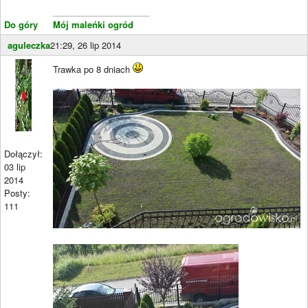
____________________
Do góry
Mój maleńki ogród
aguleczka
21:29, 26 lip 2014
Trawka po 8 dniach
Dołączył:
03 lip
2014
Posty:
111