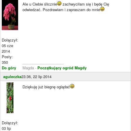
Ale u Ciebie ślicznie
zachwyciłam się i będę Cię
odwiedzać. Pozdrawiam i zapraszam do mnie
Dołączył:
05 cze
2014
Posty:
350
____________________
Do góry
Magda -
Początkujący ogród Magdy
aguleczka
23:36, 22 lip 2014
Dziękuję już biegnę oglądać
Dołączył:
03 lip