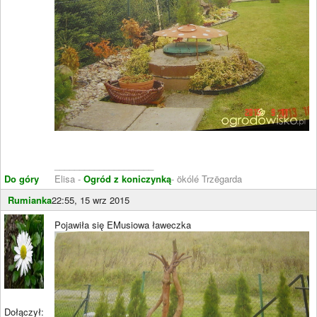
____________________
Do góry
Elisa -
Ogród z koniczynką
- ökólé Trzëgarda
Rumianka
22:55, 15 wrz 2015
Pojawiła się EMusiowa ławeczka
Dołączył: