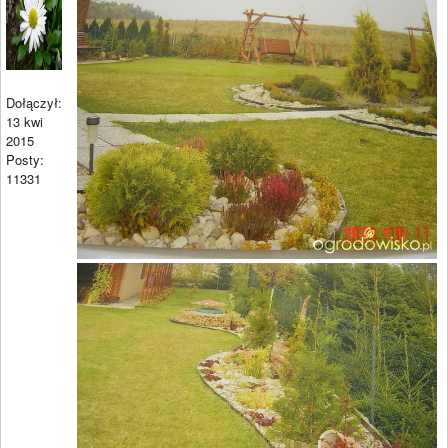
Dołączył:
13 kwi
2015
Posty:
11331