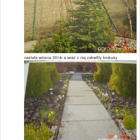
nastała wiosna 2014r a wraz z nią zakwitły krokusy