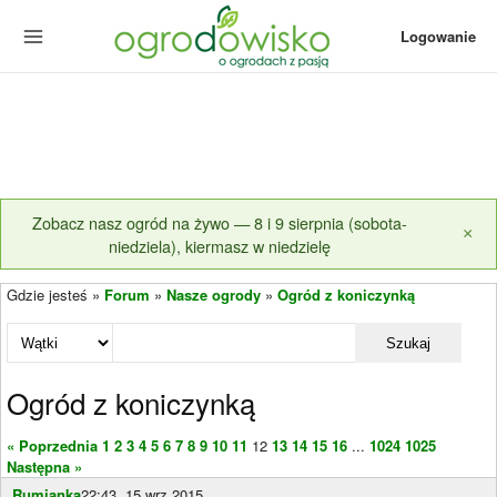
Logowanie
Zobacz nasz ogród na żywo — 8 i 9 sierpnia (sobota-
×
niedziela), kiermasz w niedzielę
Gdzie jesteś »
Forum
»
Nasze ogrody
»
Ogród z koniczynką
Szukaj
Ogród z koniczynką
« Poprzednia
1
2
3
4
5
6
7
8
9
10
11
12
13
14
15
16
...
1024
1025
Następna »
Rumianka
22:43, 15 wrz 2015