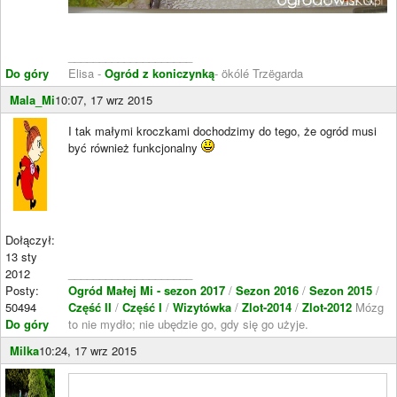
____________________
Do góry
Elisa -
Ogród z koniczynką
- ökólé Trzëgarda
Mala_Mi
10:07, 17 wrz 2015
I tak małymi kroczkami dochodzimy do tego, że ogród musi
być również funkcjonalny
Dołączył:
13 sty
2012
____________________
Posty:
Ogród Małej Mi - sezon 2017
/
Sezon 2016
/
Sezon 2015
/
50494
Część II
/
Część I
/
Wizytówka
/
Zlot-2014
/
Zlot-2012
Mózg
Do góry
to nie mydło; nie ubędzie go, gdy się go użyje.
Milka
10:24, 17 wrz 2015