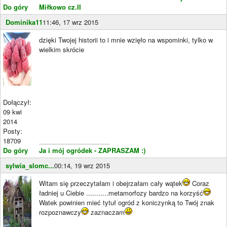
Do góry
Miłkowo cz.II
Dominika11
11:46, 17 wrz 2015
dzięki Twojej historii to i mnie wzięło na wspominki, tylko w
wielkim skrócie
Dołączył:
09 kwi
2014
Posty:
18709
____________________
Do góry
Ja i mój ogródek - ZAPRASZAM :)
sylwia_slomc...
00:14, 19 wrz 2015
Witam się przeczytałam i obejrzałam cały wątek
Coraz
ładniej u Ciebie ...........metamorfozy bardzo na korzyść
Watek powinien mieć tytuł ogród z koniczynką to Twój znak
rozpoznawczy
zaznaczam