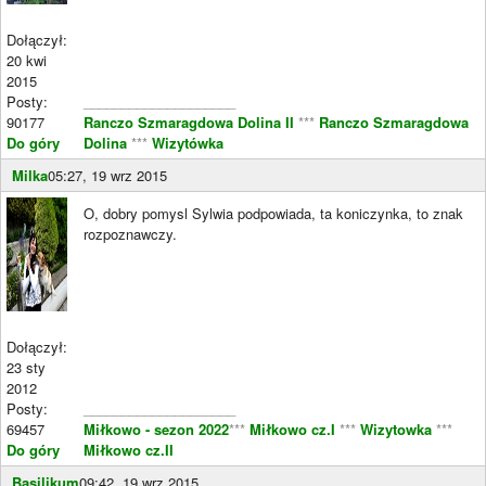
Dołączył:
20 kwi
2015
Posty:
____________________
90177
Ranczo Szmaragdowa Dolina II
***
Ranczo Szmaragdowa
Do góry
Dolina
***
Wizytówka
Milka
05:27, 19 wrz 2015
O, dobry pomysl Sylwia podpowiada, ta koniczynka, to znak
rozpoznawczy.
Dołączył:
23 sty
2012
Posty:
____________________
69457
Miłkowo - sezon 2022
***
Miłkowo cz.I
***
Wizytowka
***
Do góry
Miłkowo cz.II
Basilikum
09:42, 19 wrz 2015