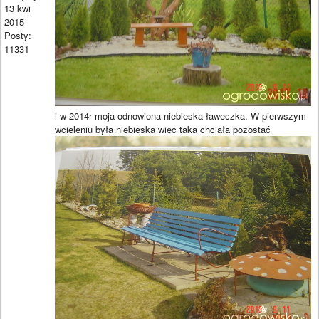
13 kwi
2015
Posty:
11331
i w 2014r moja odnowiona niebieska ławeczka. W pierwszym
wcieleniu była niebieska więc taka chciała pozostać