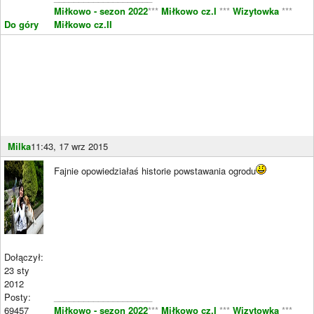
Miłkowo - sezon 2022
***
Miłkowo cz.I
***
Wizytowka
***
Do góry
Miłkowo cz.II
Milka
11:43, 17 wrz 2015
Fajnie opowiedziałaś historie powstawania ogrodu
Dołączył:
23 sty
2012
Posty:
____________________
69457
Miłkowo - sezon 2022
***
Miłkowo cz.I
***
Wizytowka
***