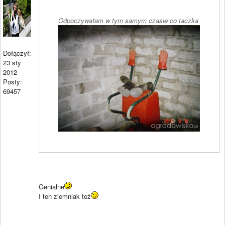
Odpoczywałam w tym samym czasie co taczka
Dołączył:
23 sty
2012
Posty:
69457
Genialne
I ten ziemniak też
____________________