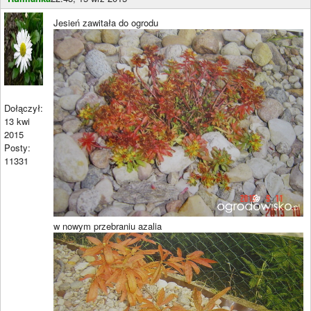
Jesień zawitała do ogrodu
Dołączył:
13 kwi
2015
Posty:
11331
w nowym przebraniu azalia