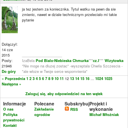
ja tez jestem za koniecznka. Tytul watku na pewn da sie
zmienic, nawet w dziale technicznym przelecialo mi takie
pytanie
Dołączył:
14 cze
2015
____________________
Posty:
IzaBela
Pod Bialo-Niebieska Chmurka
***
cz.I
***
Wizytowka
21946
"Nie moge na dluzej zostac" -wyszeptala Chwila Szczescia -
Do góry
"ale wloze w Twoje serce wspomnienia"
« Poprzednia
1
2
3
4
5
6
7
8
9
10
11
12
13
14
15
16
...
1024
1025
Następna »
Zaloguj się, aby odpowiedzieć na ten wątek
Informacje
Polecane
Subskrybuj
Projekt i
wykonanie
O nas
Zakładanie
RSS
Polityka
ogrodów
Michał Młoźniak
prywatności
Kontakt