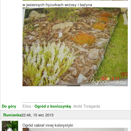
w jesiennych fryzurkach wrzosy i bażyna
____________________
Do góry
Elisa -
Ogród z koniczynką
- ökólé Trzëgarda
Rumianka
22:46, 15 wrz 2015
Ogród nabrał innej kolorystyki