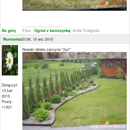
____________________
Do góry
Elisa -
Ogród z koniczynką
- ökólé Trzëgarda
Rumianka
20:36, 15 wrz 2015
Nowab rabata zaczyna "żyć"
Dołączył:
13 kwi
2015
Posty:
11331