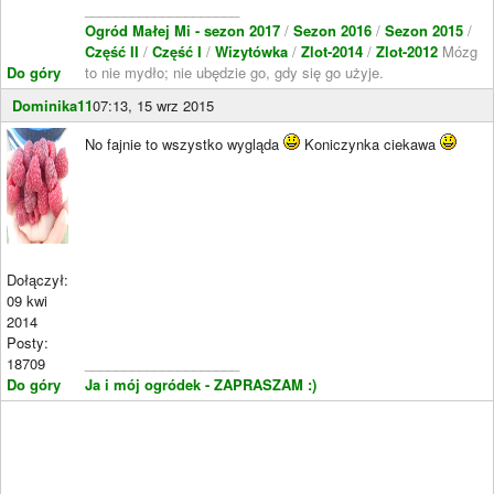
____________________
Ogród Małej Mi - sezon 2017
/
Sezon 2016
/
Sezon 2015
/
Część II
/
Część I
/
Wizytówka
/
Zlot-2014
/
Zlot-2012
Mózg
Do góry
to nie mydło; nie ubędzie go, gdy się go użyje.
Dominika11
07:13, 15 wrz 2015
No fajnie to wszystko wygląda
Koniczynka ciekawa
Dołączył:
09 kwi
2014
Posty:
18709
____________________
Do góry
Ja i mój ogródek - ZAPRASZAM :)