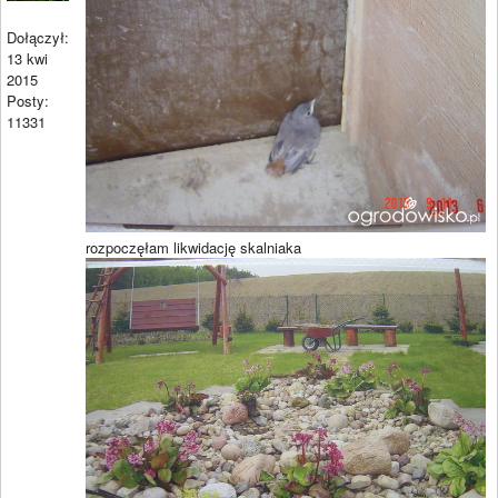
Dołączył:
13 kwi
2015
Posty:
11331
rozpoczęłam likwidację skalniaka