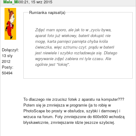
Mala_Mi
00:21, 15 wrz 2015
Rumianka napisał(a)
Zdjęć mam sporo, ale jak to w ,zyciu bywa,
aparat foto już wiekowy, baterii dokupić nie
mogę, karta pamięci pamięta chyba króla
ćwieczka, więc sztrumu czyt. prądu w baterii
Dołączył:
jest niewiele i szybko rozładowuje się. Dlatego
13 sty
wgrywanie zdjęć zabiera mi tyle czasu. Ale
2012
ogólnie jest "łokiej".
Posty:
50494
To dlaczego nie zrzucisz fotek z aparatu na komputer???
Potem się je zmniejsza w programie (ja to robię w
PhotoScape bo prosty w obsłudze, szybki i darmowy) i
wrzuca na forum. Foty zmniejszone do 600x600 wchodzą
błyskawicznie, zmniejszanie idzie jeszcze szybciej.