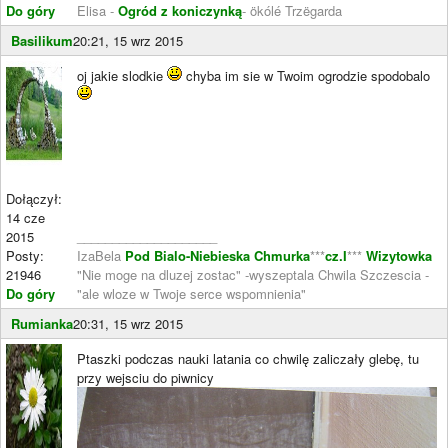
Do góry
Elisa -
Ogród z koniczynką
- ökólé Trzëgarda
Basilikum
20:21, 15 wrz 2015
oj jakie slodkie
chyba im sie w Twoim ogrodzie spodobalo
Dołączył:
14 cze
2015
____________________
Posty:
IzaBela
Pod Bialo-Niebieska Chmurka
***
cz.I
***
Wizytowka
21946
"Nie moge na dluzej zostac" -wyszeptala Chwila Szczescia -
Do góry
"ale wloze w Twoje serce wspomnienia"
Rumianka
20:31, 15 wrz 2015
Ptaszki podczas nauki latania co chwilę zaliczały glebę, tu
przy wejsciu do piwnicy