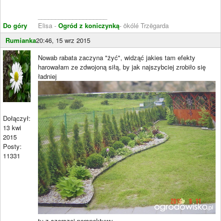
____________________
Do góry
Elisa -
Ogród z koniczynką
- ökólé Trzëgarda
Rumianka
20:46, 15 wrz 2015
Nowab rabata zaczyna "żyć", widząć jakies tam efekty
harowałam ze zdwojoną siłą, by jak najszybciej zrobiło się
ładniej
Dołączył:
13 kwi
2015
Posty:
11331
tu z szerszej perspektywy