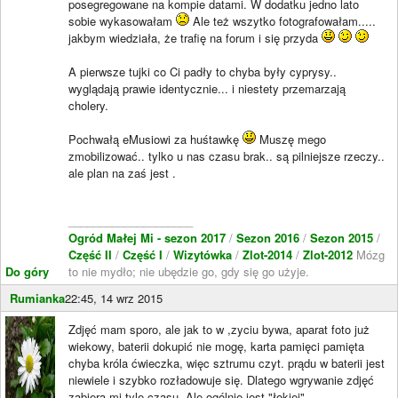
posegregowane na kompie datami. W dodatku jedno lato
sobie wykasowałam
Ale też wszytko fotografowałam.....
jakbym wiedziała, że trafię na forum i się przyda
A pierwsze tujki co Ci padły to chyba były cyprysy..
wyglądają prawie identycznie... i niestety przemarzają
cholery.
Pochwałą eMusiowi za huśtawkę
Muszę mego
zmobilizować.. tylko u nas czasu brak.. są pilniejsze rzeczy..
ale plan na zaś jest .
____________________
Ogród Małej Mi - sezon 2017
/
Sezon 2016
/
Sezon 2015
/
Część II
/
Część I
/
Wizytówka
/
Zlot-2014
/
Zlot-2012
Mózg
Do góry
to nie mydło; nie ubędzie go, gdy się go użyje.
Rumianka
22:45, 14 wrz 2015
Zdjęć mam sporo, ale jak to w ,zyciu bywa, aparat foto już
wiekowy, baterii dokupić nie mogę, karta pamięci pamięta
chyba króla ćwieczka, więc sztrumu czyt. prądu w baterii jest
niewiele i szybko rozładowuje się. Dlatego wgrywanie zdjęć
zabiera mi tyle czasu. Ale ogólnie jest "łokiej".