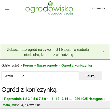
Logowanie
Zobacz nasz ogród na żywo — 8 i 9 sierpnia (sobota-
×
niedziela), kiermasz w niedzielę
Gdzie jesteś »
Forum
»
Nasze ogrody
»
Ogród z koniczynką
Szukaj
Ogród z koniczynką
« Poprzednia
1
2
3
4
5
6
7
8
9
10
11
12
13
14
...
1024
1025
Następna »
Mala_Mi
22:24, 14 wrz 2015