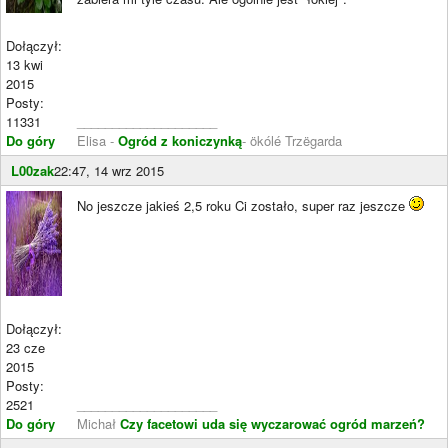
Dołączył:
13 kwi
2015
Posty:
11331
____________________
Do góry
Elisa -
Ogród z koniczynką
- ökólé Trzëgarda
L00zak
22:47, 14 wrz 2015
No jeszcze jakieś 2,5 roku Ci zostało, super raz jeszcze
Dołączył:
23 cze
2015
Posty:
2521
____________________
Do góry
Michał
Czy facetowi uda się wyczarować ogród marzeń?