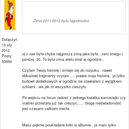
Zima 2011/2012 była łagodniutka
Dołączył:
13 sty
2012
oj u nas była chyba najgorszą zimą jaka była.. zero śniegu i
Posty:
poniżej -30. To była zima wielu strat w ogrodzie..
50494
Czytam Twoja historię i śmieje się do rozpuku.. nawet
eMusiowi fragmenty czytam .... prawie moja historia.. ja tylko
budowli dodatkowych w ogrodzie nie stawiałam z wyjątkiem
szklarni.. ale jak to wszystko cieszyło.
Po wejściu na forum radość z jednego kwiatka samosiejki czy
malinki przestała już tak cieszyć...... błoga nieświadomość
jest czasami całkiem niezła.
Masz pięknie poukładane fotki w albumie.. ja mam tylko