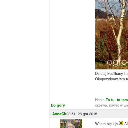
Dzisiaj kosiliśmy t
Okopczykowałam ró
________________
Hania-
To tu- to ta
Do góry
drzewa, nawet w wie
AnnaCh
22:51, 28 gru 2015
Witam się i ja
Al