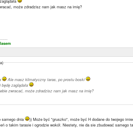
 zaglądała
zwracać, może zdradzisz nam jak masz na imię?
____
 lasem
a)
ja
Ale masz klimatyczny taras, po prostu boski
i będę zaglądała
iebie zwracać, może zdradzisz nam jak masz na imię?
o samego dnia
)) Może być "gruszko", może być H dodane do twojego imien
ń o takim tarasie i ogrodzie wokół. Niestety, nie da sie zbudować samego t