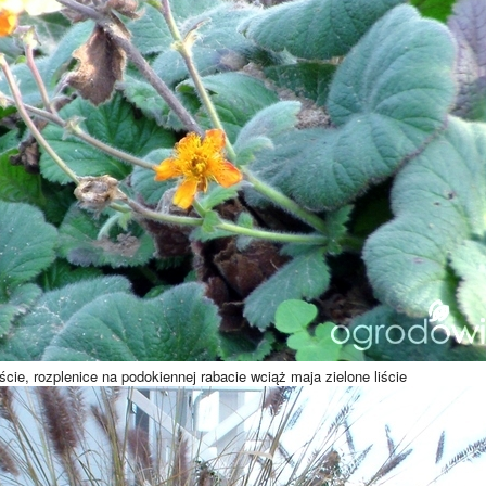
iście, rozplenice na podokiennej rabacie wciąż maja zielone liście