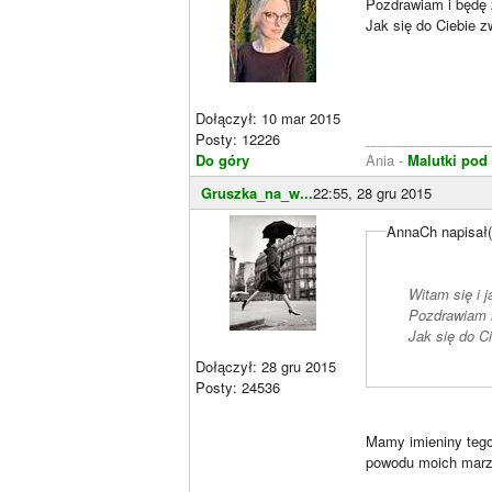
Pozdrawiam i będę
Jak się do Ciebie 
Dołączył: 10 mar 2015
Posty: 12226
________________
Do góry
Ania -
Malutki pod
Gruszka_na_w...
22:55, 28 gru 2015
AnnaCh napisał(
Witam się i 
Pozdrawiam 
Jak się do C
Dołączył: 28 gru 2015
Posty: 24536
Mamy imieniny teg
powodu moich marze