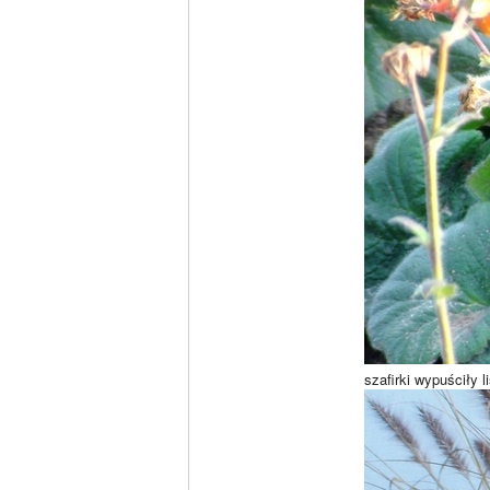
szafirki wypuściły l