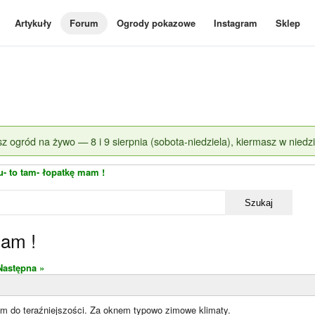
Artykuły
Forum
Ogrody pokazowe
Instagram
Sklep
z ogród na żywo — 8 i 9 sierpnia (sobota-niedziela), kiermasz w niedzi
u- to tam- łopatkę mam !
Szukaj
mam !
Następna »
am do teraźniejszości. Za oknem typowo zimowe klimaty.