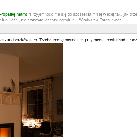
____
m-łopatkę mam!
"Przyjemność ma się do szczęścia mniej więcej tak, jak drze
lkiej ilości, nie stanowią jeszcze ogrodu." ~ Władysław Tatarkiewicz
Reszta obrazków jutro. Trzeba trochę posiedzieć przy piecu i posłuchać mrucz