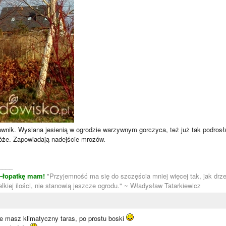
rawnik. Wysiana jesienią w ogrodzie warzywnym gorczyca, też już tak podros
że. Zapowiadają nadejście mrozów.
____
m-łopatkę mam!
"Przyjemność ma się do szczęścia mniej więcej tak, jak drze
lkiej ilości, nie stanowią jeszcze ogrodu." ~ Władysław Tatarkiewicz
e masz klimatyczny taras, po prostu boski