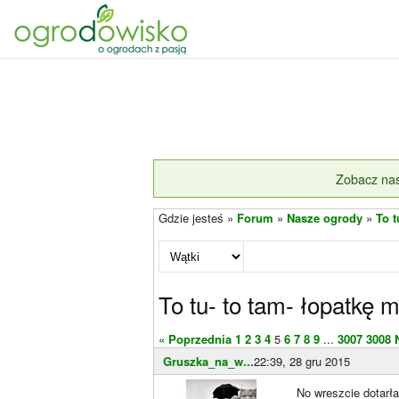
Zobacz nas
Gdzie jesteś »
Forum
»
Nasze ogrody
»
To t
To tu- to tam- łopatkę 
« Poprzednia
1
2
3
4
5
6
7
8
9
...
3007
3008
Gruszka_na_w...
22:39, 28 gru 2015
No wreszcie dotarł