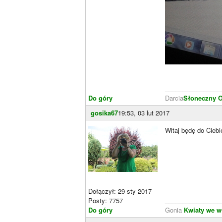
________________
Do góry
Darcia
Słoneczny 
gosika67
19:53, 03 lut 2017
Witaj będę do Ciebi
Dołączył: 29 sty 2017
Posty: 7757
________________
Do góry
Gonia
Kwiaty we w