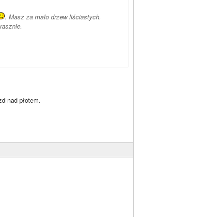
. Masz za mało drzew liściastych.
trasznie.
azd nad płotem.