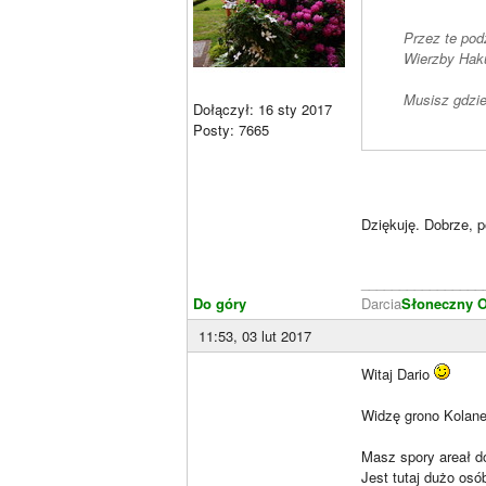
Przez te pod
Wierzby Hakur
Musisz gdzie
Dołączył: 16 sty 2017
Posty: 7665
Dziękuję. Dobrze, p
________________
Do góry
Darcia
Słoneczny 
11:53, 03 lut 2017
Witaj Dario
Widzę grono Kolanek
Masz spory areał d
Jest tutaj dużo os