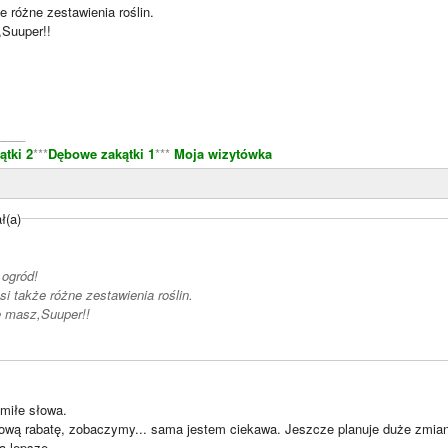
e różne zestawienia roślin.
,Suuper!!
____
tki 2
***
Dębowe zakątki 1
***
Moja wizytówka
ł(a)
ogród!
i także różne zestawienia roślin.
ę masz,Suuper!!
 miłe słowa.
nową rabatę, zobaczymy... sama jestem ciekawa. Jeszcze planuje duże zmian
a lepsze.