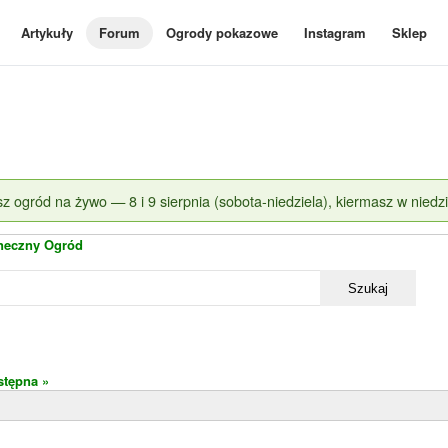
Artykuły
Forum
Ogrody pokazowe
Instagram
Sklep
z ogród na żywo — 8 i 9 sierpnia (sobota-niedziela), kiermasz w niedzi
neczny Ogród
Szukaj
stępna »