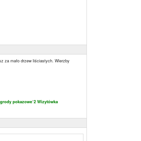
sz za mało drzew liściastych. Wierzby
grody pokazowe
*
2 Wizytówka