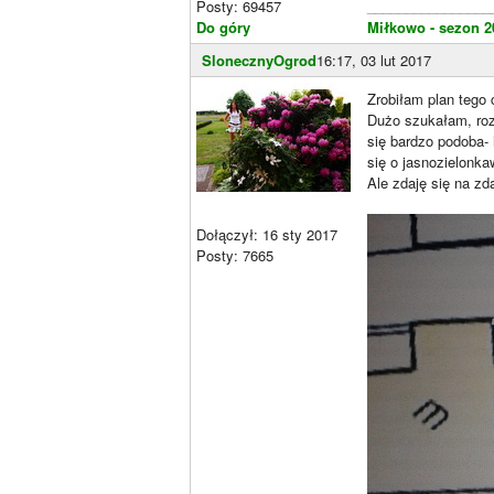
Posty: 69457
________________
Do góry
Miłkowo - sezon 2
SlonecznyOgrod
16:17, 03 lut 2017
Zrobiłam plan tego 
Dużo szukałam, roz
się bardzo podoba- 
się o jasnozielonka
Ale zdaję się na z
Dołączył: 16 sty 2017
Posty: 7665