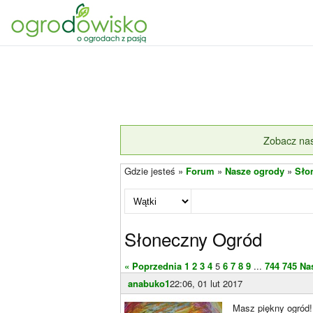
Zobacz nas
Gdzie jesteś »
Forum
»
Nasze ogrody
»
Sło
Słoneczny Ogród
« Poprzednia
1
2
3
4
5
6
7
8
9
...
744
745
Na
anabuko1
22:06, 01 lut 2017
Masz piękny ogród!