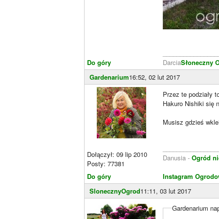
________________
Do góry
Darcia
Słoneczny 
Gardenarium
16:52, 02 lut 2017
Przez te podziały 
Hakuro Nishiki się n
Musisz gdzieś wklei
________________
Dołączył: 09 lip 2010
Danusia -
Ogród ni
Posty: 77381
Do góry
Instagram Ogrodo
SlonecznyOgrod
11:11, 03 lut 2017
Gardenarium nap