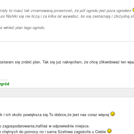
ziały to masz tak zmarnowaną przestrzeń, że pół ogrodu jest poza ogrodem
o Nishiki się nie liczą i za kilka lat wywalisz, bo się zestarzeją i zbrzydną s
ś wkleić plan tego ogrodu.
ostaram się zrobić plan. Tak się już nakręciłam, że chcę zlikwidować ten wj
____
Ogród
 i ich okolic powiększa się.To dobrze,że jest nas coraz więcej
o zagospodarowania,trafiłaś w odpowiednie miejsce.
ób chętnych do pomocy no i sama Szefowa zagościła u Ciebie