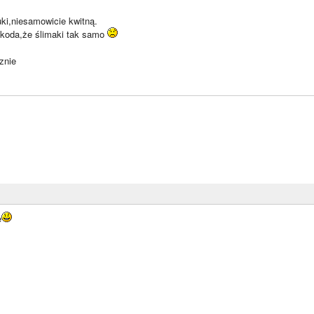
ki,niesamowicie kwitną.
koda,że ślimaki tak samo
znie
e