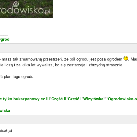
____
Ogród
to masz tak zmarnowaną przestrzeń, że pół ogrodu jest poza ogrodem
. Ma
ie liczą i za kilka lat wywalisz, bo się zestarzeją i zbrzydną strasznie.
ć plan tego ogrodu.
____
e tylko bukszpanowy cz.III
*
Część II
*
Część I
*
Wizytówka
***
Ogrodowisko-o
wiska
isał(a)