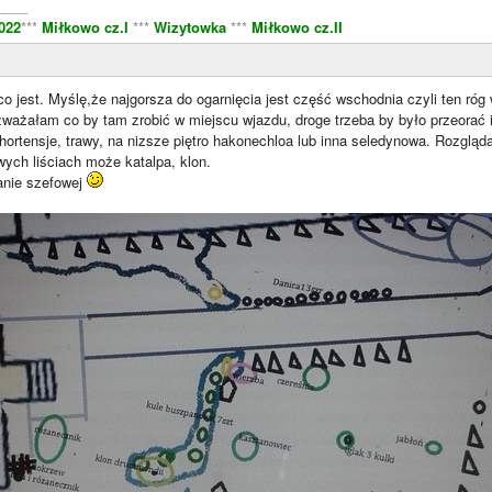
____
022
***
Miłkowo cz.I
***
Wizytowka
***
Miłkowo cz.II
co jest. Myślę,że najgorsza do ogarnięcia jest część wschodnia czyli ten róg 
ważałam co by tam zrobić w miejscu wjazdu, droge trzeba by było przeorać 
hortensje, trawy, na nizsze piętro hakonechloa lub inna seledynowa. Rozglą
wych liściach może katalpa, klon.
danie szefowej