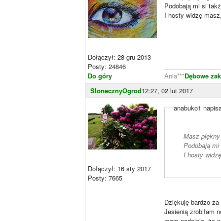
Podobają mi si takż
I hosty widzę masz
Dołączył: 28 gru 2013
Posty: 24846
________________
Do góry
Ania***
Dębowe zaką
SlonecznyOgrod
12:27, 02 lut 2017
anabuko1 napisa
Masz piękny 
Podobają mi s
I hosty widz
Dołączył: 16 sty 2017
Posty: 7665
Dziękuję bardzo za
Jesienią zrobiłam 
mam nadzieje ,że n