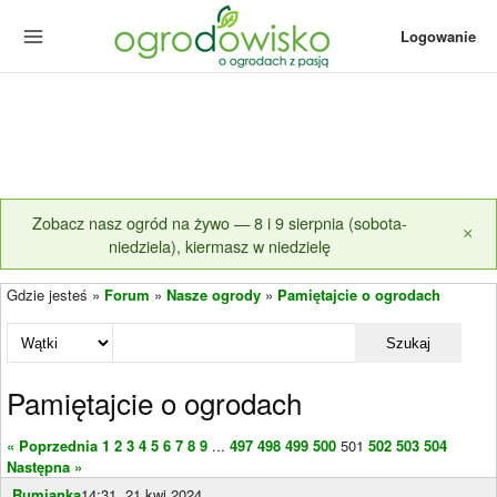
Logowanie
Zobacz nasz ogród na żywo — 8 i 9 sierpnia (sobota-
×
niedziela), kiermasz w niedzielę
Gdzie jesteś »
Forum
»
Nasze ogrody
»
Pamiętajcie o ogrodach
Szukaj
Pamiętajcie o ogrodach
« Poprzednia
1
2
3
4
5
6
7
8
9
...
497
498
499
500
501
502
503
504
Następna »
Rumianka
14:31, 21 kwi 2024