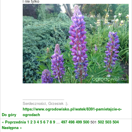
i nie tylko
____________________
Serdeczności, Grzesiek :).
https://www.ogrodowisko.pl/watek/8391-pamietajcie-o-
Do góry
ogrodach
« Poprzednia
1
2
3
4
5
6
7
8
9
...
497
498
499
500
501
502
503
504
Następna »