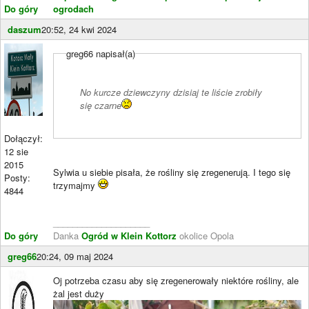
Do góry
ogrodach
daszum
20:52, 24 kwi 2024
greg66 napisał(a)
No kurcze dziewczyny dzisiaj te liście zrobiły
się czarne
Dołączył:
12 sie
2015
Sylwia u siebie pisała, że rośliny się zregenerują. I tego się
Posty:
trzymajmy
4844
____________________
Do góry
Danka
Ogród w Klein Kottorz
okolice Opola
greg66
20:24, 09 maj 2024
Oj potrzeba czasu aby się zregenerowały niektóre rośliny, ale
żal jest duży