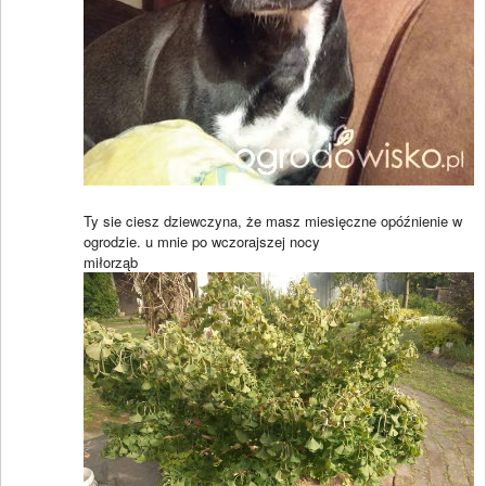
Ty sie ciesz dziewczyna, że masz miesięczne opóźnienie w
ogrodzie. u mnie po wczorajszej nocy
miłorząb