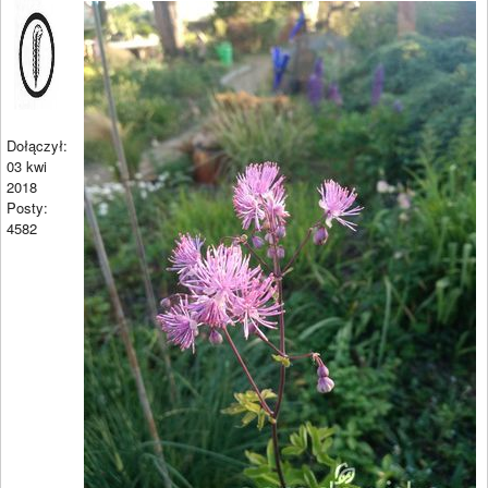
Dołączył:
03 kwi
2018
Posty:
4582