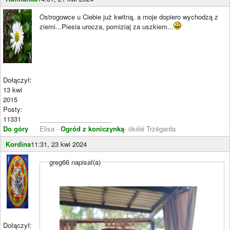
Ostrogowce u Ciebie już kwitną, a moje dopiero wychodzą z
ziemi...Piesia urocza, pomiziaj za uszkiem...
Dołączył:
13 kwi
2015
Posty:
11331
____________________
Do góry
Elisa -
Ogród z koniczynką
- ökólé Trzëgarda
Kordina
11:31, 23 kwi 2024
greg66 napisał(a)
Dołączył: