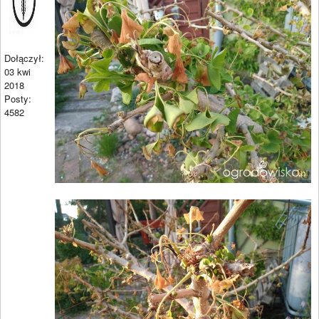
Dołączył:
03 kwi
2018
Posty:
4582