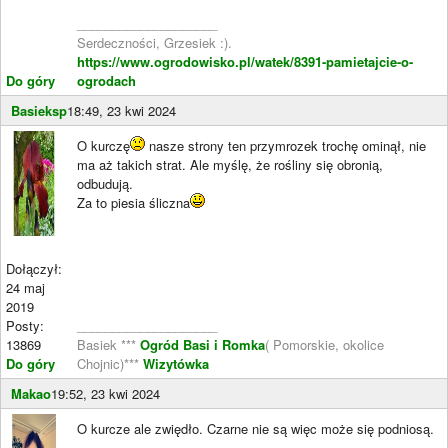
____________________
Serdeczności, Grzesiek :).
https://www.ogrodowisko.pl/watek/8391-pamietajcie-o-
Do góry
ogrodach
Basieksp
18:49, 23 kwi 2024
O kurczę
nasze strony ten przymrozek trochę ominął, nie
ma aż takich strat. Ale myślę, że rośliny się obronią,
odbudują.
Za to piesia śliczna
Dołączył:
24 maj
2019
Posty:
____________________
13869
Basiek ***
Ogród Basi i Romka
( Pomorskie, okolice
Do góry
Chojnic)***
Wizytówka
Makao
19:52, 23 kwi 2024
O kurcze ale zwiędło. Czarne nie są więc może się podniosą.