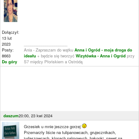
Dołączył:
13 lut
2023
____________________
Posty:
Ania - Zapraszam do wątku
Anna i Ogród - moja droga do
8663
ideału
+ będzie się tworzyć
Wizytówka - Anna i Ogród
przy
Do góry
S7 między Płońskiem a Ostródą
daszum
20:00, 23 kwi 2024
Grzesiek u mnie jeszcze gorzej
Przemarzły liście na tulipanowcach, grujecznikach,
judaszowcach, klonach palmowych, hakonki, nawet na