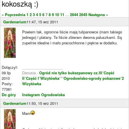
kokoszką :)
« Poprzednia
1
2
3
4
5
6
7
8
9
10
11
...
2644
2645
Następna »
Gardenarium
11:47, 15 wrz 2011
Powiem tak, ogromne liście mają tulipanowce (mam takiego
jednego) i platany. Te liście zbieram dwoma paluszkami. Są
zupełnie idealne i mało pracochłonne i piękne w dodatku.
Dołączył:
____________________
09 lip
Danusia -
Ogród nie tylko bukszpanowy cz.III
*
Część
2010
II
*
Część I
*
Wizytówka
***
Ogrodowisko-ogrody pokazowe
*
2
Posty:
Wizytówka
77381
Do góry
Instagram Ogrodowiska
Gardenarium
11:50, 15 wrz 2011
Mam