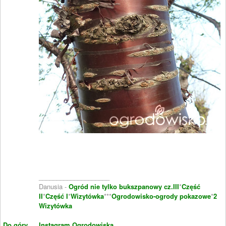
____________________
Danusia -
Ogród nie tylko bukszpanowy cz.III
*
Część
II
*
Część I
*
Wizytówka
***
Ogrodowisko-ogrody pokazowe
*
2
Wizytówka
Do góry
Instagram Ogrodowiska