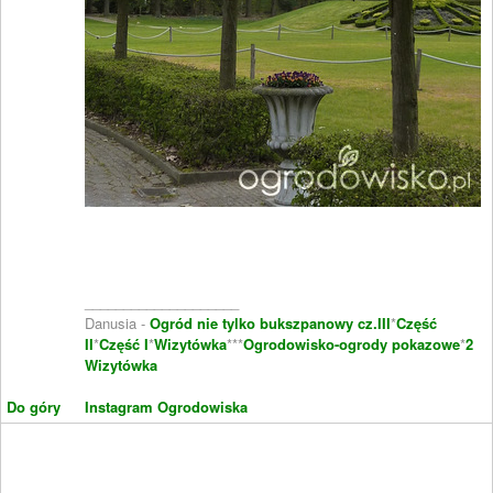
____________________
Danusia -
Ogród nie tylko bukszpanowy cz.III
*
Część
II
*
Część I
*
Wizytówka
***
Ogrodowisko-ogrody pokazowe
*
2
Wizytówka
Do góry
Instagram Ogrodowiska