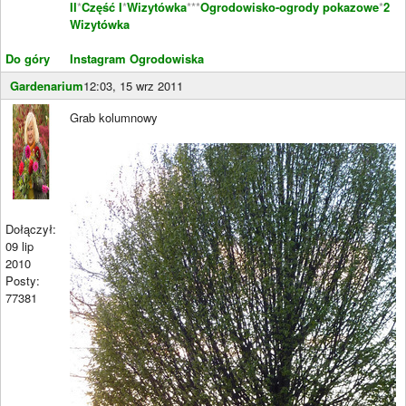
II
*
Część I
*
Wizytówka
***
Ogrodowisko-ogrody pokazowe
*
2
Wizytówka
Do góry
Instagram Ogrodowiska
Gardenarium
12:03, 15 wrz 2011
Grab kolumnowy
Dołączył:
09 lip
2010
Posty:
77381