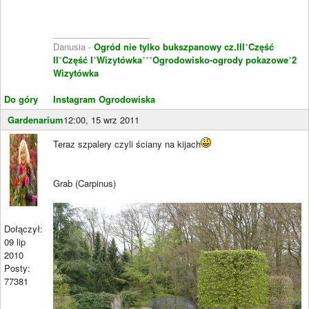
____________________
Danusia -
Ogród nie tylko bukszpanowy cz.III
*
Część
II
*
Część I
*
Wizytówka
***
Ogrodowisko-ogrody pokazowe
*
2
Wizytówka
Do góry
Instagram Ogrodowiska
Gardenarium
12:00, 15 wrz 2011
Teraz szpalery czyli ściany na kijach
Grab (Carpinus)
Dołączył:
09 lip
2010
Posty:
77381