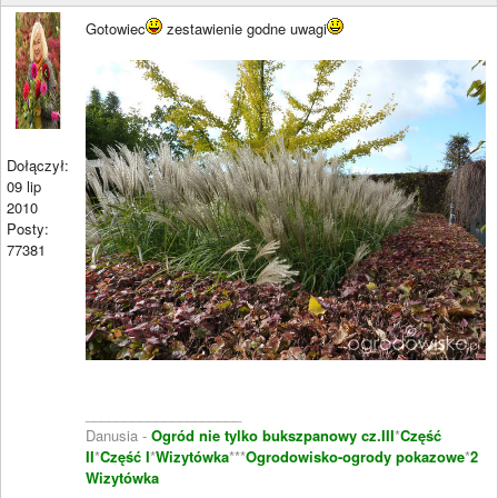
Gotowiec
zestawienie godne uwagi
Dołączył:
09 lip
2010
Posty:
77381
____________________
Danusia -
Ogród nie tylko bukszpanowy cz.III
*
Część
II
*
Część I
*
Wizytówka
***
Ogrodowisko-ogrody pokazowe
*
2
Wizytówka