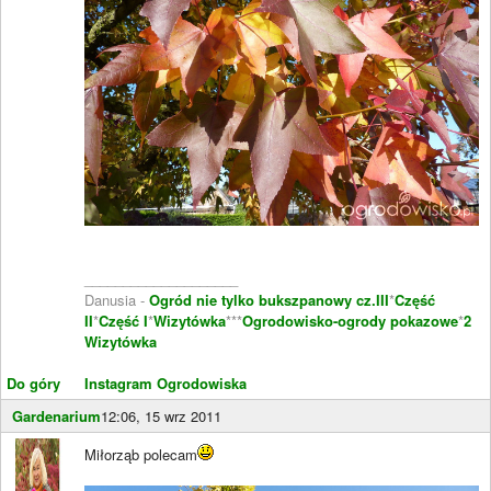
____________________
Danusia -
Ogród nie tylko bukszpanowy cz.III
*
Część
II
*
Część I
*
Wizytówka
***
Ogrodowisko-ogrody pokazowe
*
2
Wizytówka
Do góry
Instagram Ogrodowiska
Gardenarium
12:06, 15 wrz 2011
Miłorząb polecam