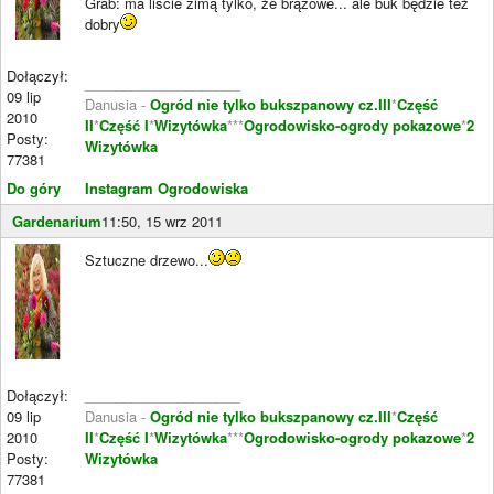
Grab: ma liście zimą tylko, że brązowe... ale buk będzie też
dobry
Dołączył:
____________________
09 lip
Danusia -
Ogród nie tylko bukszpanowy cz.III
*
Część
2010
II
*
Część I
*
Wizytówka
***
Ogrodowisko-ogrody pokazowe
*
2
Posty:
Wizytówka
77381
Do góry
Instagram Ogrodowiska
Gardenarium
11:50, 15 wrz 2011
Sztuczne drzewo...
Dołączył:
____________________
09 lip
Danusia -
Ogród nie tylko bukszpanowy cz.III
*
Część
2010
II
*
Część I
*
Wizytówka
***
Ogrodowisko-ogrody pokazowe
*
2
Posty:
Wizytówka
77381