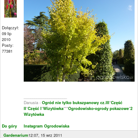
Dołączył:
09 lip
2010
Posty:
77381
____________________
Danusia -
Ogród nie tylko bukszpanowy cz.III
*
Część
II
*
Część I
*
Wizytówka
***
Ogrodowisko-ogrody pokazowe
*
2
Wizytówka
Do góry
Instagram Ogrodowiska
Gardenarium
12:07, 15 wrz 2011