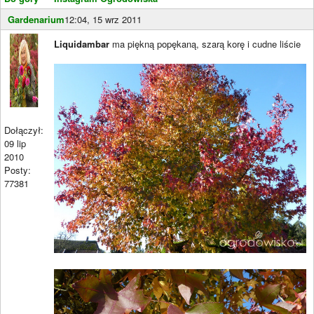
Gardenarium
12:04, 15 wrz 2011
Liquidambar
ma piękną popękaną, szarą korę i cudne liście
Dołączył:
09 lip
2010
Posty:
77381