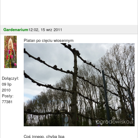
Gardenarium
12:02, 15 wrz 2011
Platan po cięciu wiosennym
Dołączył:
09 lip
2010
Posty:
77381
Coś innego, chyba lipa