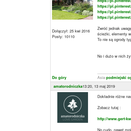
https://pl.pintere
https://pl.pintere
https://pl.pintere
https://pl.pintere
Zwróć jednak uwagę,
Dołączył: 25 kwi 2016
ścieżki, elementy w
Posty: 10110
To nie są ogrody ty
No i dużo w nich ży
________________
Do góry
Asia-
podmiejski o
amatorodniczka
13:20, 13 maj 2019
Dokładnie różne naw
Zobacz tutaj :
http://www.gert-k
No cudo, nawet moja