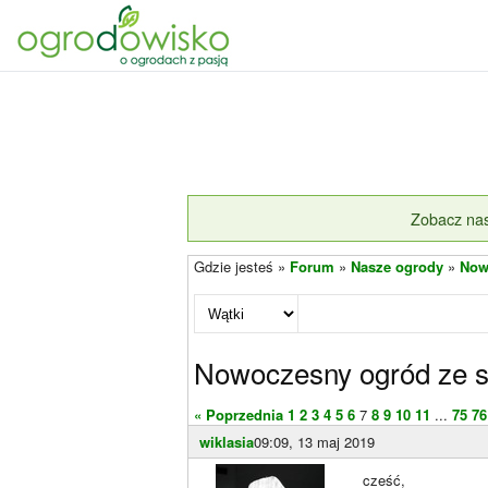
Zobacz nas
Gdzie jesteś »
Forum
»
Nasze ogrody
»
Now
Nowoczesny ogród ze 
« Poprzednia
1
2
3
4
5
6
7
8
9
10
11
...
75
76
wiklasia
09:09, 13 maj 2019
cześć,