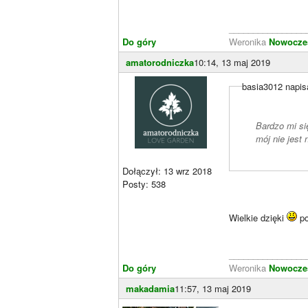
________________
Do góry
Weronika
Nowoczes
amatorodniczka
10:14, 13 maj 2019
basia3012 napis
Bardzo mi si
mój nie jest
Dołączył: 13 wrz 2018
Posty: 538
Wielkie dzięki
po
________________
Do góry
Weronika
Nowoczes
makadamia
11:57, 13 maj 2019