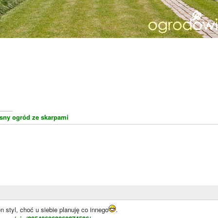
____
ny ogród ze skarpami
n styl, choć u siebie planuję co innego
.