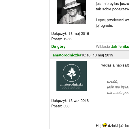
jeśli nie byłaś jesz
tak sobie podejrze
Lepiej przelecieć w
jej ogrodu.
Dołączył: 13 maj 2016
Posty: 1956
________________
Do góry
Wiklasia
Jak fenik
amatorodniczka
10:10, 13 maj 2019
wiklasia napisał(
cześć,
jeśli nie był
tak sobie po
Dołączył: 13 wrz 2018
Posty: 538
Hej
dzięki już le