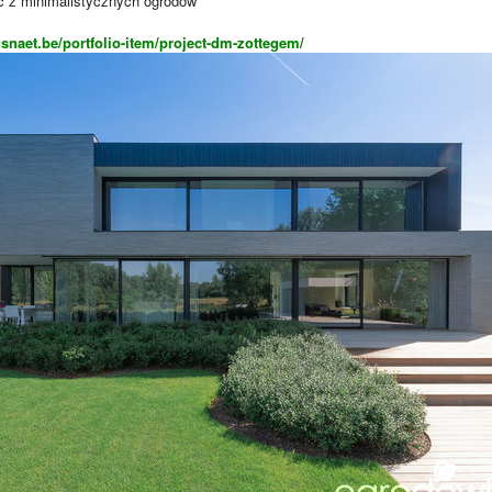
ć z minimalistycznych ogrodów
snaet.be/portfolio-item/project-dm-zottegem/