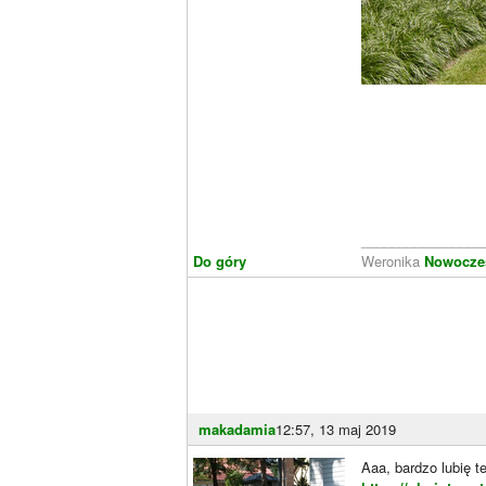
________________
Do góry
Weronika
Nowoczes
makadamia
12:57, 13 maj 2019
Aaa, bardzo lubię te