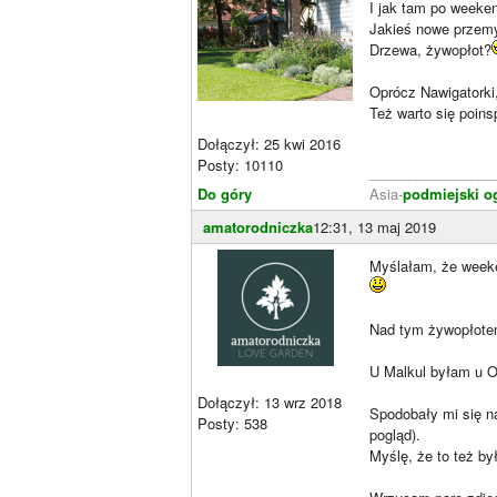
I jak tam po weeke
Jakieś nowe przemy
Drzewa, żywopłot?
Oprócz Nawigatorki
Też warto się poins
Dołączył: 25 kwi 2016
Posty: 10110
________________
Do góry
Asia-
podmiejski o
amatorodniczka
12:31, 13 maj 2019
Myślałam, że weeke
Nad tym żywopłotem
U Malkul byłam u Ol
Dołączył: 13 wrz 2018
Spodobały mi się n
Posty: 538
pogląd).
Myślę, że to też b