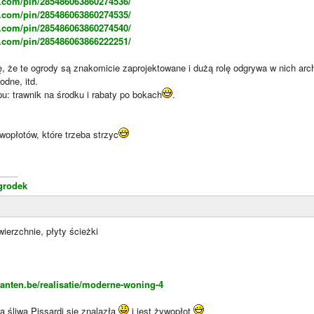
st.com/pin/285486063860274536/
st.com/pin/285486063860274535/
st.com/pin/285486063860274540/
st.com/pin/285486063866222251/
 że te ogrody są znakomicie zaprojektowane i dużą rolę odgrywa w nich arch
odne, itd.
pu: trawnik na środku i rabaty po bokach
.
wopłotów, które trzeba strzyc
____
grodek
ierzchnie, płyty ścieżki
wanten.be/realisatie/moderne-woning-4
 śliwa Pissardi się znalazła
i jest żywopłot