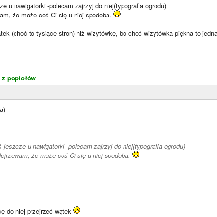
cze u nawigatorki -polecam zajrzyj do niej(typografia ogrodu)
wam, że może coś Ci się u niej spodoba.
ątek (choć to tysiące stron) niż wizytówkę, bo choć wizytówka piękna to jed
____
s z popiołów
a)
aś jeszcze u nawigatorki -polecam zajrzyj do niej(typografia ogrodu)
dejrzewam, że może coś Ci się u niej spodoba.
cę do niej przejrzeć wątek