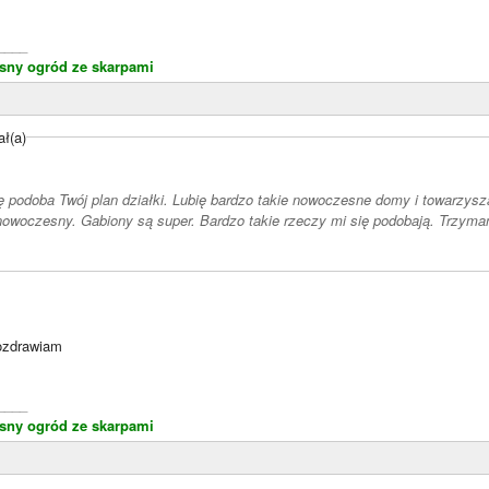
____
ny ogród ze skarpami
ał(a)
ę podoba Twój plan działki. Lubię bardzo takie nowoczesne domy i towarzys
 nowoczesny. Gabiony są super. Bardzo takie rzeczy mi się podobają. Trzym
zdrawiam
____
ny ogród ze skarpami