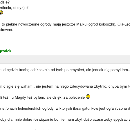
ndzie?
ślenia, decyzje?
, to piękne nowoczesne ogrody mają jeszcze Malkul(ogród kokoszki), Ola-Leo
pirować.
____
grodek
nd będzie trochę odskocznią od tych przemyśleń, ale jednak się pomyliłam.
 ciągle się waham.. nie jestem na niego zdecydowana zbytnio, chyba bym to
i też i u Magdy też byłam, ale dzięki za polecenie
a stronach holenderskich ogrody, w których ilość gatunków jest ograniczona
yłoby dla mnie dobre rozwiązanie bo nie mam zbyt dużo czasu żeby spędzać 