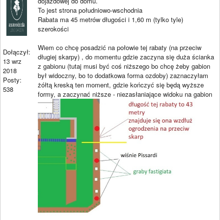
dojazdowej do domu.
To jest strona południowo-wschodnia
Rabata ma 45 metrów długości i 1,60 m (tylko tyle)
szerokości
Wiem co chcę posadzić na połowie tej rabaty (na przeciw
Dołączył:
długiej skarpy) , do momentu gdzie zaczyna się duża ścianka
13 wrz
z gabionu (tutaj musi być coś niższego bo chcę żeby gabion
2018
był widoczny, bo to dodatkowa forma ozdoby) zaznaczyłam
Posty:
żółtą kreską ten moment, gdzie kończyć się będą wyższe
538
formy, a zaczynać niższe - niezasłaniające widoku na gabion