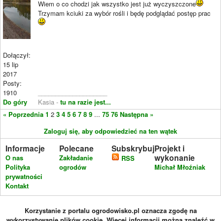
Wiem o co chodzi jak wszystko jest już wyczyszczone
Trzymam kciuki za wybór rośli i będę podglądać postęp prac
Dołączył:
15 lip
2017
Posty:
1910
____________________
Do góry
Kasia -
tu na razie jest...
« Poprzednia
1
2
3
4
5
6
7
8
9
...
75
76
Następna »
Zaloguj się, aby odpowiedzieć na ten wątek
Informacje
Polecane
Subskrybuj
Projekt i
wykonanie
O nas
Zakładanie
RSS
Polityka
ogrodów
Michał Młoźniak
prywatności
Kontakt
Korzystanie z portalu ogrodowisko.pl oznacza zgodę na
wykorzystywanie plików cookie. Więcej informacji można znaleźć w