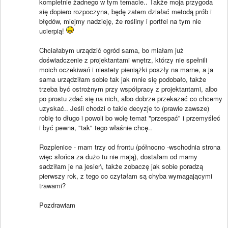
kompletnie żadnego w tym temacie.. Także moja przygoda
się dopiero rozpoczyna, będę zatem działać metodą prób i
błędów, miejmy nadzieję, że rośliny i portfel na tym nie
ucierpią!
Chciałabym urządzić ogród sama, bo miałam już
doświadczenie z projektantami wnętrz, którzy nie spełnili
moich oczekiwań i niestety pieniążki poszły na marne, a ja
sama urządziłam sobie tak jak mnie się podobało, także
trzeba być ostrożnym przy współpracy z projektantami, albo
po prostu zdać się na nich, albo dobrze przekazać co chcemy
uzyskać.. Jeśli chodzi o takie decyzje to (prawie zawsze)
robię to długo i powoli bo wolę temat "przespać" i przemyśleć
i być pewna, "tak" tego właśnie chcę..
Rozplenice - mam trzy od frontu (północno -wschodnia strona
więc słońca za dużo tu nie mają), dostałam od mamy
sadziłam je na jesień, także zobaczę jak sobie poradzą
pierwszy rok, z tego co czytałam są chyba wymagającymi
trawami?
Pozdrawiam