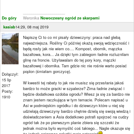
____________________
Do góry
Weronika
Nowoczesny ogród ze skarpami
kasiab
14:29, 08 maj 2019
Napiszę Ci to co mi pisały dziewczyny: praca nad glebą
najważniejsza. Rośliny Ci później okażą swoją wdzięczność i
będą rosły jak nie wiem co.... Kompost, obornik, mączka
bazaltowa, kora... Ja dzięki tym zabiegom ładnie rozluznilam
glinę na froncie. Użyławalam do tej pory kory, mączki
bazaltowej i obornika. Tam gdzie nic nie rośnie warto posiać
poplon (śmiałam gorczycę).
Dołączył:
15 lip
W kwestii tej rabaty to jak nie musisz się przesłania jakoś
2017
bardzo to może gracki w szpalerze? Zima ładnie związać i
Posty:
będzie dodatkowa ozdoba ogrodu? Wiesz ja się za bardzo nie
1910
znam jestem raczkująca w tym temacie. Polecam napisać u
Asi w podmiejskim ogródku i do dziewczyn które u niej się
udzielają dziewczyny bardzo chętnie dzielą się swoją wiedzą i
doświadczeniem a Asia dodatkowo potrafi spojrzeć na cudzy
ogród tak że po pierwszym planie zbiera się szczeki że
jednak można było wymyślić coś takiego... Nagle okazuje się
że jednak najgorsze zakątki mają potencjał