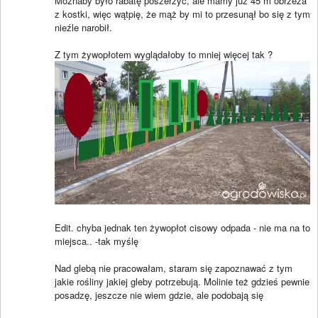
Możnaby było rabatę poszerzyć, ale mamy już 45 m obrzeża
z kostki, więc wątpię, że mąż by mi to przesunął bo się z tym
nieźle narobił.
Z tym żywopłotem wyglądałoby to mniej więcej tak ?
Edit. chyba jednak ten żywopłot cisowy odpada - nie ma na to
miejsca.. -tak myślę
Nad glebą nie pracowałam, staram się zapoznawać z tym
jakie rośliny jakiej gleby potrzebują. Molinie też gdzieś pewnie
posadzę, jeszcze nie wiem gdzie, ale podobają się