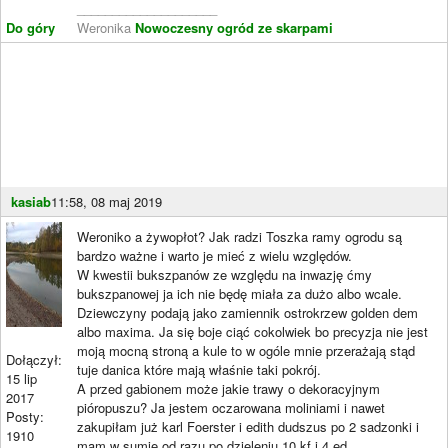
____________________
Do góry
Weronika
Nowoczesny ogród ze skarpami
kasiab
11:58, 08 maj 2019
Weroniko a żywopłot? Jak radzi Toszka ramy ogrodu są
bardzo ważne i warto je mieć z wielu względów.
W kwestii bukszpanów ze względu na inwazję ćmy
bukszpanowej ja ich nie będę miała za dużo albo wcale.
Dziewczyny podają jako zamiennik ostrokrzew golden dem
albo maxima. Ja się boje ciąć cokolwiek bo precyzja nie jest
moją mocną stroną a kule to w ogóle mnie przerażają stąd
Dołączył:
tuje danica które mają właśnie taki pokrój.
15 lip
A przed gabionem może jakie trawy o dekoracyjnym
2017
pióropuszu? Ja jestem oczarowana moliniami i nawet
Posty:
zakupiłam już karl Foerster i edith dudszus po 2 sadzonki i
1910
mam w sumie od razu po dzieleniu 10 kf i 4 ed.