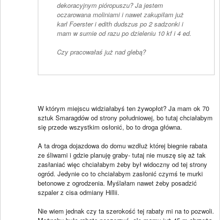
dekoracyjnym pióropuszu? Ja jestem
oczarowana moliniami i nawet zakupiłam już
karl Foerster i edith dudszus po 2 sadzonki i
mam w sumie od razu po dzieleniu 10 kf i 4 ed.
Czy pracowałaś już nad glebą?
W którym miejscu widziałabyś ten żywopłot? Ja mam ok 70
sztuk Smaragdów od strony południowej, bo tutaj chciałabym
się przede wszystkim osłonić, bo to droga główna.
A ta droga dojazdowa do domu wzdłuż której biegnie rabata
ze śliwami i gdzie planuję graby- tutaj nie muszę się aż tak
zasłaniać więc chciałabym żeby był widoczny od tej strony
ogród. Jedynie co to chciałabym zasłonić czymś te murki
betonowe z ogrodzenia. Myślałam nawet żeby posadzić
szpaler z cisa odmiany Hillii.
Nie wiem jednak czy ta szerokość tej rabaty mi na to pozwoli.