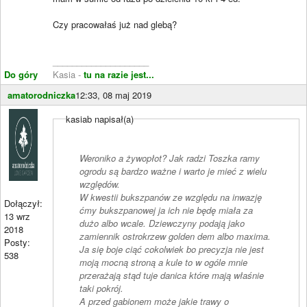
Czy pracowałaś już nad glebą?
____________________
Do góry
Kasia -
tu na razie jest...
amatorodniczka
12:33, 08 maj 2019
kasiab napisał(a)
Weroniko a żywopłot? Jak radzi Toszka ramy
ogrodu są bardzo ważne i warto je mieć z wielu
względów.
W kwestii bukszpanów ze względu na inwazję
Dołączył:
ćmy bukszpanowej ja ich nie będę miała za
13 wrz
dużo albo wcale. Dziewczyny podają jako
2018
zamiennik ostrokrzew golden dem albo maxima.
Posty:
Ja się boje ciąć cokolwiek bo precyzja nie jest
538
moją mocną stroną a kule to w ogóle mnie
przerażają stąd tuje danica które mają właśnie
taki pokrój.
A przed gabionem może jakie trawy o