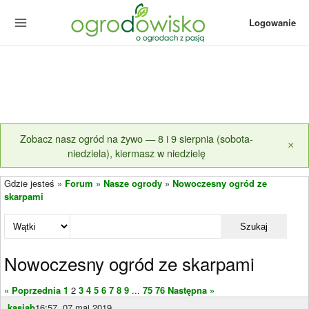
Logowanie
Zobacz nasz ogród na żywo — 8 i 9 sierpnia (sobota-
×
niedziela), kiermasz w niedzielę
Gdzie jesteś »
Forum
»
Nasze ogrody
»
Nowoczesny ogród ze
skarpami
Szukaj
Nowoczesny ogród ze skarpami
« Poprzednia
1
2
3
4
5
6
7
8
9
...
75
76
Następna »
kasiab
16:57, 07 maj 2019