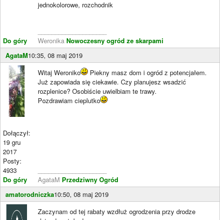
jednokolorowe, rozchodnik
____________________
Do góry
Weronika
Nowoczesny ogród ze skarpami
AgataM
10:35, 08 maj 2019
Witaj Weroniko
Piekny masz dom i ogród z potencjałem.
Już zapowiada się ciekawie. Czy planujesz wsadzić
rozplenice? Osobiście uwielbiam te trawy.
Pozdrawiam cieplutko
Dołączył:
19 gru
2017
Posty:
4933
____________________
Do góry
AgataM
Przedziwny Ogród
amatorodniczka
10:50, 08 maj 2019
Zaczynam od tej rabaty wzdłuż ogrodzenia przy drodze