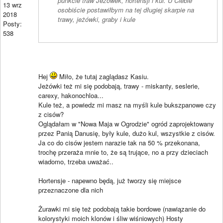
punkcie traw Jeżowek, hortensji i kul. U Ciebie
13 wrz
osobiście postawiłbym na tej długiej skarpie na
2018
trawy, jeżówki, graby i kule
Posty:
538
Hej
Miło, że tutaj zaglądasz Kasiu.
Jeżówki też mi się podobają, trawy - miskanty, seslerie,
carexy, hakonochloa...
Kule też, a powiedz mi masz na myśli kule bukszpanowe czy
z cisów?
Oglądałam w "Nowa Maja w Ogrodzie" ogród zaprojektowany
przez Panią Danusię, były kule, dużo kul, wszystkie z cisów.
Ja co do cisów jestem narazie tak na 50 % przekonana,
trochę przeraża mnie to, że są trujące, no a przy dzieciach
wiadomo, trzeba uważać..
Hortensje - napewno będą, już tworzy się miejsce
przeznaczone dla nich
Żurawki mi się też podobają takie bordowe (nawiązanie do
kolorystyki moich klonów i śliw wiśniowych) Hosty