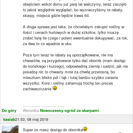
obejściem wokół domu już parę lat walczymy, teraz zaczęło
to jakoś względnie wyglądać, bo wyznaczyliśmy te rabaty,
skarpy, miejsca gdzie będzie trawa itd.
A druga sprawa jest taka, że chciałabym zakupić rośliny w
ilości i cenach hurtowych w dużej szkółce, tylko muszę
zrobić listę ile czego i potem ewentualnie dokupywać, za rok,
za dwa to co wpadnie w oko.
Poza tym teraz te rabaty są uporządkowane, nie ma
chwastów, są przygotowane tylko dać obornik (mam dostęp
do końskiego i kurzego), odpowiednią ziemię i sadzić, jak nie
posadzę nic to chwasty mnie za chwilę przerosną, bo
mieszkam blisko pól i łąk i tutaj bardzo szybko zarasta
wszystko. Kora i rośliny zahamują trochę ten proces
zachwaszczania
____________________
Do góry
Weronika
Nowoczesny ogród ze skarpami
kasiab
21:53, 08 maj 2019
Super że masz dostęp do obornika