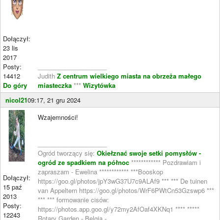
Dołączył:
23 lis
2017
Posty:
____________________
14412
Judith
Z centrum wielkiego miasta na obrzeża małego
Do góry
miasteczka
***
Wizytówka
nicol21
09:17, 21 gru 2024
Wzajemności!
____________________
Ogród tworzący się:
Okiełznać swoje setki pomysłów -
ogród ze spadkiem na północ
************ Pozdrawiam i
zapraszam - Ewelina ************ ***Booskop
Dołączył:
https://goo.gl/photos/jpY3wG37U7c9ALAf9 *** *** De tuinen
15 paź
van Appeltern https://goo.gl/photos/WrF6PWtCn53Gzswp6 ***
2013
*** *** formowanie cisów:
Posty:
https://photos.app.goo.gl/y72my2AfOaf4XKNq1 **** *****
12243
Rotary Garden - Belgia -