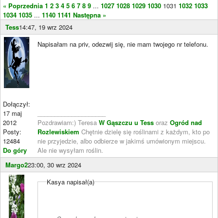
« Poprzednia
1
2
3
4
5
6
7
8
9
...
1027
1028
1029
1030
1031
1032
1033
1034
1035
...
1140
1141
Następna »
Tess
14:47, 19 wrz 2024
Napisałam na priv, odezwij się, nie mam twojego nr telefonu.
Dołączył:
17 maj
____________________
2012
Pozdrawiam:) Teresa
W Gąszczu u Tess
oraz
Ogród nad
Posty:
Rozlewiskiem
Chętnie dzielę się roślinami z każdym, kto po
12484
nie przyjedzie, albo odbierze w jakimś umówionym miejscu.
Do góry
Ale nie wysyłam roślin.
Margo2
23:00, 30 wrz 2024
Kasya napisał(a)