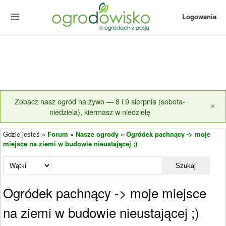
Logowanie
Zobacz nasz ogród na żywo — 8 i 9 sierpnia (sobota-
×
niedziela), kiermasz w niedzielę
Gdzie jesteś »
Forum
»
Nasze ogrody
»
Ogródek pachnący -> moje
miejsce na ziemi w budowie nieustającej ;)
Szukaj
Ogródek pachnący -> moje miejsce
na ziemi w budowie nieustającej ;)