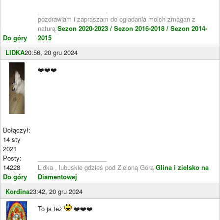
____________________
pozdrawiam i zapraszam do ogladania moich zmagań z
naturą
Sezon 2020-2023 /
Sezon 2016-2018 /
Sezon 2014-
Do góry
2015
LIDKA
20:56, 20 gru 2024
❤️❤️❤️
Dołączył:
14 sty
2021
Posty:
____________________
14228
Lidka , lubuskie gdzieś pod Zieloną Górą
Glina i zielsko na
Do góry
Diamentowej
Kordina
23:42, 20 gru 2024
To ja też
❤️❤️❤️