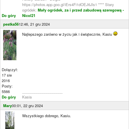
https://photos.app.goo.gl/iErs4Fi1dOEJ6Jls1 **** Stary
ogródek:
Mały ogródek, za i przed zabudową szeregową -
Do góry
Nicol21
pestka56
12:46, 21 gru 2024
Najlepszego zarówno w życiu jak i świątecznie, Kasiu
Dołączył:
17 sie
2016
Posty:
5566
____________________
Do góry
Kasia
Mary
00:01, 22 gru 2024
Wszystkiego dobrego, Kasiu.