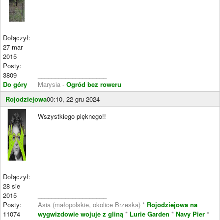
Dołączył:
27 mar
2015
Posty:
3809
____________________
Do góry
Marysia -
Ogród bez roweru
Rojodziejowa
00:10, 22 gru 2024
Wszystkiego pięknego!!
Dołączył:
28 sie
2015
____________________
Posty:
Asia (małopolskie, okolice Brzeska) *
Rojodziejowa na
11074
wygwizdowie wojuje z gliną
*
Lurie Garden
*
Navy Pier
*