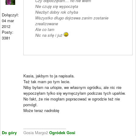
Czy odpoczęłam… no nie wiem
Nie czuję się wypoczęta
Niezbyt dobry rok chyba
Dołączył:
Wszystko długo dojrzewa zanim zostanie
04 mar
zrealizowane
2012
Ale co tam
Posty:
Nic na siłę i już
3381
Kasia, jakbym to ja napisała.
Też tak mam po tym lecie.
Niby byłam na urlopie, we własnym ogródku, ale nic nie
wypoczęłam tylko się wymęczyłam podczas tych upałów.
No fakt, że nie mogłam popracować w ogrodzie też nie
pomógł.
Może teraz nadrobię
____________________
Do góry
Gosia Margo2
Ogródek Gosi