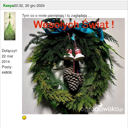
Kasya
20:32, 20 gru 2024
Tym co o mnie pamiętają i tu zaglądają …
Dołączył:
22 mar
2014
Posty:
44806