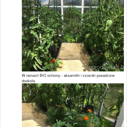
W ramach BIO ochrony - aksamitki i czosnki posadzone
dookoła