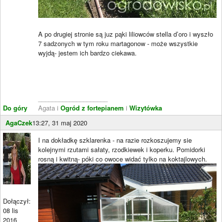
A po drugiej stronie są juz pąki liliowców stella d’oro i wyszło
7 sadzonych w tym roku martagonow - może wszystkie
wyjdą- jestem ich bardzo ciekawa.
____________________
Do góry
Agata i
Ogród z fortepianem
i
Wizytówka
AgaCzek
13:27, 31 maj 2020
I na dokładkę szklarenka - na razie rozkoszujemy sie
kolejnymi rzutami sałaty, rzodkiewek i koperku. Pomidorki
rosną i kwitną- póki co owoce widać tylko na koktajlowych.
Dołączył:
08 lis
2016