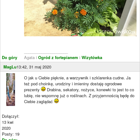
____________________
Do góry
Agata i
Ogród z fortepianem
i
Wizytówka
MagLu
13:42, 31 maj 2020
O jak u Ciebie pięknie, a warzywnik i szklarenka cudne. Ja
też pod choinkę, urodziny i imieniny dostaję ogrodowe
prezenty
Drabina, sekatory, nożyce, konewki to jest to co
lubię, nie wspomnę już o roślinach. Z przyjemnością będę do
Ciebie zaglądać
Dołączył:
13 kwi
2020
Posty: 19
Do góry