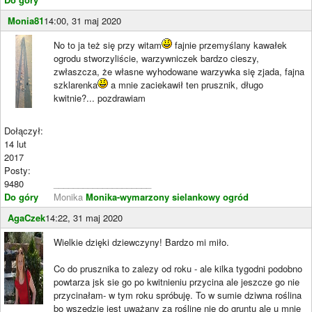
Monia81
14:00, 31 maj 2020
No to ja też się przy witam
fajnie przemyślany kawałek
ogrodu stworzyliście, warzywniczek bardzo cieszy,
zwłaszcza, że własne wyhodowane warzywka się zjada, fajna
szklarenka
a mnie zaciekawił ten prusznik, długo
kwitnie?... pozdrawiam
Dołączył:
14 lut
2017
Posty:
9480
____________________
Do góry
Monika
Monika-wymarzony sielankowy ogród
AgaCzek
14:22, 31 maj 2020
Wielkie dzięki dziewczyny! Bardzo mi miło.
Co do prusznika to zalezy od roku - ale kilka tygodni podobno
powtarza jsk sie go po kwitnieniu przycina ale jeszcze go nie
przycinałam- w tym roku spróbuję. To w sumie dziwna roślina
bo wszędzie jest uważany za roślinę nie do gruntu ale u mnie