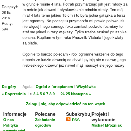
w gruncie rośnie 4 lata. Potrafi przymarznąć jsk jest młody za
Dołączył:
to rośnie jak chwast i błyskawicznie odrabia straty. Ten mój
08 lis
miał 4 lata temu jakieś 15 cm i to była jedna gałązka a teraz
2016
jest ogromny. Na początku przymarzła mi prawie połowa jsk
Posty:
nie więcej i tego samego roku zamiast podwoic rozmiary to
594
stał sie jakieś 6 razy większy. Tylko trzeba szukać prusznika
concha. Kupiłam w tym roku Prusznik Victoria i jego kwiaty
są blade.
Ogólnie to bardzo polecam - robi ogromne wrażenie do tego
stopnia ze ludzie dzwonią do drzwi i pytają sie o nazwę „tego
niebieskiego krzewu” juz nawet mąż nauczył sie jego nazwy
____________________
Do góry
Agata i
Ogród z fortepianem
i
Wizytówka
« Poprzednia
1
2
3
4
5
6
7
8
9
...
24
25
Następna »
Zaloguj się, aby odpowiedzieć na ten wątek
Informacje
Polecane
Subskrybuj
Projekt i
wykonanie
O nas
Zakładanie
RSS
Polityka
ogrodów
Michał Młoźniak
prywatności