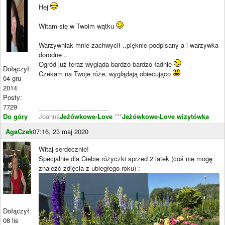
Hej
Witam się w Twoim wątku
Warzywniak mnie zachwycił ..pięknie podpisany a i warzywka
dorodne ..
Ogród już teraz wygląda bardzo bardzo ładnie
Dołączył:
Czekam na Twoje róże, wyglądają obiecująco
04 gru
2014
Posty:
7729
____________________
Do góry
Joanna
Jeżówkowe-Love
***
Jeżówkowe-Love wizytówka
AgaCzek
07:16, 23 maj 2020
Witaj serdecznie!
Specjalnie dla Ciebie różyczki sprzed 2 latek (coś nie mogę
znaleźć zdjęcia z ubiegłego roku) :
Dołączył:
08 lis