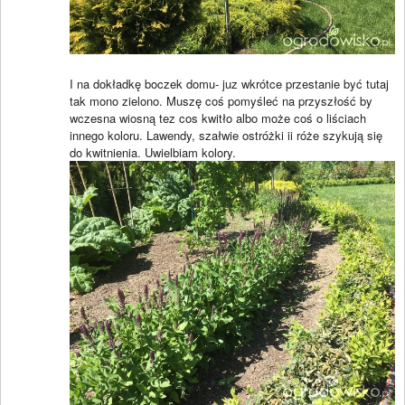
I na dokładkę boczek domu- juz wkrótce przestanie być tutaj
tak mono zielono. Muszę coś pomyśleć na przyszłość by
wczesna wiosną tez cos kwitło albo może coś o liściach
innego koloru. Lawendy, szałwie ostróżki ii róże szykują się
do kwitnienia. Uwielbiam kolory.