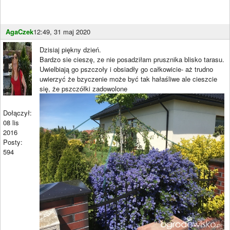
AgaCzek
12:49, 31 maj 2020
Dzisiaj piękny dzień.
Bardzo sie cieszę, ze nie posadziłam prusznika blisko tarasu.
Uwielbiają go pszczoły i obsiadły go całkowicie- aż trudno
uwierzyć że bzyczenie może być tak hałaśliwe ale cieszcie
się, że pszczółki zadowolone
Dołączył:
08 lis
2016
Posty:
594