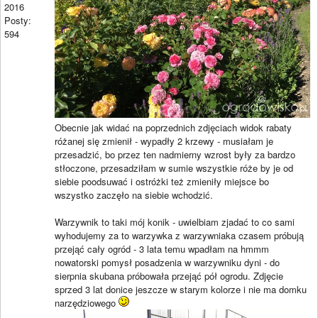
2016
Posty:
594
Obecnie jak widać na poprzednich zdjęciach widok rabaty
różanej się zmienił - wypadły 2 krzewy - musiałam je
przesadzić, bo przez ten nadmierny wzrost były za bardzo
stłoczone, przesadziłam w sumie wszystkie róże by je od
siebie poodsuwać i ostróżki też zmieniły miejsce bo
wszystko zaczęło na siebie wchodzić.
Warzywnik to taki mój konik - uwielbiam zjadać to co sami
wyhodujemy za to warzywka z warzywniaka czasem próbują
przejąć cały ogród - 3 lata temu wpadłam na hmmm
nowatorski pomysł posadzenia w warzywniku dyni - do
sierpnia skubana próbowała przejąć pół ogrodu. Zdjęcie
sprzed 3 lat donice jeszcze w starym kolorze i nie ma domku
narzędziowego