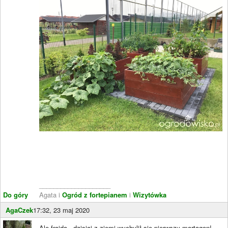
____________________
Do góry
Agata i
Ogród z fortepianem
i
Wizytówka
AgaCzek
17:32, 23 maj 2020
Ale frajda - dzisiaj z ziemi wychylił się pierwszy martagon!