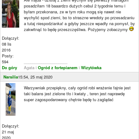
posadziłam 18 baaardzo dużych cebul 2 tygodnie temu i
byłam przekonana, ze w tym roku mogą się nawet nie
wychylić spod ziemi, bo to straszne wredoty po przesadzaniu
a tutaj niespodzianka! a gdyby jeszcze wpadły na pomysł, by
zakwitnąć to będę przeszczęśliwa. Pożyjemy zobaczymy
Dołączył:
08 lis
2016
Posty:
594
____________________
Do góry
Agata i
Ogród z fortepianem
i
Wizytówka
Narsilia
15:54, 25 maj 2020
Warzywniak przepiękny, cały ogród robi wrażenie fajnie jest
taki balans jest zielone tło i kwiaty , teren jest naprawdę
super zagospodarowany chętnie będę tu zaglądać
Dołączył:
21 maj
2020