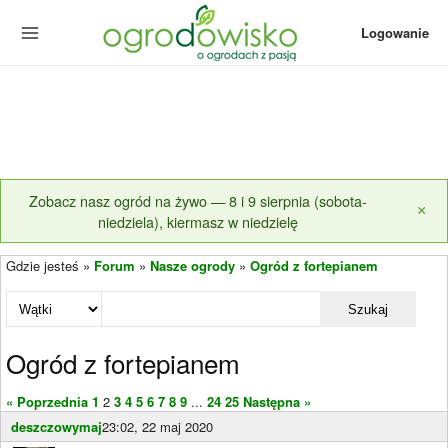
Logowanie
Zobacz nasz ogród na żywo — 8 i 9 sierpnia (sobota-
×
niedziela), kiermasz w niedzielę
Gdzie jesteś »
Forum
»
Nasze ogrody
»
Ogród z fortepianem
Szukaj
Ogród z fortepianem
« Poprzednia
1
2
3
4
5
6
7
8
9
...
24
25
Następna »
deszczowymaj
23:02, 22 maj 2020