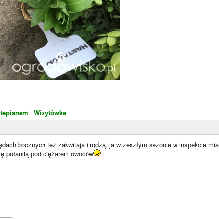
____
rtepianem
i
Wizytówka
ędach bocznych też zakwitaja i rodzą, ja w zeszłym sezonie w inspekcie mi
się połamią pod ciężarem owoców
____