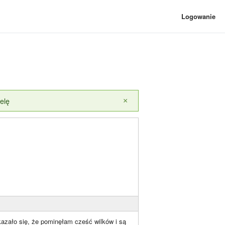
Logowanie
elę
×
kazało się, że pominęłam cześć wilków i są