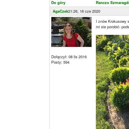
Do góry
Ranczo Szmaragdo
AgaCzek
21:26, 16 cze 2020
I znów Krokusowy wi
mi sie porobić- pod
Dołączył: 08 lis 2016
Posty: 594