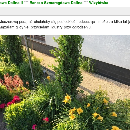
wa Dolina II
***
Ranczo Szmaragdowa Dolina
***
Wizytówka
eczorową porą- aż chciałoby się posiedzieć i odpocząć - może za kilka lat ja
wiązałam glicynie, przycięłam ligustry przy ogrodzeniu.