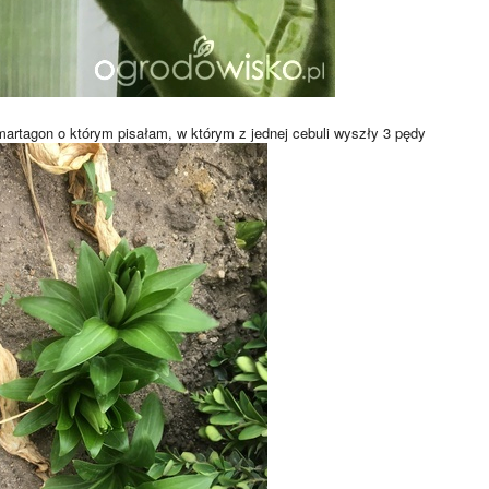
martagon o którym pisałam, w którym z jednej cebuli wyszły 3 pędy