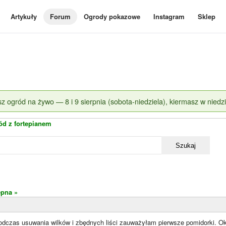
Artykuły
Forum
Ogrody pokazowe
Instagram
Sklep
z ogród na żywo — 8 i 9 sierpnia (sobota-niedziela), kiermasz w niedzi
ód z fortepianem
Szukaj
ępna »
 podczas usuwania wilków i zbędnych liści zauważyłam pierwsze pomidorki. O