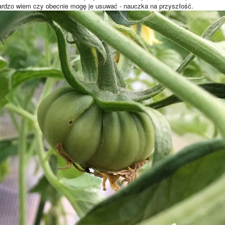
 bardzo wiem czy obecnie mogę je usuwać - nauczka na przyszłość.