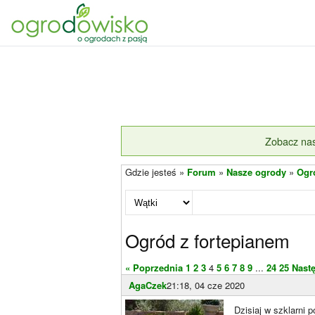
Zobacz nas
Gdzie jesteś »
Forum
»
Nasze ogrody
»
Ogr
Ogród z fortepianem
« Poprzednia
1
2
3
4
5
6
7
8
9
...
24
25
Nast
AgaCzek
21:18, 04 cze 2020
Dzisiaj w szklarni