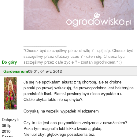
____________________
"Chcesz być szczęśliwy przez chwilę ? - upij się. Chcesz być
szczęśliwy przez dłuższy czas ? - ożeń się. Chcesz byc
Do góry
szczęśliwy przez całe życie ? - zostań ogrodnikiem." :)
Gardenarium
09:01, 04 wrz 2012
Ja się nie spotkałam akurat z tą chorobą, ale te drobne
plamki po prawej wskazują, że prawdopodobna jest bakteryjna
plamistość liści. Plamki powinny być nieco wypukłe a u
Ciebie chyba takie nie są chyba?.
Opryskaj na wszelki wypadek Miedzianem
Dołączył:
Czy to nie jest coś przypadkiem związane z nawożeniem?
09 lip
Poza tym magnolia lubi lekko kwaśną glebę.
2010
Nie lubi zbyt głębokiego posadzenia też.
Posty: