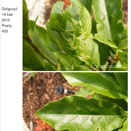
Dołączył:
14 kwi
2012
Posty:
433