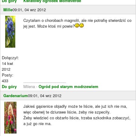
Do góry
Kwiatowy ogródek Monteverde
Mille
09:01, 04 wrz 2012
Czytałam o chorobach magnolii, ale nie potrafię stwierdzić co
jej jest. Może ktoś mi powie?
Dołączył:
14 kwi
2012
Posty:
433
____________________
Do góry
Milena -
Ogród pod starym modrzewiem
Gardenarium
09:01, 04 wrz 2012
Jakieś gąsienice objadły może te liście, ale już ich nie ma,
więc oberwij te dziurawe liście, żeby nie szpeciły.
Żeby wiedzieć co obżarło liście, trzeba szkodnika zobaczyć,
a już go nie ma.