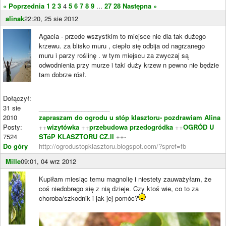
« Poprzednia
1
2
3
4
5
6
7
8
9
...
27
28
Następna »
alinak
22:20, 25 sie 2012
Agacia - przede wszystkim to miejsce nie dla tak dużego
krzewu. za blisko muru , ciepło się odbija od nagrzanego
muru i parzy roślinę . w tym miejscu za zwyczaj są
odwodnienia przy murze i taki duży krzew n pewno nie będzie
tam dobrze rósł.
Dołączył:
31 sie
____________________
2010
zapraszam do ogrodu u stóp klasztoru- pozdrawiam Alina
Posty:
++
wizytówka
++
przebudowa przedogródka
++
OGRÓD U
7524
STóP KLASZTORU CZ.II
++-
Do góry
http://ogrodustopklasztoru.blogspot.com/?spref=fb
Mille
09:01, 04 wrz 2012
Kupiłam miesiąc temu magnolię i niestety zauważyłam, że
coś niedobrego się z nią dzieje. Czy ktoś wie, co to za
choroba/szkodnik i jak jej pomóc?