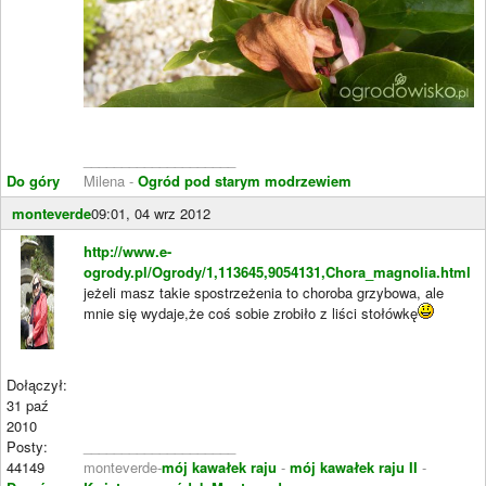
____________________
Do góry
Milena -
Ogród pod starym modrzewiem
monteverde
09:01, 04 wrz 2012
http://www.e-
ogrody.pl/Ogrody/1,113645,9054131,Chora_magnolia.html
jeżeli masz takie spostrzeżenia to choroba grzybowa, ale
mnie się wydaje,że coś sobie zrobiło z liści stołówkę
Dołączył:
31 paź
2010
Posty:
____________________
44149
monteverde-
mój kawałek raju
-
mój kawałek raju II
-