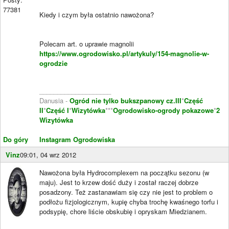
77381
Kiedy i czym była ostatnio nawożona?
Polecam art. o uprawie magnolii
https://www.ogrodowisko.pl/artykuly/154-magnolie-w-
ogrodzie
____________________
Danusia -
Ogród nie tylko bukszpanowy cz.III
*
Część
II
*
Część I
*
Wizytówka
***
Ogrodowisko-ogrody pokazowe
*
2
Wizytówka
Do góry
Instagram Ogrodowiska
Vinz
09:01, 04 wrz 2012
Nawożona była Hydrocomplexem na początku sezonu (w
maju). Jest to krzew dość duży i został raczej dobrze
posadzony. Też zastanawiam się czy nie jest to problem o
podłożu fizjologicznym, kupię chyba trochę kwaśnego torfu i
podsypię, chore liście obskubię i opryskam Miedzianem.