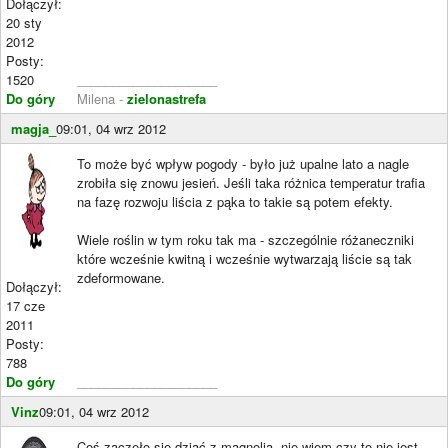
Dołączył:
20 sty
2012
Posty:
1520
____________________
Do góry
Milena -
zielonastrefa
magja_
09:01, 04 wrz 2012
To może być wpływ pogody - było już upalne lato a nagle
zrobiła się znowu jesień. Jeśli taka różnica temperatur trafia
na fazę rozwoju liścia z pąka to takie są potem efekty.
Wiele roślin w tym roku tak ma - szczególnie różaneczniki
które wcześnie kwitną i wcześnie wytwarzają liście są tak
zdeformowane.
Dołączył:
17 cze
2011
Posty:
788
Do góry
____________________
Vinz
09:01, 04 wrz 2012
Coś zaczęło się dziać z magnolią, nie wiem czy to nie jest