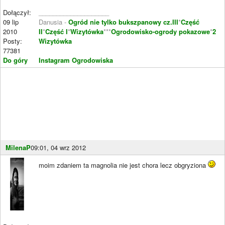
Dołączył:
____________________
09 lip
Danusia -
Ogród nie tylko bukszpanowy cz.III
*
Część
2010
II
*
Część I
*
Wizytówka
***
Ogrodowisko-ogrody pokazowe
*
2
Posty:
Wizytówka
77381
Do góry
Instagram Ogrodowiska
MilenaP
09:01, 04 wrz 2012
moim zdaniem ta magnolia nie jest chora lecz obgryziona