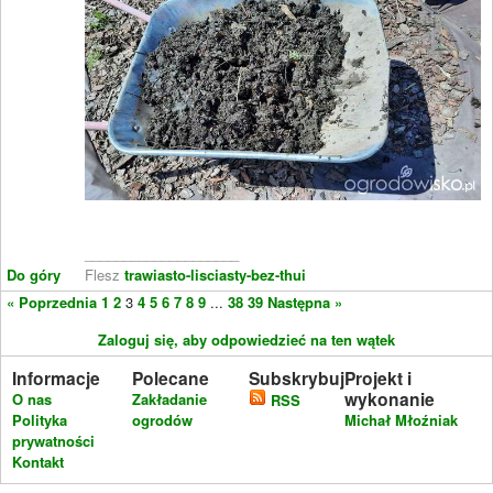
____________________
Do góry
Flesz
trawiasto-lisciasty-bez-thui
« Poprzednia
1
2
3
4
5
6
7
8
9
...
38
39
Następna »
Zaloguj się, aby odpowiedzieć na ten wątek
Informacje
Polecane
Subskrybuj
Projekt i
wykonanie
O nas
Zakładanie
RSS
Polityka
ogrodów
Michał Młoźniak
prywatności
Kontakt