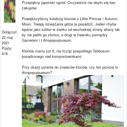
Przepiękny japoński ogród. Oczywiście nie obyło się bez
zakupów.
Powiększyliśmy kolekcję klonów o Little Princes i Autumn
Moon. Trwają rozważania gdzie je posadzić. Jeden chyba
będzie jako soliter w żwirku od wschodniej strony altany tak
Dołączył:
by nie paliło go słońce, a drugi w trawniku pomiędzy
22 maj
Garnetem i i Atropopurpureum.
2021
Posty:
Klonów mamy już 5, nie licząc pospolitego Globosum
418
posadzonego nad kompostownikami.
Przy okazji pytanie do znawców klonów, czy ten poniżej to
Atropopurpureum?