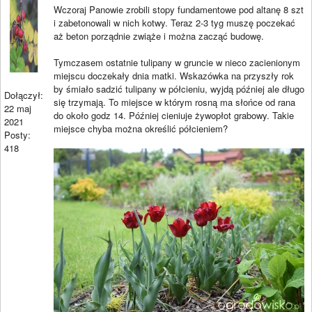
Wczoraj Panowie zrobili stopy fundamentowe pod altanę 8 szt
i zabetonowali w nich kotwy. Teraz 2-3 tyg muszę poczekać
aż beton porządnie zwiąże i można zacząć budowę.
Tymczasem ostatnie tulipany w gruncie w nieco zacienionym
miejscu doczekały dnia matki. Wskazówka na przyszły rok
by śmiało sadzić tulipany w półcieniu, wyjdą później ale długo
Dołączył:
się trzymają. To miejsce w którym rosną ma słońce od rana
22 maj
do około godz 14. Później cieniuje żywopłot grabowy. Takie
2021
miejsce chyba można określić półcieniem?
Posty:
418