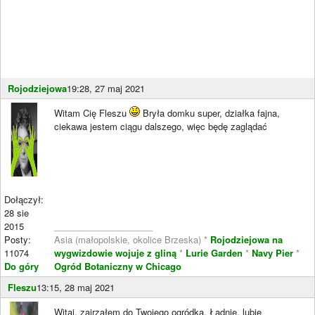
Rojodziejowa
19:28, 27 maj 2021
Witam Cię Fleszu
Bryła domku super, działka fajna,
ciekawa jestem ciągu dalszego, więc będę zaglądać
Dołączył:
28 sie
2015
____________________
Posty:
Asia (małopolskie, okolice Brzeska) *
Rojodziejowa na
11074
wygwizdowie wojuje z gliną
*
Lurie Garden
*
Navy Pier
*
Do góry
Ogród Botaniczny w Chicago
Fleszu
13:15, 28 maj 2021
Witaj, zajrzałem do Twojego ogródka. Ładnie, lubię