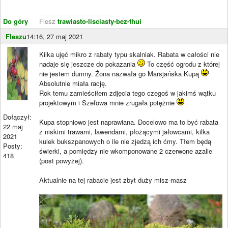
____________________
Do góry
Flesz
trawiasto-lisciasty-bez-thui
Fleszu
14:16, 27 maj 2021
Kilka ujęć mikro z rabaty typu skalniak. Rabata w całości nie
nadaje się jeszcze do pokazania
To część ogrodu z której
nie jestem dumny. Żona nazwała go Marsjańska Kupą
Absolutnie miała rację.
Rok temu zamieściłem zdjęcia tego czegoś w jakimś wątku
projektowym i Szefowa mnie zrugała potężnie
Dołączył:
Kupa stopniowo jest naprawiana. Docelowo ma to być rabata
22 maj
z niskimi trawami, lawendami, płożącymi jałowcami, kilka
2021
kulek bukszpanowych o ile nie zjedzą ich ćmy. Tłem będą
Posty:
świerki, a pomiędzy nie wkomponowane 2 czerwone azalie
418
(post powyżej).
Aktualnie na tej rabacie jest zbyt duży misz-masz