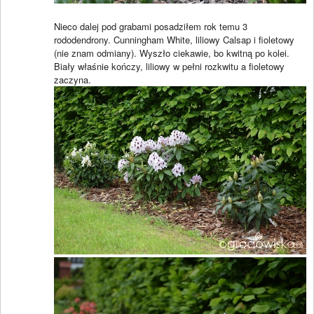
Nieco dalej pod grabami posadziłem rok temu 3
rododendrony. Cunningham White, liliowy Calsap i fioletowy
(nie znam odmiany). Wyszło ciekawie, bo kwitną po kolei.
Biały właśnie kończy, liliowy w pełni rozkwitu a fioletowy
zaczyna.