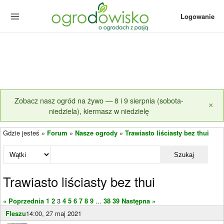
Logowanie
Zobacz nasz ogród na żywo — 8 i 9 sierpnia (sobota-
×
niedziela), kiermasz w niedzielę
Gdzie jesteś »
Forum
»
Nasze ogrody
»
Trawiasto liściasty bez thui
Szukaj
Trawiasto liściasty bez thui
« Poprzednia
1
2
3
4
5
6
7
8
9
...
38
39
Następna »
Fleszu
14:00, 27 maj 2021