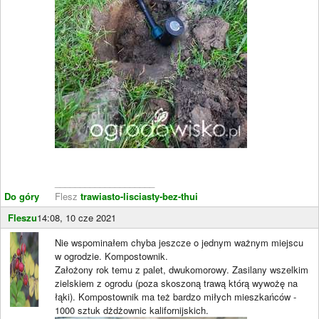
____________________
Do góry
Flesz
trawiasto-lisciasty-bez-thui
Fleszu
14:08, 10 cze 2021
Nie wspominałem chyba jeszcze o jednym ważnym miejscu
w ogrodzie. Kompostownik.
Założony rok temu z palet, dwukomorowy. Zasilany wszelkim
zielskiem z ogrodu (poza skoszoną trawą którą wywożę na
łąki). Kompostownik ma też bardzo miłych mieszkańców -
1000 sztuk dżdżownic kalifornijskich.