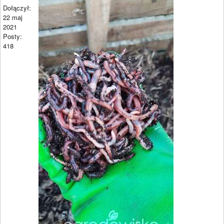
Dołączył:
22 maj
2021
Posty:
418