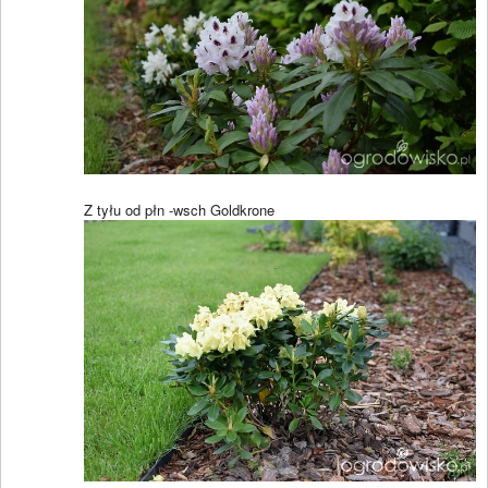
Z tyłu od płn -wsch Goldkrone