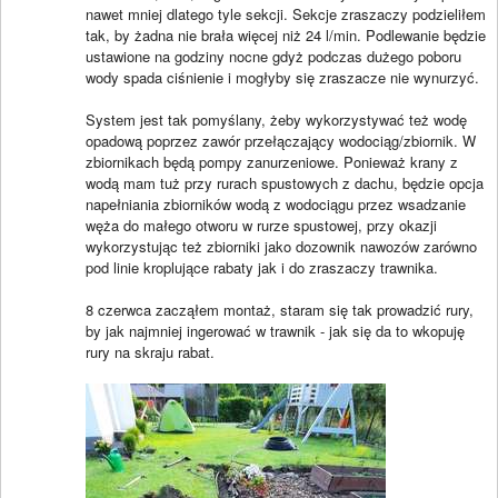
nawet mniej dlatego tyle sekcji. Sekcje zraszaczy podzieliłem
tak, by żadna nie brała więcej niż 24 l/min. Podlewanie będzie
ustawione na godziny nocne gdyż podczas dużego poboru
wody spada ciśnienie i mogłyby się zraszacze nie wynurzyć.
System jest tak pomyślany, żeby wykorzystywać też wodę
opadową poprzez zawór przełączający wodociąg/zbiornik. W
zbiornikach będą pompy zanurzeniowe. Ponieważ krany z
wodą mam tuż przy rurach spustowych z dachu, będzie opcja
napełniania zbiorników wodą z wodociągu przez wsadzanie
węża do małego otworu w rurze spustowej, przy okazji
wykorzystując też zbiorniki jako dozownik nawozów zarówno
pod linie kroplujące rabaty jak i do zraszaczy trawnika.
8 czerwca zacząłem montaż, staram się tak prowadzić rury,
by jak najmniej ingerować w trawnik - jak się da to wkopuję
rury na skraju rabat.