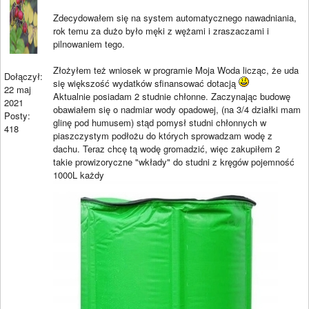
Zdecydowałem się na system automatycznego nawadniania,
rok temu za dużo było męki z wężami i zraszaczami i
pilnowaniem tego.
Złożyłem też wniosek w programie Moja Woda licząc, że uda
Dołączył:
się większość wydatków sfinansować dotacją
22 maj
Aktualnie posiadam 2 studnie chłonne. Zaczynając budowę
2021
obawiałem się o nadmiar wody opadowej, (na 3/4 działki mam
Posty:
glinę pod humusem) stąd pomysł studni chłonnych w
418
piaszczystym podłożu do których sprowadzam wodę z
dachu. Teraz chcę tą wodę gromadzić, więc zakupiłem 2
takie prowizoryczne "wkłady" do studni z kręgów pojemność
1000L każdy