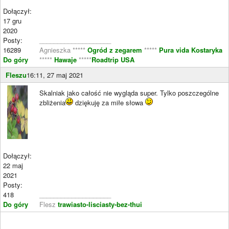
Dołączył:
17 gru
2020
Posty:
____________________
16289
Agnieszka *****
Ogród z zegarem
*****
Pura vida Kostaryka
Do góry
*****
Hawaje
*****
Roadtrip USA
Fleszu
16:11, 27 maj 2021
Skalniak jako całość nie wygląda super. Tylko poszczególne
zbliżenia
dziękuję za miłe słowa
Dołączył:
22 maj
2021
Posty:
418
____________________
Do góry
Flesz
trawiasto-lisciasty-bez-thui