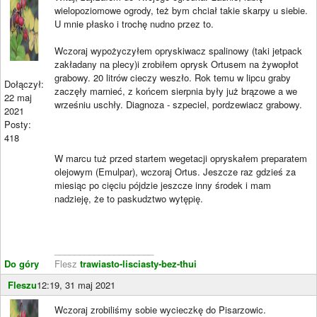
wielopoziomowe ogrody, też bym chciał takie skarpy u siebie.
U mnie płasko i trochę nudno przez to.
Wczoraj wypożyczyłem opryskiwacz spalinowy (taki jetpack
zakładany na plecy)i zrobiłem oprysk Ortusem na żywopłot
grabowy. 20 litrów cieczy weszło. Rok temu w lipcu graby
Dołączył:
zaczęły marnieć, z końcem sierpnia były już brązowe a we
22 maj
wrześniu uschły. Diagnoza - szpeciel, pordzewiacz grabowy.
2021
Posty:
418
W marcu tuż przed startem wegetacji opryskałem preparatem
olejowym (Emulpar), wczoraj Ortus. Jeszcze raz gdzieś za
miesiąc po cięciu pójdzie jeszcze inny środek i mam
nadzieję, że to paskudztwo wytępię.
____________________
Do góry
Flesz
trawiasto-lisciasty-bez-thui
Fleszu
12:19, 31 maj 2021
Wczoraj zrobiliśmy sobie wycieczkę do Pisarzowic.