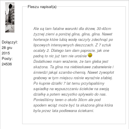
Fleszu napisał(a)
Ale są tam fatalne warunki dla drzew, 30-40cm
żyznej ziemi a poniżej glina, glina, glina. Nawet
hortensje które lubią wodę raczyły zdechnąć po
Dołączył:
lipcowych intensywnych deszczach. Z 7 sztuk
28 gru
ocalały 2. Dlatego tam dam paprocie, jak one
2015
padną to nic już tam nie urośnie
Posty:
Dodatkowo mam wrażenie, że tam gleba jest
24536
skażona. Ta glina ma niebieskawe zabarwienie i
śmierdzi jakąś szambo-chemią. Nawet żywopłot
grabowy w tym miejscu rośnie wyraźnie słabiej.
Po kupnie działki 7 lat temu przyłapaliśmy
sąsiadkę na wypuszczaniu ścieków na swoją
działkę a potem wszystko spływało do nas.
Ponieśliśmy teren o około 30cm ale pod
spodem wciąż może być ta skażona glina która
była przez lata podlewana ściekami.