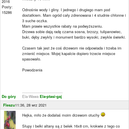
2016
Posty:
Odnośnie wody i gliny. I jednego i drugiego mam pod
15286
dostatkiem. Mam ogród cały zdrenowana i 4 studnie chłonne i
3 suche oczka.
Mam prawie wszystkie rabaty na podwyższeniu.
Drzewa sobie dają radę czarna sosna, brzozy, tulipanowiec,
buki, dęby zwykły i monument bardzo wysoki, zwykle świerki.
Czasem tak jest że coś drzewom nie odpowiada i trzeba im
zmienić miejsce. Mojej kapalcie dopiero trzecie miejsce
spasowało.
Powodzenia
____________________
Do góry
Ela-Wawa
Ela-ptasi-gaj
Fleszu
11:36, 28 wrz 2021
Hejka, miło że dodałaś moim drzewom otuchy
Słupy i belki altany są z belek 16x8 cm, krokwie z tego co