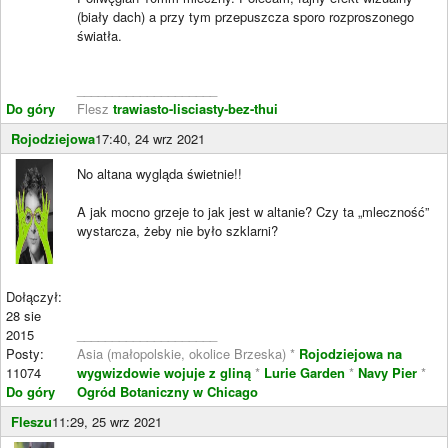
(biały dach) a przy tym przepuszcza sporo rozproszonego
światła.
____________________
Do góry
Flesz
trawiasto-lisciasty-bez-thui
Rojodziejowa
17:40, 24 wrz 2021
No altana wygląda świetnie!!
A jak mocno grzeje to jak jest w altanie? Czy ta „mleczność”
wystarcza, żeby nie było szklarni?
Dołączył:
28 sie
2015
____________________
Posty:
Asia (małopolskie, okolice Brzeska) *
Rojodziejowa na
11074
wygwizdowie wojuje z gliną
*
Lurie Garden
*
Navy Pier
*
Do góry
Ogród Botaniczny w Chicago
Fleszu
11:29, 25 wrz 2021