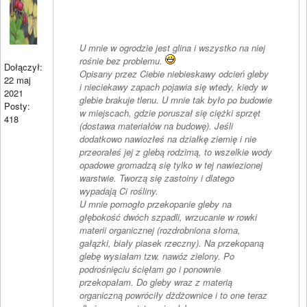
U mnie w ogrodzie jest glina i wszystko na niej
rośnie bez problemu.
Dołączył:
Opisany przez Ciebie niebieskawy odcień gleby
22 maj
i nieciekawy zapach pojawia się wtedy, kiedy w
2021
glebie brakuje tlenu. U mnie tak było po budowie
Posty:
w miejscach, gdzie poruszał się ciężki sprzęt
418
(dostawa materiałów na budowę). Jeśli
dodatkowo nawiozłeś na działkę ziemię i nie
przeorałeś jej z glebą rodzimą, to wszelkie wody
opadowe gromadzą się tylko w tej nawiezionej
warstwie. Tworzą się zastoiny i dlatego
wypadają Ci rośliny.
U mnie pomogło przekopanie gleby na
głębokość dwóch szpadli, wrzucanie w rowki
materii organicznej (rozdrobniona słoma,
gałązki, biały piasek rzeczny). Na przekopaną
glebę wysiałam tzw. nawóz zielony. Po
podrośnięciu ścięłam go i ponownie
przekopałam. Do gleby wraz z materią
organiczną powróciły dżdżownice i to one teraz