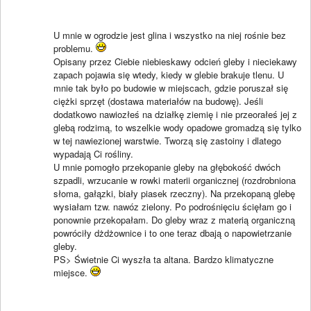
U mnie w ogrodzie jest glina i wszystko na niej rośnie bez
problemu.
Opisany przez Ciebie niebieskawy odcień gleby i nieciekawy
zapach pojawia się wtedy, kiedy w glebie brakuje tlenu. U
mnie tak było po budowie w miejscach, gdzie poruszał się
ciężki sprzęt (dostawa materiałów na budowę). Jeśli
dodatkowo nawiozłeś na działkę ziemię i nie przeorałeś jej z
glebą rodzimą, to wszelkie wody opadowe gromadzą się tylko
w tej nawiezionej warstwie. Tworzą się zastoiny i dlatego
wypadają Ci rośliny.
U mnie pomogło przekopanie gleby na głębokość dwóch
szpadli, wrzucanie w rowki materii organicznej (rozdrobniona
słoma, gałązki, biały piasek rzeczny). Na przekopaną glebę
wysiałam tzw. nawóz zielony. Po podrośnięciu ścięłam go i
ponownie przekopałam. Do gleby wraz z materią organiczną
powróciły dżdżownice i to one teraz dbają o napowietrzanie
gleby.
PS> Świetnie Ci wyszła ta altana. Bardzo klimatyczne
miejsce.
____________________