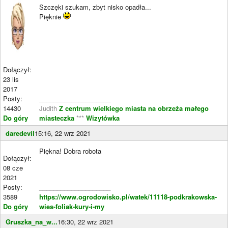
Szczęki szukam, zbyt nisko opadła...
Pięknie
Dołączył:
23 lis
2017
Posty:
____________________
14430
Judith
Z centrum wielkiego miasta na obrzeża małego
Do góry
miasteczka
***
Wizytówka
daredevil
15:16, 22 wrz 2021
Piękna! Dobra robota
Dołączył:
08 cze
2021
Posty:
____________________
3589
https://www.ogrodowisko.pl/watek/11118-podkrakowska-
Do góry
wies-foliak-kury-i-my
Gruszka_na_w...
16:30, 22 wrz 2021