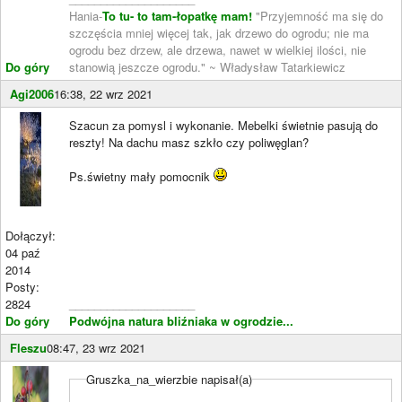
Hania-
To tu- to tam-łopatkę mam!
"Przyjemność ma się do
szczęścia mniej więcej tak, jak drzewo do ogrodu; nie ma
ogrodu bez drzew, ale drzewa, nawet w wielkiej ilości, nie
Do góry
stanowią jeszcze ogrodu." ~ Władysław Tatarkiewicz
Agi2006
16:38, 22 wrz 2021
Szacun za pomysl i wykonanie. Mebelki świetnie pasują do
reszty! Na dachu masz szkło czy poliwęglan?
Ps.świetny mały pomocnik
Dołączył:
04 paź
2014
Posty:
2824
____________________
Do góry
Podwójna natura bliźniaka w ogrodzie...
Fleszu
08:47, 23 wrz 2021
Gruszka_na_wierzbie napisał(a)