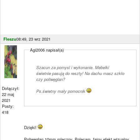
Fleszu
08:49, 23 wrz 2021
Agi2006 napisał(a)
Szacun za pomysl i wykonanie. Mebelki
świetnie pasują do reszty! Na dachu masz szkło
czy poliwęglan?
Dołączył:
Ps.świetny mały pomocnik
22 maj
2021
Posty:
418
Dzięki!
Poliwęglan 10mm mleczny. Polecam, fajny efekt wizualny