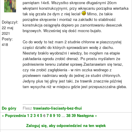
pamiętam 14x6. Wszystko skręcone długaśnymi 20cm
wkrętami konstrukcyjnymi, przy wkręcaniu porządna wiertarka
tak się grzała że dym z niej leciał
Mimo, że takie
porządne skręcenie i montaż na zakładki to stabilność
Dołączył:
konstrukcja osiągnęła dopiero po zamontowaniu deseczek
22 maj
brązowych. Wcześniej się dość mocno bujało.
2021
Posty:
Co do wody to też mam 2 studnie chłonne w piaszczystej
418
części działki do których sprowadzam wodę z dachu.
Niestety brakło wyobraźni i wiedzy, bo mogłem na etapie
zakładania ogrodu zrobić drenaż. Po prostu myślałem że
podniesienie terenu załatwi sprawę.Zastanawiam się teraz,
czy nie zrobić zagłębienia - w nim oczka wodnego z
przelewem nadmiaru wody do jednej ze studni chłonnych.
Jedyny plus tej gliny jest taki, że trawnik znacznie później
tam wysycha niż w miejscu gdzie jest przepuszczalna gleba.
____________________
Do góry
Flesz
trawiasto-lisciasty-bez-thui
« Poprzednia
1
2
3
4
5
6
7
8
9
10
...
38
39
Następna »
Zaloguj się, aby odpowiedzieć na ten wątek