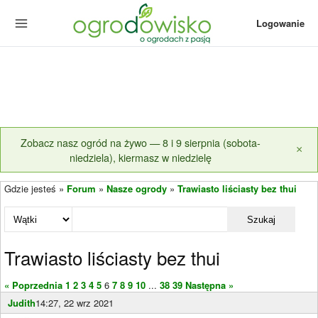
Logowanie
Zobacz nasz ogród na żywo — 8 i 9 sierpnia (sobota-
×
niedziela), kiermasz w niedzielę
Gdzie jesteś »
Forum
»
Nasze ogrody
»
Trawiasto liściasty bez thui
Szukaj
Trawiasto liściasty bez thui
« Poprzednia
1
2
3
4
5
6
7
8
9
10
...
38
39
Następna »
Judith
14:27, 22 wrz 2021