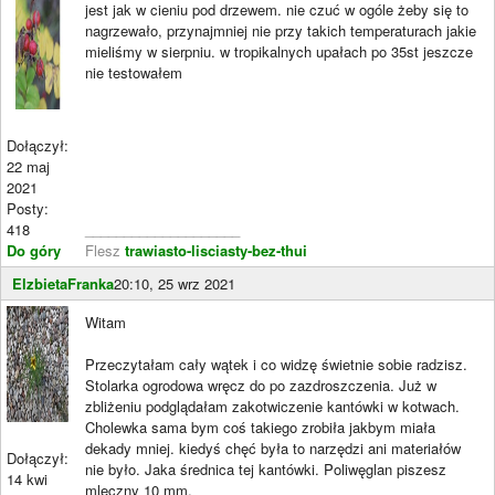
jest jak w cieniu pod drzewem. nie czuć w ogóle żeby się to
nagrzewało, przynajmniej nie przy takich temperaturach jakie
mieliśmy w sierpniu. w tropikalnych upałach po 35st jeszcze
nie testowałem
Dołączył:
22 maj
2021
Posty:
418
____________________
Do góry
Flesz
trawiasto-lisciasty-bez-thui
ElzbietaFranka
20:10, 25 wrz 2021
Witam
Przeczytałam cały wątek i co widzę świetnie sobie radzisz.
Stolarka ogrodowa wręcz do po zazdroszczenia. Już w
zbliżeniu podglądałam zakotwiczenie kantówki w kotwach.
Cholewka sama bym coś takiego zrobiła jakbym miała
dekady mniej. kiedyś chęć była to narzędzi ani materiałów
Dołączył:
nie było. Jaka średnica tej kantówki. Poliwęglan piszesz
14 kwi
mleczny 10 mm.