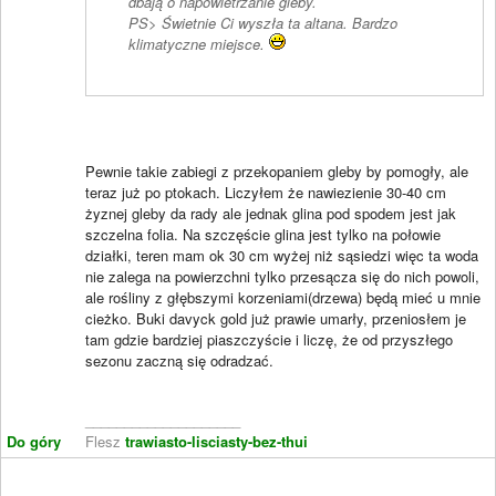
dbają o napowietrzanie gleby.
PS> Świetnie Ci wyszła ta altana. Bardzo
klimatyczne miejsce.
Pewnie takie zabiegi z przekopaniem gleby by pomogły, ale
teraz już po ptokach. Liczyłem że nawiezienie 30-40 cm
żyznej gleby da rady ale jednak glina pod spodem jest jak
szczelna folia. Na szczęście glina jest tylko na połowie
działki, teren mam ok 30 cm wyżej niż sąsiedzi więc ta woda
nie zalega na powierzchni tylko przesącza się do nich powoli,
ale rośliny z głębszymi korzeniami(drzewa) będą mieć u mnie
cieżko. Buki davyck gold już prawie umarły, przeniosłem je
tam gdzie bardziej piaszczyście i liczę, że od przyszłego
sezonu zaczną się odradzać.
____________________
Do góry
Flesz
trawiasto-lisciasty-bez-thui