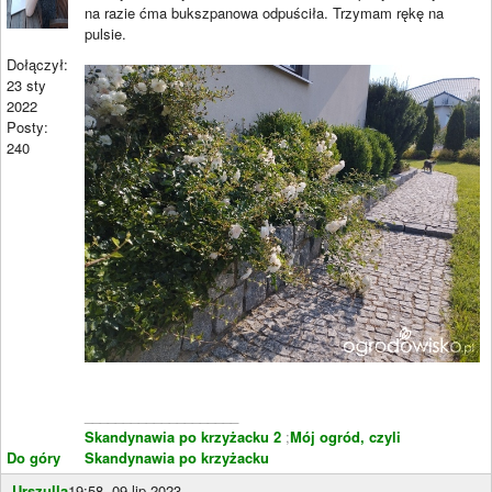
na razie ćma bukszpanowa odpuściła. Trzymam rękę na
pulsie.
Dołączył:
23 sty
2022
Posty:
240
____________________
Skandynawia po krzyżacku 2
;
Mój ogród, czyli
Do góry
Skandynawia po krzyżacku
Urszulla
19:58, 09 lip 2023