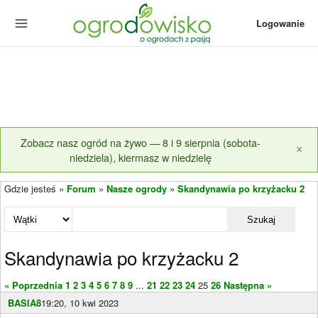
Logowanie
Zobacz nasz ogród na żywo — 8 i 9 sierpnia (sobota-
×
niedziela), kiermasz w niedzielę
Gdzie jesteś »
Forum
»
Nasze ogrody
»
Skandynawia po krzyżacku 2
Szukaj
Skandynawia po krzyżacku 2
« Poprzednia
1
2
3
4
5
6
7
8
9
...
21
22
23
24
25
26
Następna »
BASIA8
19:20, 10 kwi 2023