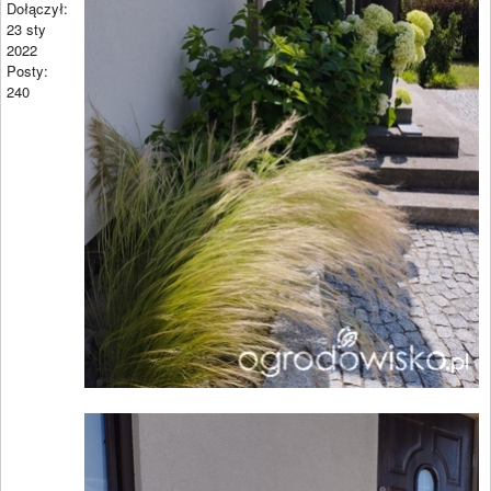
Dołączył:
23 sty
2022
Posty:
240