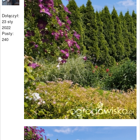
Dołączył:
23 sty
2022
Posty:
240