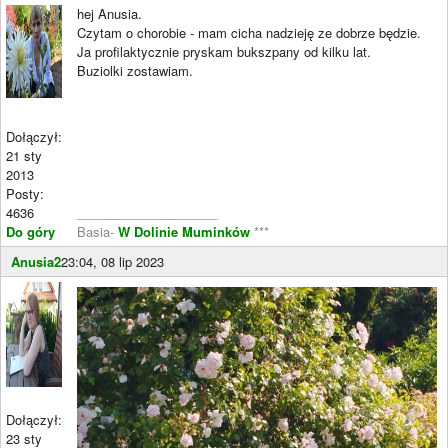
hej Anusia.
Czytam o chorobie - mam cicha nadzieję ze dobrze będzie.
Ja profilaktycznie pryskam bukszpany od kilku lat.
Buziolki zostawiam.
Dołączył:
21 sty
2013
Posty:
4636
____________________
Do góry
Basia-
W Dolinie Muminków
***
Anusia2
23:04, 08 lip 2023
Dołączył:
23 sty