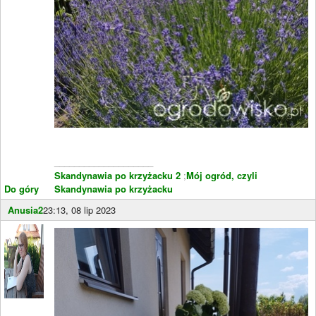
____________________
Skandynawia po krzyżacku 2
;
Mój ogród, czyli
Do góry
Skandynawia po krzyżacku
Anusia2
23:13, 08 lip 2023