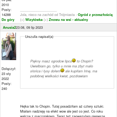
2010
Posty:
____________________
14288
Jola, nieco na zachód od Trójmiasta -
Ogród z przeszłością
Do góry
(+)
Wizytówka
(+)
Znowu na wsi - aktualny
Anusia2
23:08, 09 lip 2023
Urszulla napisał(a)
Piękny masz ogrodcw lipcu
to Chopin?
Uwielbiam go, tylko u mnie ma zbyt mało
Dołączył:
słońca i łysy dołem
ale kupiłam Irinę, ma
23 sty
podobnej wielkości kwiat, pozdrawiam
2022
Posty:
240
Hejka tak to Chopin. Tutaj posadziłam aż cztery sztuki.
Miałam nadzieję na efekt wow ale jest co jest. Co roku
walczę z maczniakiem. Teraz też zaowazylam pierwsze