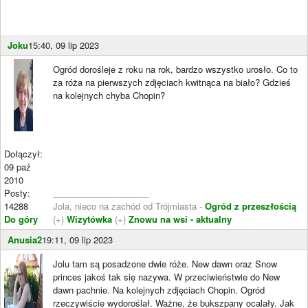
Joku
15:40, 09 lip 2023
Ogród dorośleje z roku na rok, bardzo wszystko urosło. Co to
za róża na pierwszych zdjęciach kwitnąca na biało? Gdzieś
na kolejnych chyba Chopin?
Dołączył:
09 paź
2010
Posty:
____________________
14288
Jola, nieco na zachód od Trójmiasta -
Ogród z przeszłością
Do góry
(+)
Wizytówka
(+)
Znowu na wsi - aktualny
Anusia2
19:11, 09 lip 2023
Jolu tam są posadzone dwie róże. New dawn oraz Snow
princes jakoś tak się nazywa. W przeciwieństwie do New
dawn pachnie. Na kolejnych zdjęciach Chopin. Ogród
rzeczywiście wydoroślał. Ważne, że bukszpany ocalały. Jak