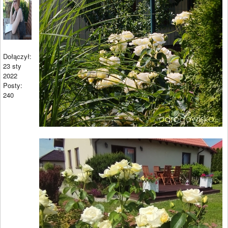
Dołączył:
23 sty
2022
Posty:
240