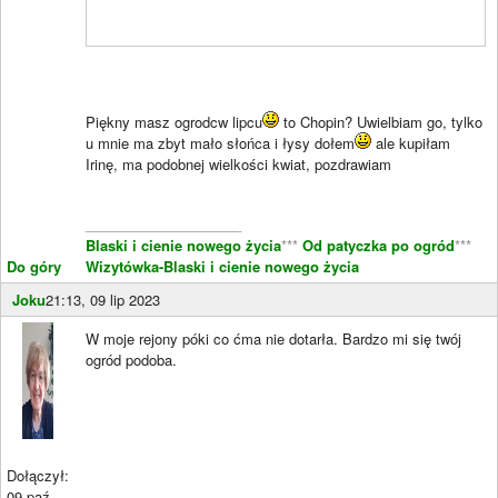
Piękny masz ogrodcw lipcu
to Chopin? Uwielbiam go, tylko
u mnie ma zbyt mało słońca i łysy dołem
ale kupiłam
Irinę, ma podobnej wielkości kwiat, pozdrawiam
____________________
Blaski i cienie nowego życia
***
Od patyczka po ogród
***
Do góry
Wizytówka-Blaski i cienie nowego życia
Joku
21:13, 09 lip 2023
W moje rejony póki co ćma nie dotarła. Bardzo mi się twój
ogród podoba.
Dołączył:
09 paź