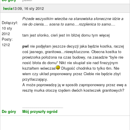
Iwcia
13:09, 16 sty 2012
Przede wszystkim wierzba na stanowiska słoneczne idzie a
Dołączył:
nie do cienia.... sosna to samo....rozplenica to samo....
10 sty
2012
tam jest słonko, cień jest im bliżej domu tym więcej
Posty:
1212
pwl
nie podjęłam jeszcze decyzji jaka będzie kostka, raczej
coś jasnego, granitowa...niewykluczone. Obecna kostka to
prowizorka położona na czas budowy, na zasadzie "byle nie
nosić błota do domu" Nikt nie skupiał sie nad finezyjnym
kształtem wówczas
Długość chodnika to tylko 6m. Nie
wiem czy układ proponowany przez Ciebie nie będzie zbyt
przytłaczający.
A może poprowadzę ją w sposób zaproponowany przez ewę a
resztę murka otoczę rzędem dwóch kosteczek granitowych?
____________________
Do góry
Mój przyszły ogród