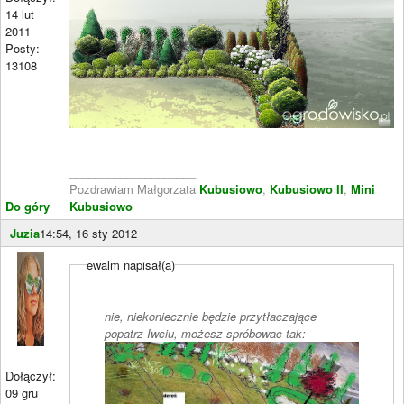
14 lut
2011
Posty:
13108
____________________
Pozdrawiam Małgorzata
Kubusiowo
,
Kubusiowo II
,
Mini
Do góry
Kubusiowo
Juzia
14:54, 16 sty 2012
ewalm napisał(a)
nie, niekoniecznie będzie przytłaczające
popatrz Iwciu, możesz spróbowac tak:
Dołączył:
09 gru