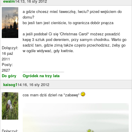
ewalm
14:13, 16 sty 2012
a gdzie chcesz mieć ławeczkę, Iwciu? przed wejściem do
domu?
bo jesli tam jest cieniście, to ogranicza dobór pnącza
a jeśli podobał Ci się 'Christmas Carol" możesz posadzić
kepę 3 sztuk pod dereniem, przy samym chodniku. Warto go
sadzić tam, gdzie zimą także często przechodzisz, żeby go
Dołączył:
w ogóle widywać, gdy kwitnie.
16 paź
2011
Posty:
2627
____________________
Do góry
Ogródek na trzy lata
kaisog1
14:16, 16 sty 2012
cos mam dziś dzień na "zabawę"
Dołączył: