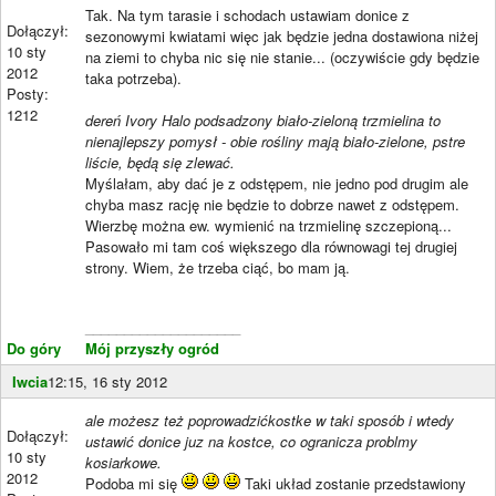
Tak. Na tym tarasie i schodach ustawiam donice z
Dołączył:
sezonowymi kwiatami więc jak będzie jedna dostawiona niżej
10 sty
na ziemi to chyba nic się nie stanie... (oczywiście gdy będzie
2012
taka potrzeba).
Posty:
1212
dereń Ivory Halo podsadzony biało-zieloną trzmielina to
nienajlepszy pomysł - obie rośliny mają biało-zielone, pstre
liście, będą się zlewać.
Myślałam, aby dać je z odstępem, nie jedno pod drugim ale
chyba masz rację nie będzie to dobrze nawet z odstępem.
Wierzbę można ew. wymienić na trzmielinę szczepioną...
Pasowało mi tam coś większego dla równowagi tej drugiej
strony. Wiem, że trzeba ciąć, bo mam ją.
____________________
Do góry
Mój przyszły ogród
Iwcia
12:15, 16 sty 2012
ale możesz też poprowadzićkostke w taki sposób i wtedy
Dołączył:
ustawić donice juz na kostce, co ogranicza problmy
10 sty
kosiarkowe.
2012
Podoba mi się
Taki układ zostanie przedstawiony