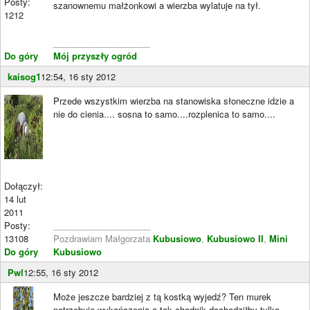
Posty:
szanownemu małżonkowi a wierzba wylatuje na tył.
1212
____________________
Do góry
Mój przyszły ogród
kaisog1
12:54, 16 sty 2012
Przede wszystkim wierzba na stanowiska słoneczne idzie a
nie do cienia.... sosna to samo....rozplenica to samo....
Dołączył:
14 lut
2011
Posty:
____________________
13108
Pozdrawiam Małgorzata
Kubusiowo
,
Kubusiowo II
,
Mini
Do góry
Kubusiowo
Pwl
12:55, 16 sty 2012
Może jeszcze bardziej z tą kostką wyjedź? Ten murek
potrzebuje wykończenia a tak chodnik dochodziłby tylko