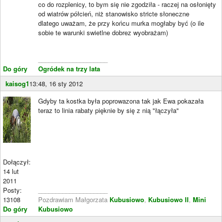
co do rozplenicy, to bym się nie zgodziła - raczej na osłonięty
od wiatrów półcień, niż stanowisko stricte słoneczne
dlatego uważam, że przy końcu murka mogłaby być (o ile
sobie te warunki swietlne dobrez wyobrażam)
____________________
Do góry
Ogródek na trzy lata
kaisog1
13:48, 16 sty 2012
Gdyby ta kostka była poprowazona tak jak Ewa pokazała
teraz to linia rabaty pięknie by się z nią "łączyła"
Dołączył:
14 lut
2011
Posty:
____________________
13108
Pozdrawiam Małgorzata
Kubusiowo
,
Kubusiowo II
,
Mini
Do góry
Kubusiowo