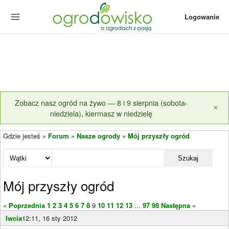
Logowanie
Zobacz nasz ogród na żywo — 8 i 9 sierpnia (sobota-
×
niedziela), kiermasz w niedzielę
Gdzie jesteś »
Forum
»
Nasze ogrody
»
Mój przyszły ogród
Szukaj
Mój przyszły ogród
« Poprzednia
1
2
3
4
5
6
7
8
9
10
11
12
13
...
97
98
Następna »
Iwcia
12:11, 16 sty 2012