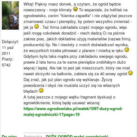
Witaj! Piękny masz domek, a czytam, że ogród będzie
nowoczesny - moje klimaty
To wspaniale, że trafiłaś na
ogrodowisko, zanim "klamka zapadła" i nie zdążyłaś jeszcze
zmarnować czasu i pieniędzy, by potem wszystko zmieniać -
jak ja
. Też firma zakładała część mojego ogrodu, więc
jeśli mogę cokolwiek doradzić - niech dadzą Ci na piśmie
zakres prac, jakich dokładnie użyją materiałów (nazwa firmy,
Dołączył:
producenta) itp. No i niestety z moich doświadczeń wynika,
11 paź
że wszystkich trzeba pilnować z planem i miarką w ręku
2011
Gdybym była taka mądra przy zakładaniu swojego ogrodu,
Posty:
prawie 2 lata temu za te same pieniądze zrobiłabym dużo
5742
więcej i lepiej. Ale tak to jest jak mieszczuch, który nie miał
nawet skrzynki na balkonie, zabiera się za 40 arowy ogród
Daj znać, jak już plan ogrodu się wyklaruje. Życzę
powodzenia i obyś nie musiała uczyć się na własnych
błędach
A tutaj jeszcze z mojego wątku fragment dyskusji o
agrowłóknienie, którą będę usuwać wiosną:
https://www.ogrodowisko.pl/watek/1097-duzy-ogrod-
malej-ogrodniczki-1?page=19
____________________
Do góry
Agnieszka -
DUŻY OGRÓD małej ogrodniczki