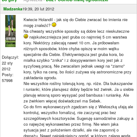
Madzenka
19:39, 20 lut 2012
Kwiecie HolandiI - jak się do Ciebie zwracać bo imienia nie
mogę znaleźć?
Na chwasty wszystkie sposoby są dobre lecz nieskuteczne
najskuteczniejsza jest gruba co najmniej 5 cm warstwa
kory. Niektórzy zalecają nawet 10 cm. Ja próbowałam
różnych sposobów, które chyba opiszę w moim wątku
specjalnie dla Ciebie. Efektywniejsza jest gruba kora, bo
Dołączył:
miałka szybko "znika" i z dosypywaniem kory jest jak z
22 sty
syzyfową pracą. Nie zwracałam jednak uwagi na "ziarno"
2012
kory, tylko na cenę, bo ilości zużywa się astronomiczne przy
Posty:
zakładania ogrodu.
57998
Nie wszystkie rośliny tolerują korę, np. róże. Dla bukszpanów
i runianki, które planujesz dobry będzie też żwirek. Ja u siebie
planuję wiosną sporo wysypać pod bambusa i runiankę. Ale
ze żwirkiem więcej doświadczeń ma Sebek.
Co do firm wykonawczych zgadzam się z Wieloszką ufają ale
kontroluj, wszystko fomalizuj, nie zaczynaj prac bez
szczegółowych kosztorysów. Sugeruję samodzielne zakupy a
co najwyżej wykonawstwo przez firmę. Nie wiem jaka
sytuacja jest z położeniem działki, ale nie zapomnij o
drenażu. Nawet najpiękniejszy ogród, w którym zalega woda,