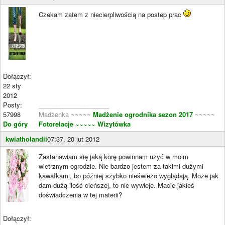
Czekam zatem z niecierpliwością na postep prac
Dołączył:
22 sty
2012
Posty:
____________________
57998
Madżenka ~~~~~
Madżenie ogrodnika sezon 2017
~~~~~
Do góry
Fotorelacje
~~~~~ Wizytówka
kwiatholandii
07:37, 20 lut 2012
Zastanawiam się jaką korę powinnam użyć w moim
wietrznym ogrodzie. Nie bardzo jestem za takimi dużymi
kawałkami, bo później szybko nieświeżo wyglądają. Może jak
dam dużą ilość cieńszej, to nie wywieje. Macie jakieś
doświadczenia w tej materii?
Dołączył: