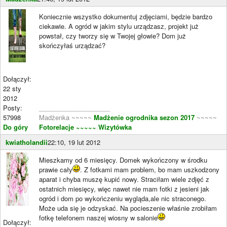
Koniecznie wszystko dokumentuj zdjęciami, będzie bardzo
ciekawie. A ogród w jakim stylu urządzasz, projekt już
powstał, czy tworzy się w Twojej głowie? Dom już
skończyłaś urządzać?
Dołączył:
22 sty
2012
Posty:
____________________
57998
Madżenka ~~~~~
Madżenie ogrodnika sezon 2017
~~~~~
Do góry
Fotorelacje
~~~~~ Wizytówka
kwiatholandii
22:10, 19 lut 2012
Mieszkamy od 6 miesięcy. Domek wykończony w środku
prawie cały
. Z fotkami mam problem, bo mam uszkodzony
aparat i chyba muszę kupić nowy. Straciłam wiele zdjęć z
ostatnich miesięcy, więc nawet nie mam fotki z jesieni jak
ogród i dom po wykończeniu wygląda,ale nic straconego.
Może uda się je odzyskać. Na pocieszenie właśnie zrobiłam
fotkę telefonem naszej wiosny w salonie
Dołączył: