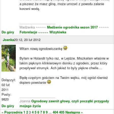
a piszesz że masz glinę, może umrzeć z powodu zalanie
korzeni wodą.
____________________
Madżenka ~~~~~
Madżenie ogrodnika sezon 2017
~~~~~
Do góry
Fotorelacje
~~~~~ Wizytówka
Joanka
20:12, 20 lut 2012
Witam nową ogrodowiczankę
Byłam w Holandii tylko raz, w Lejdzie. Miszkałam właśnie w
takim pięknym klinkierowym domku z ogrodem, przez który
przepływał strumyk. Ach jakież to były piękne chwile....
Będę częstym gościem na Twoim wątku, mój ogród również
Dołączył:
dopiero powstanie
02 lut
2011
Posty:
____________________
9820
Joanna
Ogrodowy zawrót głowy, czyli początki przygody
Do góry
mojego życia
« Poprzednia
1
2
3
4
5
6
7
8
9
...
404
405
Następna »