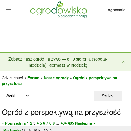
Logowanie
Zobacz nasz ogród na żywo — 8 i 9 sierpnia (sobota-
×
niedziela), kiermasz w niedzielę
Gdzie jesteś »
Forum
»
Nasze ogrody
»
Ogród z perspektywą na
przyszłość
Szukaj
Ogród z perspektywą na przyszłość
« Poprzednia
1
2
3
4
5
6
7
8
9
...
404
405
Następna »
Madzenka
21:46, 19 lut 2012