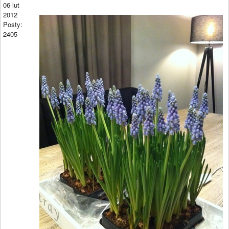
06 lut
2012
Posty:
2405