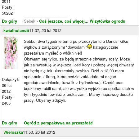
2011
Posty:
50262
____________________
Do góry
Sebek -
Coś jeszcze, coś więcej...
Wizytówka ogrodu
kwiatholandii
11:37, 20 lut 2012
Sebku, dwa tygodnie temu po przeczytaniu u Danusi kilku
wątków z załączonymi "dowodami"
kategorycznie
przestałam myśleć o włókninie!!
Obawiam się tylko, że będą strasznie chwasty rosły. Może
jak zainwestuję w większą ilość kory i położę więcej chwasty
nie będą się tak ukorzeniały szybko. Dziś o 13.00 mam
spotkanie z firmą, która będzie zakładała mi część
Dołączył:
ogrodu(nawodnienie, trawnik z hydrosiewu). Część prac
06 lut
będziemy robili sami, ale wszystko wyjdzie po spotkaniach w
2012
tym tygodniu również z brukarzami. Mamy naprawdę duuużo
Posty:
pracy. Obyśmy zdążyli.
2405
____________________
Do góry
Ogród z perspektywą na przyszłość
Wieloszka
11:53, 20 lut 2012