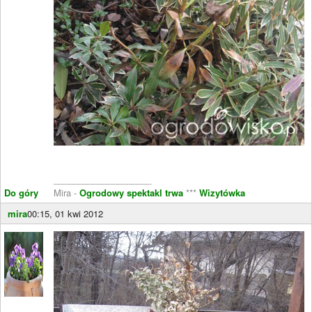
____________________
Do góry
Mira -
Ogrodowy spektakl trwa
***
Wizytówka
mira
00:15, 01 kwi 2012