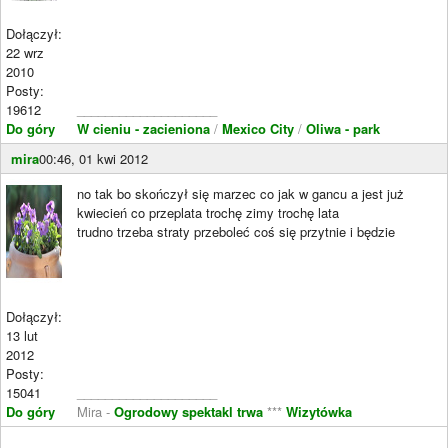
Dołączył:
22 wrz
2010
Posty:
19612
____________________
Do góry
W cieniu - zacieniona
/
Mexico City
/
Oliwa - park
mira
00:46, 01 kwi 2012
no tak bo skończył się marzec co jak w gancu a jest już
kwiecień co przeplata trochę zimy trochę lata
trudno trzeba straty przeboleć coś się przytnie i będzie
Dołączył:
13 lut
2012
Posty:
15041
____________________
Do góry
Mira -
Ogrodowy spektakl trwa
***
Wizytówka