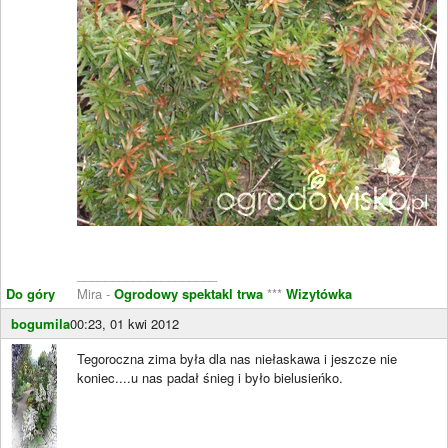
____________________
Do góry
Mira -
Ogrodowy spektakl trwa
***
Wizytówka
bogumila
00:23, 01 kwi 2012
Tegoroczna zima była dla nas niełaskawa i jeszcze nie
koniec....u nas padał śnieg i było bielusieńko.