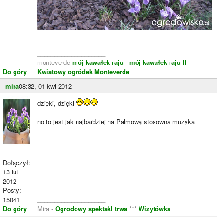
____________________
monteverde-
mój kawałek raju
-
mój kawałek raju II
-
Do góry
Kwiatowy ogródek Monteverde
mira
08:32, 01 kwi 2012
dzięki, dzięki
no to jest jak najbardziej na Palmową stosowna muzyka
Dołączył:
13 lut
2012
Posty:
15041
____________________
Do góry
Mira -
Ogrodowy spektakl trwa
***
Wizytówka