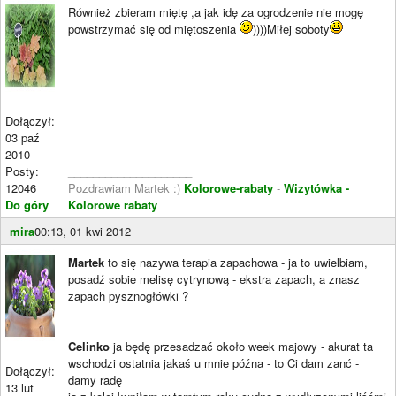
Również zbieram miętę ,a jak idę za ogrodzenie nie mogę
powstrzymać się od miętoszenia
))))Miłej soboty
Dołączył:
03 paź
2010
Posty:
____________________
12046
Pozdrawiam Martek :)
Kolorowe-rabaty
-
Wizytówka -
Do góry
Kolorowe rabaty
mira
00:13, 01 kwi 2012
Martek
to się nazywa terapia zapachowa - ja to uwielbiam,
posadź sobie melisę cytrynową - ekstra zapach, a znasz
zapach pysznogłówki ?
Celinko
ja będę przesadzać około week majowy - akurat ta
wschodzi ostatnia jakaś u mnie późna - to Ci dam zanć -
Dołączył:
damy radę
13 lut