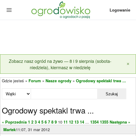
Logowanie
Zobacz nasz ogród na żywo — 8 i 9 sierpnia (sobota-
×
niedziela), kiermasz w niedzielę
Gdzie jesteś »
Forum
»
Nasze ogrody
»
Ogrodowy spektakl trwa ...
Szukaj
Ogrodowy spektakl trwa ...
« Poprzednia
1
2
3
4
5
6
7
8
9
10
11
12
13
14
...
1354
1355
Następna »
Martek
11:07, 31 mar 2012