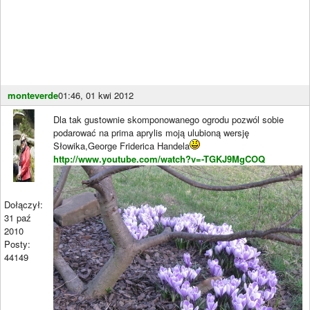
monteverde
01:46, 01 kwi 2012
Dla tak gustownie skomponowanego ogrodu pozwól sobie
podarować na prima aprylis moją ulubioną wersję
Słowika,George Friderica Handela
http://www.youtube.com/watch?v=-TGKJ9MgCOQ
Dołączył:
31 paź
2010
Posty:
44149