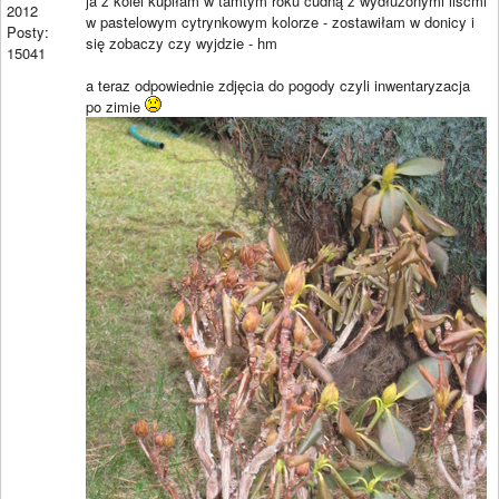
ja z kolei kupiłam w tamtym roku cudną z wydłuzonymi liśćmi
2012
w pastelowym cytrynkowym kolorze - zostawiłam w donicy i
Posty:
się zobaczy czy wyjdzie - hm
15041
a teraz odpowiednie zdjęcia do pogody czyli inwentaryzacja
po zimie