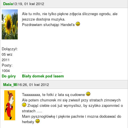
Dasia
13:19, 01 kwi 2012
Ale tu miło, nie tylko piękne zdjęcia ślicznego ogrodu, ale
jeszcze dostojna muzyka.
Pozdrawiam słuchając Handel'a
Dołączył:
05 wrz
2011
Posty:
1004
____________________
Do góry
Biały domek pod lasem
Mala_Mi
16:26, 01 kwi 2012
Taaaaaaaa, te fotki z lata są cudowne
Ale potem chumorek mi się zwiesił przy stratach zimowych
Znająć ciebie coś już wymyslisz, by szybko zapomnieć o
stratach .....
Mam pysznogłówkę i pięknie pachnie i mozna dodoawać do
herbaty