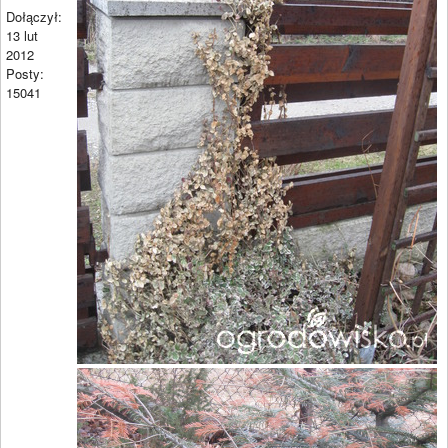
Dołączył:
13 lut
2012
Posty:
15041