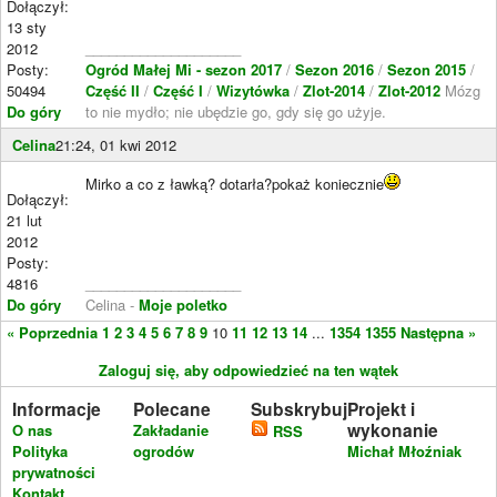
Dołączył:
13 sty
2012
____________________
Posty:
Ogród Małej Mi - sezon 2017
/
Sezon 2016
/
Sezon 2015
/
50494
Część II
/
Część I
/
Wizytówka
/
Zlot-2014
/
Zlot-2012
Mózg
Do góry
to nie mydło; nie ubędzie go, gdy się go użyje.
Celina
21:24, 01 kwi 2012
Mirko a co z ławką? dotarła?pokaż koniecznie
Dołączył:
21 lut
2012
Posty:
4816
____________________
Do góry
Celina -
Moje poletko
« Poprzednia
1
2
3
4
5
6
7
8
9
10
11
12
13
14
...
1354
1355
Następna »
Zaloguj się, aby odpowiedzieć na ten wątek
Informacje
Polecane
Subskrybuj
Projekt i
wykonanie
O nas
Zakładanie
RSS
Polityka
ogrodów
Michał Młoźniak
prywatności
Kontakt