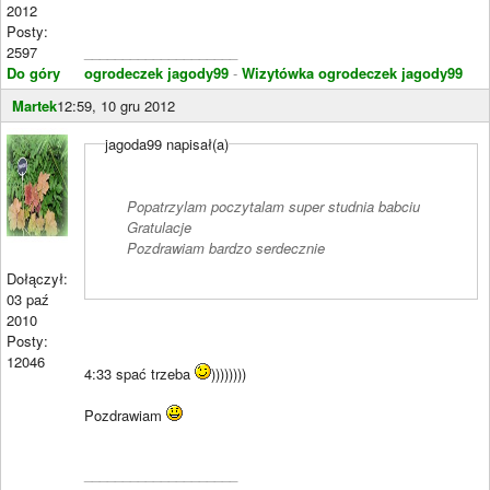
2012
Posty:
2597
____________________
Do góry
ogrodeczek jagody99
-
Wizytówka ogrodeczek jagody99
Martek
12:59, 10 gru 2012
jagoda99 napisał(a)
Popatrzylam poczytalam super studnia babciu
Gratulacje
Pozdrawiam bardzo serdecznie
Dołączył:
03 paź
2010
Posty:
12046
4:33 spać trzeba
))))))))
Pozdrawiam
____________________