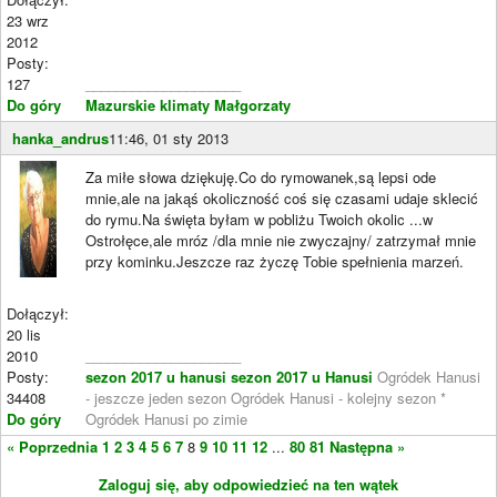
23 wrz
2012
Posty:
127
____________________
Do góry
Mazurskie klimaty Małgorzaty
hanka_andrus
11:46, 01 sty 2013
Za miłe słowa dziękuję.Co do rymowanek,są lepsi ode
mnie,ale na jakąś okoliczność coś się czasami udaje sklecić
do rymu.Na święta byłam w pobliżu Twoich okolic ...w
Ostrołęce,ale mróz /dla mnie nie zwyczajny/ zatrzymał mnie
przy kominku.Jeszcze raz życzę Tobie spełnienia marzeń.
Dołączył:
20 lis
2010
____________________
Posty:
sezon 2017 u hanusi
sezon 2017 u Hanusi
Ogródek Hanusi
34408
- jeszcze jeden sezon Ogródek Hanusi - kolejny sezon *
Do góry
Ogródek Hanusi po zimie
« Poprzednia
1
2
3
4
5
6
7
8
9
10
11
12
...
80
81
Następna »
Zaloguj się, aby odpowiedzieć na ten wątek