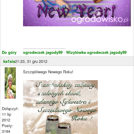
____________________
Do góry
ogrodeczek jagody99
-
Wizytówka ogrodeczek jagody99
ka1sia
21:23, 31 gru 2012
Szczęśliwego Nowego Roku!
Dołączył:
11 lip
2012
Posty:
3194