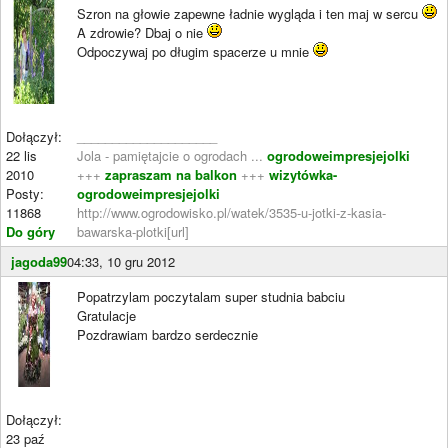
Szron na głowie zapewne ładnie wygląda i ten maj w sercu
A zdrowie? Dbaj o nie
Odpoczywaj po długim spacerze u mnie
Dołączył:
____________________
22 lis
Jola - pamiętajcie o ogrodach ...
ogrodoweimpresjejolki
2010
+++
zapraszam na balkon
+++
wizytówka-
Posty:
ogrodoweimpresjejolki
11868
http://www.ogrodowisko.pl/watek/3535-u-jotki-z-kasia-
Do góry
bawarska-plotki[url]
jagoda99
04:33, 10 gru 2012
Popatrzylam poczytalam super studnia babciu
Gratulacje
Pozdrawiam bardzo serdecznie
Dołączył:
23 paź