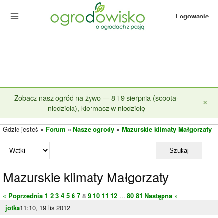
Logowanie
Zobacz nasz ogród na żywo — 8 i 9 sierpnia (sobota-
×
niedziela), kiermasz w niedzielę
Gdzie jesteś »
Forum
»
Nasze ogrody
»
Mazurskie klimaty Małgorzaty
Szukaj
Mazurskie klimaty Małgorzaty
« Poprzednia
1
2
3
4
5
6
7
8
9
10
11
12
...
80
81
Następna »
jotka
11:10, 19 lis 2012