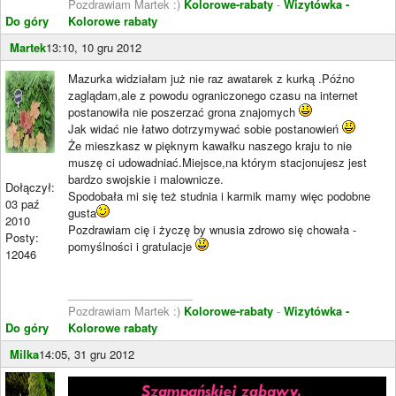
Pozdrawiam Martek :)
Kolorowe-rabaty
-
Wizytówka -
Do góry
Kolorowe rabaty
Martek
13:10, 10 gru 2012
Mazurka widziałam już nie raz awatarek z kurką .Późno
zaglądam,ale z powodu ograniczonego czasu na internet
postanowiła nie poszerzać grona znajomych
Jak widać nie łatwo dotrzymywać sobie postanowień
Że mieszkasz w pięknym kawałku naszego kraju to nie
muszę ci udowadniać.Miejsce,na którym stacjonujesz jest
bardzo swojskie i malownicze.
Dołączył:
Spodobała mi się też studnia i karmik mamy więc podobne
03 paź
gusta
2010
Pozdrawiam cię i życzę by wnusia zdrowo się chowała -
Posty:
pomyślności i gratulacje
12046
____________________
Pozdrawiam Martek :)
Kolorowe-rabaty
-
Wizytówka -
Do góry
Kolorowe rabaty
Milka
14:05, 31 gru 2012