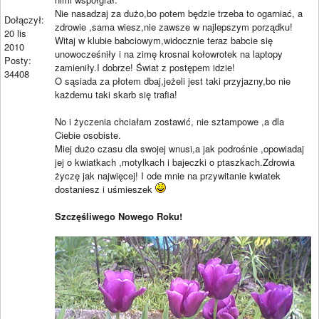
Nie nasadzaj za dużo,bo potem będzie trzeba to ogarniać, a
Dołączył:
zdrowie ,sama wiesz,nie zawsze w najlepszym porządku!
20 lis
Witaj w klubie babciowym,widocznie teraz babcie się
2010
unowocześniły i na zimę krosnai kołowrotek na laptopy
Posty:
zamieniły.I dobrze! Świat z postępem idzie!
34408
O sąsiada za płotem dbaj,jeżeli jest taki przyjazny,bo nie
każdemu taki skarb się trafia!
No i życzenia chciałam zostawić, nie sztampowe ,a dla
Ciebie osobiste.
Miej dużo czasu dla swojej wnusi,a jak podrośnie ,opowiadaj
jej o kwiatkach ,motylkach i bajeczki o ptaszkach.Zdrowia
życzę jak najwięcej! I ode mnie na przywitanie kwiatek
dostaniesz i uśmieszek
Szczęśliwego Nowego Roku!