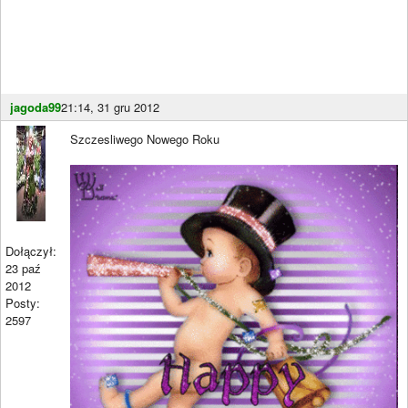
jagoda99
21:14, 31 gru 2012
Szczesliwego Nowego Roku
Dołączył:
23 paź
2012
Posty:
2597