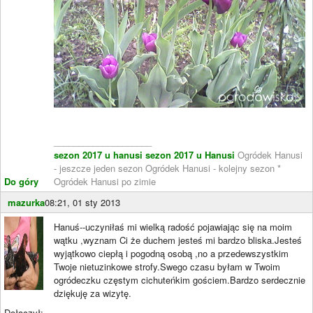
____________________
sezon 2017 u hanusi
sezon 2017 u Hanusi
Ogródek Hanusi
- jeszcze jeden sezon Ogródek Hanusi - kolejny sezon *
Do góry
Ogródek Hanusi po zimie
mazurka
08:21, 01 sty 2013
Hanuś--uczyniłaś mi wielką radość pojawiając się na moim
wątku ,wyznam Ci że duchem jesteś mi bardzo bliska.Jesteś
wyjątkowo ciepłą i pogodną osobą ,no a przedewszystkim
Twoje nietuzinkowe strofy.Swego czasu byłam w Twoim
ogródeczku częstym cichuteńkim gościem.Bardzo serdecznie
dziękuję za wizytę.
Dołączył: