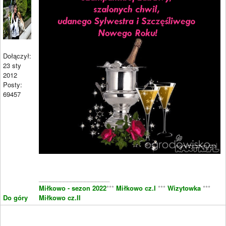
Dołączył:
23 sty
2012
Posty:
69457
____________________
Miłkowo - sezon 2022
***
Miłkowo cz.I
***
Wizytowka
***
Do góry
Miłkowo cz.II