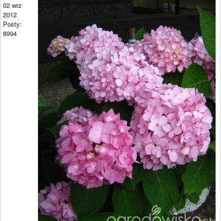
02 wrz
2012
Posty:
8994