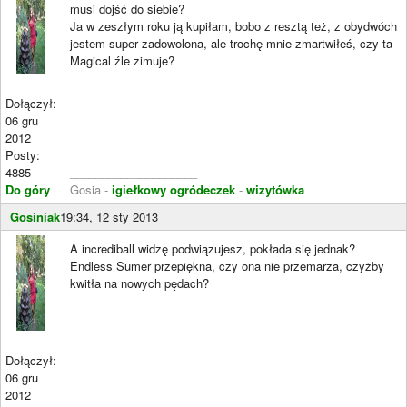
musi dojść do siebie?
Ja w zeszłym roku ją kupiłam, bobo z resztą też, z obydwóch
jestem super zadowolona, ale trochę mnie zmartwiłeś, czy ta
Magical źle zimuje?
Dołączył:
06 gru
2012
Posty:
4885
____________________
Do góry
Gosia -
igiełkowy ogródeczek
-
wizytówka
Gosiniak
19:34, 12 sty 2013
A incrediball widzę podwiązujesz, pokłada się jednak?
Endless Sumer przepiękna, czy ona nie przemarza, czyżby
kwitła na nowych pędach?
Dołączył:
06 gru
2012