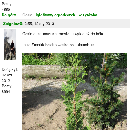
Posty:
4885
____________________
Do góry
Gosia -
igiełkowy ogródeczek
-
wizytówka
ZbigniewG
13:55, 12 sty 2013
Gosia a tak nowinka -prosta i zwykła aż do bólu
thuja Zmatlik bardzo wąska po 10latach 1m
Dołączył:
02 wrz
2012
Posty:
8994