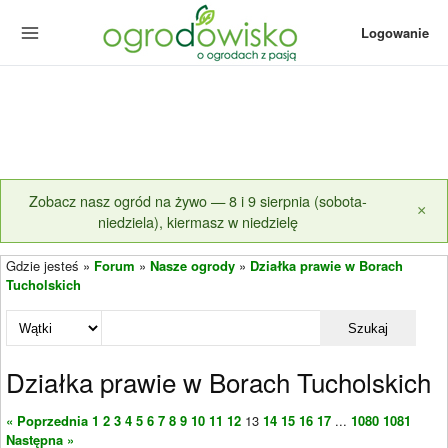
Logowanie
Zobacz nasz ogród na żywo — 8 i 9 sierpnia (sobota-
×
niedziela), kiermasz w niedzielę
Gdzie jesteś »
Forum
»
Nasze ogrody
»
Działka prawie w Borach
Tucholskich
Szukaj
Działka prawie w Borach Tucholskich
« Poprzednia
1
2
3
4
5
6
7
8
9
10
11
12
13
14
15
16
17
...
1080
1081
Następna »