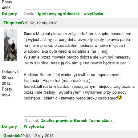
Posty:
4885
____________________
Do góry
Gosia -
igiełkowy ogródeczek
-
wizytówka
ZbigniewG
19:52, 12 sty 2013
Gosia
Magical pierwsze zdjęcie tuż po zakupie, posadziłem
ją wyjechaliśmy na parę dni a przyszły upały i prawie padła
na moim piasku, przesadziłem jesienią w nowe miejsce i
wiadomo jaka była wredna ostatnia zima (i maj)
W sumie przezimowała bardzo dobrze ale kwit był mniejszy
jak w szkółce, teraz ją dokarmię i na pewno będzie super
Dołączył:
Endless Sumer (i jej warianty) kwitną na tegorocznych,
02 wrz
Fantasia i Ripple też (mam nadzieję )
2012
Incrediball rosła w bardzo nieprzyjaznym miejscu, zagłuszona
Posty:
przez inne rośliny , wypatrzyłem i wydarłem przy pomocy
8994
podstępu , obietnic i niewątpliwego uroku osobistego
____________________
Zbyszek
Działka prawie w Borach Tucholskich
,
Do góry
Wizytówka
Gosiniak
20:01, 12 sty 2013