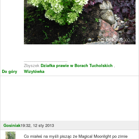
____________________
Zbyszek
Działka prawie w Borach Tucholskich
,
Do góry
Wizytówka
Gosiniak
19:32, 12 sty 2013
Co miałeś na myśli pisząc że Magical Moonlight po zimie