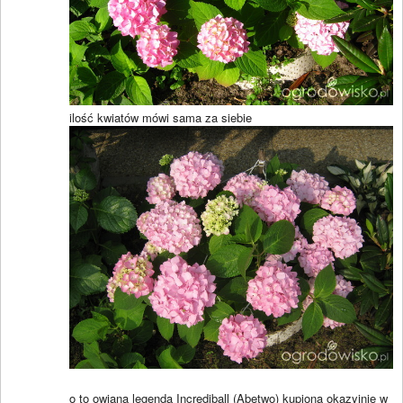
ilość kwiatów mówi sama za siebie
o to owiana legendą Incrediball (Abetwo) kupiona okazyjnie w