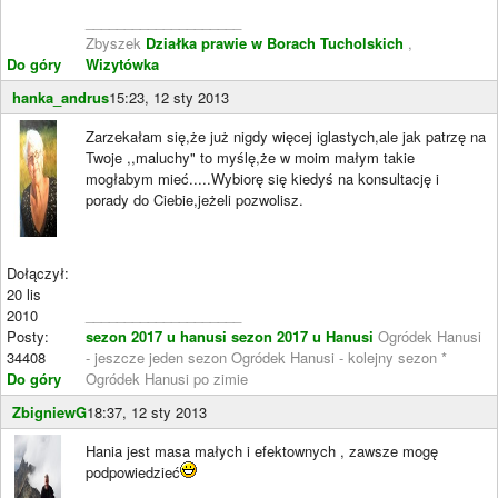
____________________
Zbyszek
Działka prawie w Borach Tucholskich
,
Do góry
Wizytówka
hanka_andrus
15:23, 12 sty 2013
Zarzekałam się,że już nigdy więcej iglastych,ale jak patrzę na
Twoje ,,maluchy" to myślę,że w moim małym takie
mogłabym mieć.....Wybiorę się kiedyś na konsultację i
porady do Ciebie,jeżeli pozwolisz.
Dołączył:
20 lis
2010
____________________
Posty:
sezon 2017 u hanusi
sezon 2017 u Hanusi
Ogródek Hanusi
34408
- jeszcze jeden sezon Ogródek Hanusi - kolejny sezon *
Do góry
Ogródek Hanusi po zimie
ZbigniewG
18:37, 12 sty 2013
Hania jest masa małych i efektownych , zawsze mogę
podpowiedzieć