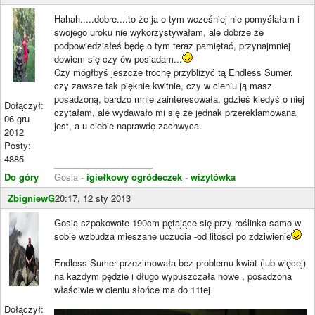
Hahah.....dobre....to że ja o tym wcześniej nie pomyślałam i
swojego uroku nie wykorzystywałam, ale dobrze że
podpowiedziałeś będę o tym teraz pamiętać, przynajmniej
dowiem się czy ów posiadam...
Czy mógłbyś jeszcze trochę przybliżyć tą Endless Sumer,
czy zawsze tak pięknie kwitnie, czy w cieniu ją masz
posadzoną, bardzo mnie zainteresowała, gdzieś kiedyś o niej
Dołączył:
czytałam, ale wydawało mi się że jednak przereklamowana
06 gru
jest, a u ciebie naprawdę zachwyca.
2012
Posty:
4885
____________________
Do góry
Gosia -
igiełkowy ogródeczek
-
wizytówka
ZbigniewG
20:17, 12 sty 2013
Gosia szpakowate 190cm pętające się przy roślinka samo w
sobie wzbudza mieszane uczucia -od litości po zdziwienie
Endless Sumer przezimowała bez problemu kwiat (lub więcej)
na każdym pędzie i długo wypuszczała nowe , posadzona
właściwie w cieniu słońce ma do 11tej
Dołączył: