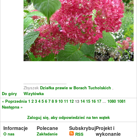
____________________
Zbyszek
Działka prawie w Borach Tucholskich
,
Do góry
Wizytówka
« Poprzednia
1
2
3
4
5
6
7
8
9
10
11
12
13
14
15
16
17
...
1080
1081
Następna »
Zaloguj się, aby odpowiedzieć na ten wątek
Informacje
Polecane
Subskrybuj
Projekt i
wykonanie
O nas
Zakładanie
RSS