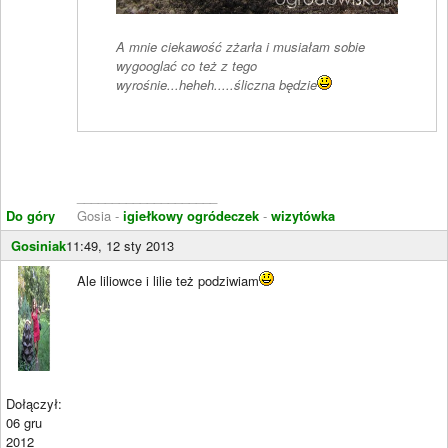
A mnie ciekawość zżarła i musiałam sobie
wygooglać co też z tego
wyrośnie...heheh.....śliczna będzie
____________________
Do góry
Gosia -
igiełkowy ogródeczek
-
wizytówka
Gosiniak
11:49, 12 sty 2013
Ale liliowce i lilie też podziwiam
Dołączył:
06 gru
2012