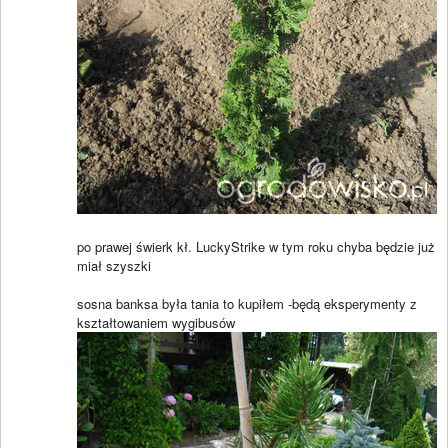
po prawej świerk kł. LuckyStrike w tym roku chyba będzie już
miał szyszki
sosna banksa była tania to kupiłem -będą eksperymenty z
kształtowaniem wygibusów