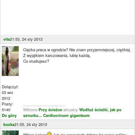
vita
21:53, 24 sty 2013
Ciężka praca w ogrodzie? Nie znam przyjemniejszej, ciężkiej.
Z wyjątkiem karczowania, lubię każdą.
Co studiujesz?
Dołączył:
03 wrz
2012
Posty:
____________________
5140
Wiktoria
Przy ścieżce
aktualny
Wzdłuż ścieżki, jak po
Do góry
sznurku...
Cardiocrinum giganteum
bozka
21:55, 24 sty 2013
Witam kolego
Już się zapowiada dobrze bo masz rośliny