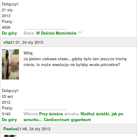
Dołączył:
21 sty
2013
Posty:
4636
____________________
Do góry
Basia-
W Dolinie Muminków
***
vita
21:31, 24 sty 2013
Witaj,
Ja jestem ciekawa stawu...gdyby było tam jeszcze trochę
cienia, to może rewolucja nie byłaby wcale potrzebna?
Dołączył:
03 wrz
2012
Posty:
____________________
5140
Wiktoria
Przy ścieżce
aktualny
Wzdłuż ścieżki, jak po
Do góry
sznurku...
Cardiocrinum giganteum
Pawlus
21:46, 24 sty 2013