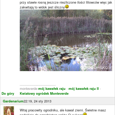
przy stawie rosną jeszcze niezliczone ilości liliowców więc jak
zakwitają to widok jest śliczny
____________________
monteverde-
mój kawałek raju
-
mój kawałek raju II
-
Do góry
Kwiatowy ogródek Monteverde
Gardenarium
22:19, 24 sty 2013
Witaj pracowity ogrodniku, ale kawał ziemi. Świetne masz
podejście do ogrodnictwa wróżę Ci sukces