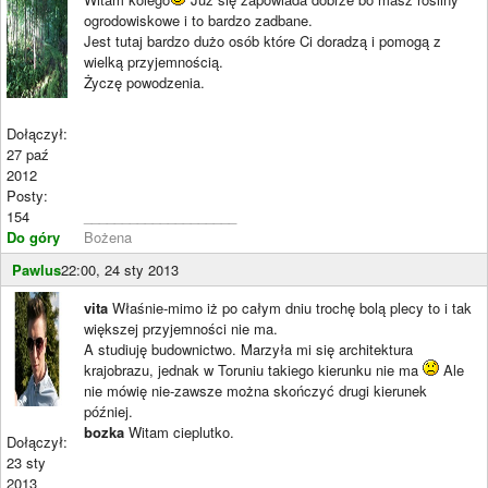
ogrodowiskowe i to bardzo zadbane.
Jest tutaj bardzo dużo osób które Ci doradzą i pomogą z
wielką przyjemnością.
Życzę powodzenia.
Dołączył:
27 paź
2012
Posty:
154
____________________
Do góry
Bożena
Pawlus
22:00, 24 sty 2013
vita
Właśnie-mimo iż po całym dniu trochę bolą plecy to i tak
większej przyjemności nie ma.
A studiuję budownictwo. Marzyła mi się architektura
krajobrazu, jednak w Toruniu takiego kierunku nie ma
Ale
nie mówię nie-zawsze można skończyć drugi kierunek
później.
bozka
Witam cieplutko.
Dołączył:
23 sty
2013