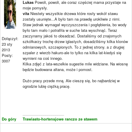
Lukas
Powoli, powoli, ale coraz częściej mama przystaje na
moje pomysły.
vita
Niestety wszystkie drzewa które rosły wokół stawu
zostały usunięte...A było tam na prawdę urokliwie z nimi.
Staw jednak wymagał wyczyszczenia i pogłębienia, bo wody
było tam mało i potrafiła w suche lata wyschnąć. Teraz
zaczynamy jakoś to obsadzać. Dostaliśmy od znajomych
Dołączył:
szkółkarzy trochę drzew iglastych, dosadziliśmy kilka klonów
23 sty
odmianowych, szczepionych. To z jednej strony. a z drugiej
2013
szpaler z wierzb hakuro-ale to tylko na kilka lat-kiedyś się
Posty:
wymieni na coś innego.
3007
Kilka zdjęć z lata-wszelkie sugestie mile widziane. Na wiosnę
będzie budowana altana, może i pomost.
Dużo pracy przede mną. Ale cieszę się, bo najbardziej w
ogrodzie lubię ciężką pracę.
____________________
Do góry
Trawiasto-hortensjowe ranczo ze stawem