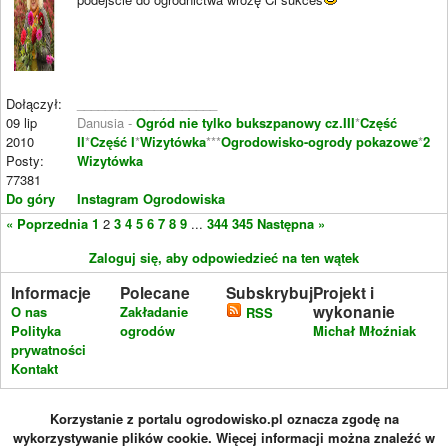
Dołączył:
____________________
09 lip
Danusia -
Ogród nie tylko bukszpanowy cz.III
*
Część
2010
II
*
Część I
*
Wizytówka
***
Ogrodowisko-ogrody pokazowe
*
2
Posty:
Wizytówka
77381
Do góry
Instagram Ogrodowiska
« Poprzednia
1
2
3
4
5
6
7
8
9
...
344
345
Następna »
Zaloguj się, aby odpowiedzieć na ten wątek
Informacje
Polecane
Subskrybuj
Projekt i
wykonanie
O nas
Zakładanie
RSS
Polityka
ogrodów
Michał Młoźniak
prywatności
Kontakt
Korzystanie z portalu ogrodowisko.pl oznacza zgodę na
wykorzystywanie plików cookie. Więcej informacji można znaleźć w