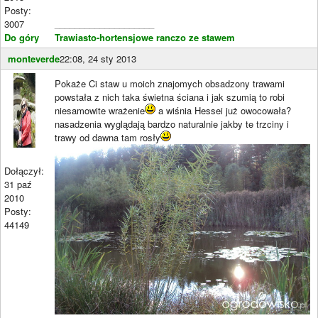
Posty:
3007
____________________
Do góry
Trawiasto-hortensjowe ranczo ze stawem
monteverde
22:08, 24 sty 2013
Pokaże Ci staw u moich znajomych obsadzony trawami
powstała z nich taka świetna ściana i jak szumią to robi
niesamowite wrażenie
a wiśnia Hessei już owocowała?
nasadzenia wyglądają bardzo naturalnie jakby te trzciny i
trawy od dawna tam rosły
Dołączył:
31 paź
2010
Posty:
44149