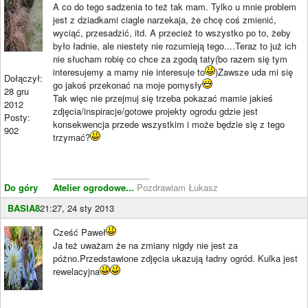
A co do tego sadzenia to też tak mam. Tylko u mnie problem
jest z dziadkami ciagle narzekaja, że chcę coś zmienić,
wyciąć, przesadzić, itd. A przecież to wszystko po to, żeby
było ładnie, ale niestety nie rozumieją tego....Teraz to już ich
nie słucham robię co chce za zgodą taty(bo razem się tym
interesujemy a mamy nie interesuje to
)Zawsze uda mi się
Dołączył:
go jakoś przekonać na moje pomysły
28 gru
Tak więc nie przejmuj się trzeba pokazać mamie jakieś
2012
zdjęcia/inspiracje/gotowe projekty ogrodu gdzie jest
Posty:
konsekwencja przede wszystkim i może będzie się z tego
902
trzymać?
____________________
Do góry
Atelier ogrodowe...
Pozdrawiam Łukasz
BASIA8
21:27, 24 sty 2013
Cześć Paweł
Ja też uważam że na zmiany nigdy nie jest za
póżno.Przedstawione zdjęcia ukazują ładny ogród. Kulka jest
rewelacyjna