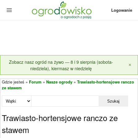
Logowanie
Zobacz nasz ogród na żywo — 8 i 9 sierpnia (sobota-
×
niedziela), kiermasz w niedzielę
Gdzie jesteś »
Forum
»
Nasze ogrody
»
Trawiasto-hortensjowe ranczo
ze stawem
Szukaj
Trawiasto-hortensjowe ranczo ze
stawem