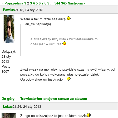
« Poprzednia
1
2
3
4
5
6
7
8
9
...
344
345
Następna »
Pawlus
21:18, 24 sty 2013
Witam a takim razie sąsiadkę
an_tre napisał(a)
a zważywszy twój wiek i zainteresowanie to
czas jest w sam raz
Dołączył:
23 sty
2013
Posty:
Zważywszy na mój wiek to przyjdzie czas na swój własny, od
3007
początku do końca wykonany własnoręcznie, dzięki
Ogrodowiskowym inspiracjom
____________________
Do góry
Trawiasto-hortensjowe ranczo ze stawem
Lukas
21:24, 24 sty 2013
Z tego co pokazujesz to jest calkiem niezle