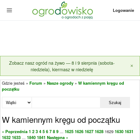
Logowanie
Zobacz nasz ogród na żywo — 8 i 9 sierpnia (sobota-
×
niedziela), kiermasz w niedzielę
Gdzie jesteś »
Forum
»
Nasze ogrody
»
W kamiennym kręgu od
początku
Szukaj
W kamiennym kręgu od początku
« Poprzednia
1
2
3
4
5
6
7
8
9
...
1625
1626
1627
1628
1629
1630
1631
1632
1633
...
1840
1841
Następna »