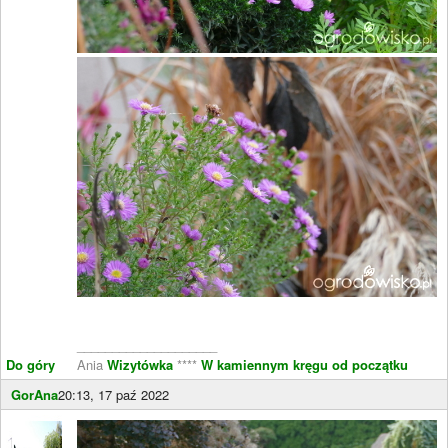
____________________
Do góry
Ania
Wizytówka
****
W kamiennym kręgu od początku
GorAna
20:13, 17 paź 2022