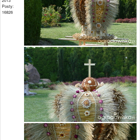
2013
Posty:
16826