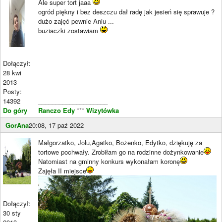
Ale super tort jaaa
ogród piękny i bez deszczu dał radę jak jesień się sprawuje ?
dużo zajęć pewnie Aniu ...
buziaczki zostawiam
Dołączył:
28 kwi
2013
Posty:
14392
____________________
Do góry
Ranczo Edy
***
Wizytówka
GorAna
20:08, 17 paź 2022
Małgorzatko, Jolu,Agatko, Bożenko, Edytko, dziękuję za
tortowe pochwały. Zrobiłam go na rodzinne dożynkowanie
Natomiast na gminny konkurs wykonałam koronę
Zajęła II miejsce
Dołączył:
30 sty