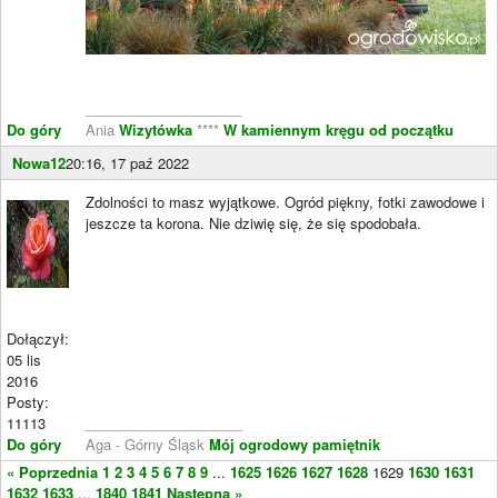
____________________
Do góry
Ania
Wizytówka
****
W kamiennym kręgu od początku
Nowa12
20:16, 17 paź 2022
Zdolności to masz wyjątkowe. Ogród piękny, fotki zawodowe i
jeszcze ta korona. Nie dziwię się, że się spodobała.
Dołączył:
05 lis
2016
Posty:
11113
____________________
Do góry
Aga - Górny Śląsk
Mój ogrodowy pamiętnik
« Poprzednia
1
2
3
4
5
6
7
8
9
...
1625
1626
1627
1628
1629
1630
1631
1632
1633
...
1840
1841
Następna »