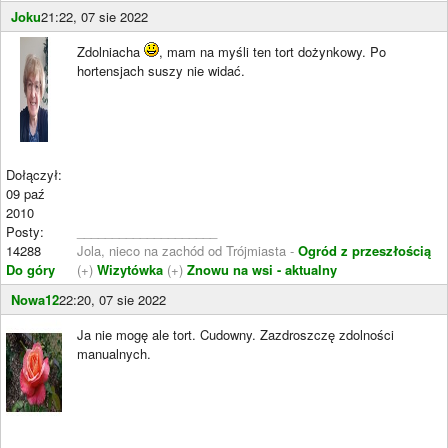
Joku
21:22, 07 sie 2022
Zdolniacha
, mam na myśli ten tort dożynkowy. Po
hortensjach suszy nie widać.
Dołączył:
09 paź
2010
Posty:
____________________
14288
Jola, nieco na zachód od Trójmiasta -
Ogród z przeszłością
Do góry
(+)
Wizytówka
(+)
Znowu na wsi - aktualny
Nowa12
22:20, 07 sie 2022
Ja nie mogę ale tort. Cudowny. Zazdroszczę zdolności
manualnych.