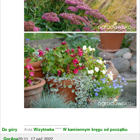
____________________
Do góry
Ania
Wizytówka
****
W kamiennym kręgu od początku
GorAna
20:11, 17 paź 2022