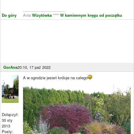
____________________
Do góry
Ania
Wizytówka
****
W kamiennym kręgu od początku
GorAna
20:10, 17 paź 2022
A w ogrodzie jesień króluje na całego
Dołączył:
30 sty
2013
Posty: