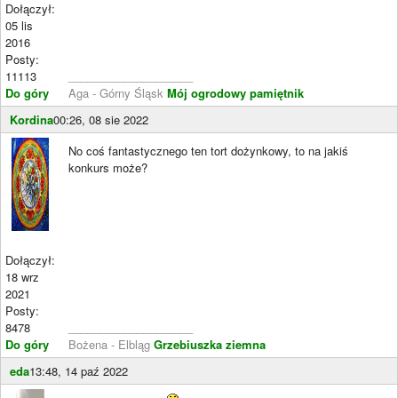
Dołączył:
05 lis
2016
Posty:
11113
____________________
Do góry
Aga - Górny Śląsk
Mój ogrodowy pamiętnik
Kordina
00:26, 08 sie 2022
No coś fantastycznego ten tort dożynkowy, to na jakiś
konkurs może?
Dołączył:
18 wrz
2021
Posty:
8478
____________________
Do góry
Bożena - Elbląg
Grzebiuszka ziemna
eda
13:48, 14 paź 2022