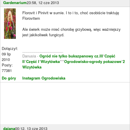
Gardenarium
23:58, 12 cze 2013
Florovit i Pinivit w sumie. I to i to, choć osobiście traktuję
Florovitem
Ale świerk może mieć chorobę grzybową, więc ważniejszy
jest jakikoliwek fungicyd.
Dołączył:
____________________
09 lip
Danusia -
Ogród nie tylko bukszpanowy cz.III
*
Część
2010
II
*
Część I
*
Wizytówka
***
Ogrodowisko-ogrody pokazowe
*
2
Posty:
Wizytówka
77381
Do góry
Instagram Ogrodowiska
dajana
00:12, 13 cze 2013