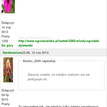
Dołączył:
10 maj
2013
Posty:
____________________
1332
http://www.ogrodowisko.pl/watek/3265-mlody-ogrodek-
Do góry
dyletantki
Gardenarium
23:28, 12 cze 2013
Asisko_2005 napisał(a)
Danusia mowiła, ze mlodym roslinom sie nie
podsypuje nic.
Dołączył:
09 lip
2010
Posty:
To niezupełnie tak, nie młodym tylko świeżo posadzonym,