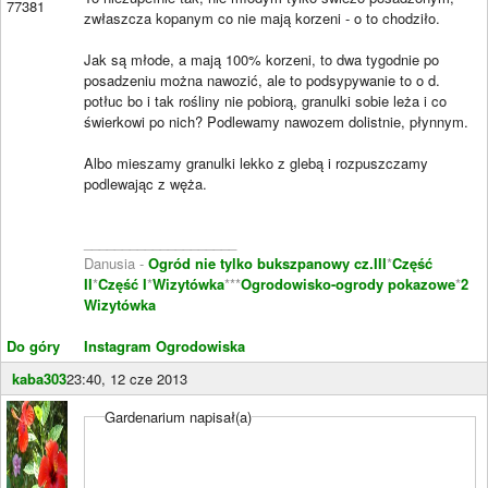
77381
zwłaszcza kopanym co nie mają korzeni - o to chodziło.
Jak są młode, a mają 100% korzeni, to dwa tygodnie po
posadzeniu można nawozić, ale to podsypywanie to o d.
potłuc bo i tak rośliny nie pobiorą, granulki sobie leża i co
świerkowi po nich? Podlewamy nawozem dolistnie, płynnym.
Albo mieszamy granulki lekko z glebą i rozpuszczamy
podlewając z węża.
____________________
Danusia -
Ogród nie tylko bukszpanowy cz.III
*
Część
II
*
Część I
*
Wizytówka
***
Ogrodowisko-ogrody pokazowe
*
2
Wizytówka
Do góry
Instagram Ogrodowiska
kaba303
23:40, 12 cze 2013
Gardenarium napisał(a)