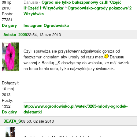
09 lip
Danusia -
Ogród nie tylko bukszpanowy cz.III
*
Część
2010
II
*
Część I
*
Wizytówka
***
Ogrodowisko-ogrody pokazowe
*
2
Posty:
Wizytówka
77381
Do góry
Instagram Ogrodowiska
Asisko_2005
22:54, 13 cze 2013
Czyli sprawdza sie przysłowie''nadgorliwośc gorsza od
faszyzmu'' chciałam aby urosły od razu metr.
Danusiu
wczoraj z Beatką _S doszłysmy do wniosku, ze mój świerk
na fotce to nie serb, tylko najzwyklejszy świerczek.
Dołączył:
10 maj
2013
Posty:
____________________
1332
http://www.ogrodowisko.pl/watek/3265-mlody-ogrodek-
Do góry
dyletantki
BEATA_S
08:50, 02 sie 2013