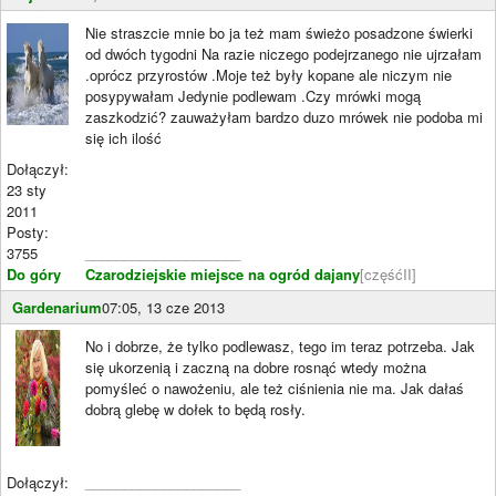
Nie straszcie mnie bo ja też mam świeżo posadzone świerki
od dwóch tygodni Na razie niczego podejrzanego nie ujrzałam
.oprócz przyrostów .Moje też były kopane ale niczym nie
posypywałam Jedynie podlewam .Czy mrówki mogą
zaszkodzić? zauważyłam bardzo duzo mrówek nie podoba mi
się ich ilość
Dołączył:
23 sty
2011
Posty:
3755
____________________
Do góry
Czarodziejskie miejsce na ogród dajany
[częśćII]
Gardenarium
07:05, 13 cze 2013
No i dobrze, że tylko podlewasz, tego im teraz potrzeba. Jak
się ukorzenią i zaczną na dobre rosnąć wtedy można
pomyśleć o nawożeniu, ale też ciśnienia nie ma. Jak dałaś
dobrą glebę w dołek to będą rosły.
Dołączył:
____________________