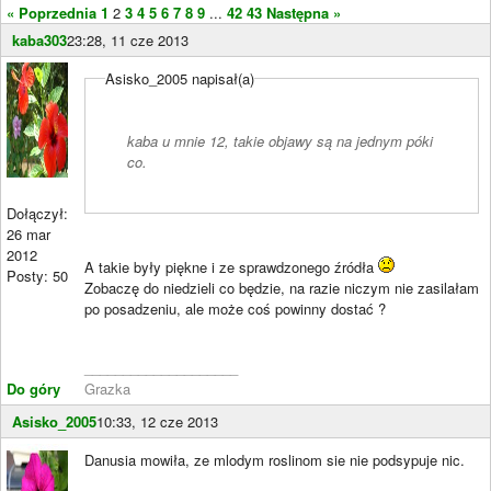
« Poprzednia
1
2
3
4
5
6
7
8
9
...
42
43
Następna »
kaba303
23:28, 11 cze 2013
Asisko_2005 napisał(a)
kaba u mnie 12, takie objawy są na jednym póki
co.
Dołączył:
26 mar
2012
A takie były piękne i ze sprawdzonego źródła
Posty: 50
Zobaczę do niedzieli co będzie, na razie niczym nie zasilałam
po posadzeniu, ale może coś powinny dostać ?
____________________
Do góry
Grazka
Asisko_2005
10:33, 12 cze 2013
Danusia mowiła, ze mlodym roslinom sie nie podsypuje nic.