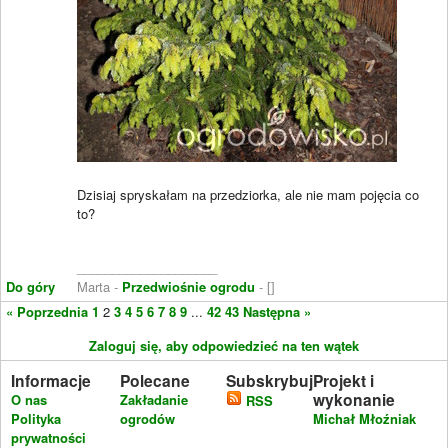
Dzisiaj spryskałam na przedziorka, ale nie mam pojęcia co
to?
____________________
Do góry
Marta -
Przedwiośnie ogrodu
- []
« Poprzednia
1
2
3
4
5
6
7
8
9
...
42
43
Następna »
Zaloguj się, aby odpowiedzieć na ten wątek
Informacje
Polecane
Subskrybuj
Projekt i
wykonanie
O nas
Zakładanie
RSS
Polityka
ogrodów
Michał Młoźniak
prywatności