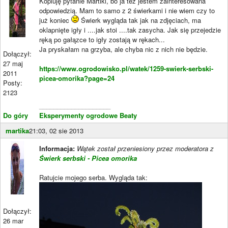
Kopiuję pytanie Martiki, bo ja też jestem zainteresowana
odpowiedzią. Mam to samo z 2 świerkami i nie wiem czy to
już koniec
Świerk wygląda tak jak na zdjęciach, ma
oklapnięte igły i ....jak stoi ....tak zasycha. Jak się przejedzie
ręką po gałązce to igły zostają w rękach...
Ja pryskałam na grzyba, ale chyba nic z nich nie będzie.
Dołączył:
27 maj
https://www.ogrodowisko.pl/watek/1259-swierk-serbski-
2011
picea-omorika?page=24
Posty:
2123
____________________
Do góry
Eksperymenty ogrodowe Beaty
martika
21:03, 02 sie 2013
Informacja:
Wątek został przeniesiony przez moderatora z
Świerk serbski - Picea omorika
Ratujcie mojego serba. Wygląda tak:
Dołączył:
26 mar