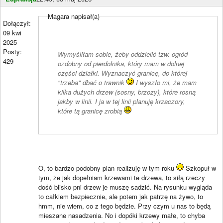
Magara napisał(a)
Dołączył:
09 kwi
2025
Posty:
Wymyśliłam sobie, żeby oddzielić tzw. ogród
429
ozdobny od pierdolnika, który mam w dolnej
części działki. Wyznaczyć granicę, do której
"trzeba" dbać o trawnik
I wyszło mi, że mam
kilka dużych drzew (sosny, brzozy), które rosną
jakby w linii. I ja w tej linii planuję krzaczory,
które tą granicę zrobią
O, to bardzo podobny plan realizuję w tym roku
Szkopuł w
tym, że jak dopełniam krzewami te drzewa, to siłą rzeczy
dość blisko pni drzew je muszę sadzić. Na rysunku wygląda
to całkiem bezpiecznie, ale potem jak patrzę na żywo, to
hmm, nie wiem, co z tego będzie. Przy czym u nas to będą
mieszane nasadzenia. No i dopóki krzewy małe, to chyba