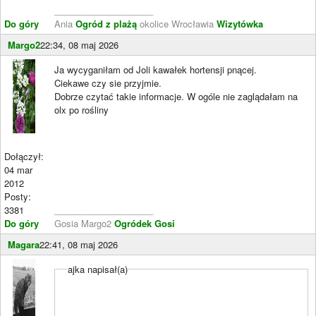
____________________
Do góry
Ania
Ogród z plażą
okolice Wrocławia
Wizytówka
Margo2
22:34, 08 maj 2026
Ja wycyganiłam od Joli kawałek hortensji pnącej.
Ciekawe czy sie przyjmie.
Dobrze czytać takie informacje. W ogóle nie zaglądałam na
olx po rośliny
Dołączył:
04 mar
2012
Posty:
3381
____________________
Do góry
Gosia Margo2
Ogródek Gosi
Magara
22:41, 08 maj 2026
ajka napisał(a)