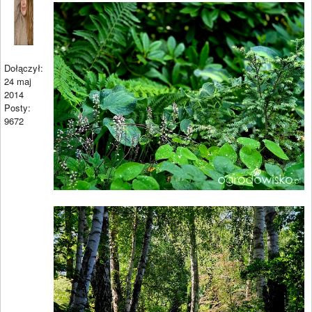
Dołączył:
24 maj
2014
Posty:
9672