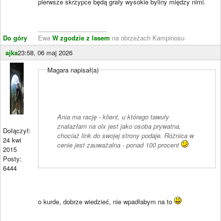
pierwsze skrzypce będą grały wysokie byliny między nimi.
____________________
Do góry
Ewa
W zgodzie z lasem
na obrzeżach Kampinosu
ajka
23:58, 06 maj 2026
Magara napisał(a)
Ania ma rację - klient, u którego tawuły
znalazłam na olx jest jako osoba prywatna,
Dołączył:
chociaż link do swojej strony podaje. Różnica w
24 kwi
cenie jest zauważalna - ponad 100 procent
2015
Posty:
6444
o kurde, dobrze wiedzieć, nie wpadłabym na to