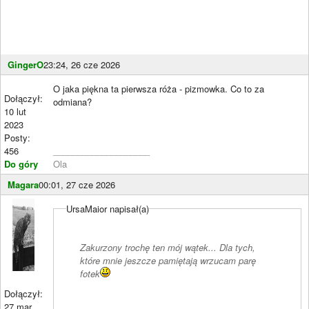
GingerO
23:24, 26 cze 2026
O jaka piękna ta pierwsza róża - pizmowka. Co to za
Dołączył:
odmiana?
10 lut
2023
Posty:
456
____________________
Do góry
Ola
Magara
00:01, 27 cze 2026
UrsaMaior napisał(a)
Zakurzony trochę ten mój wątek... Dla tych,
które mnie jeszcze pamiętają wrzucam parę
fotek
Dołączył:
27 mar