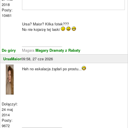
2018
Posty:
10461
Ursa? Maior? Kilka fotek???
No nie kojarzę tej laski
____________________
Do góry
Magara
Magary Dramaty z Rabaty
UrsaMaior
09:58, 27 cze 2026
Heh no eskalacja żądań po prostu...
Dołączył:
24 maj
2014
Posty:
9672
____________________