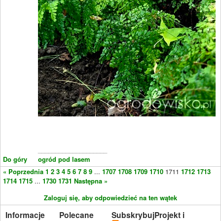
____________________
Do góry
ogród pod lasem
« Poprzednia
1
2
3
4
5
6
7
8
9
...
1707
1708
1709
1710
1711
1712
1713
1714
1715
...
1730
1731
Następna »
Zaloguj się, aby odpowiedzieć na ten wątek
Informacje
Polecane
Subskrybuj
Projekt i