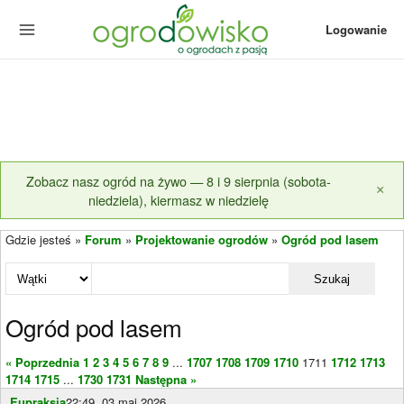
Logowanie
Zobacz nasz ogród na żywo — 8 i 9 sierpnia (sobota-
×
niedziela), kiermasz w niedzielę
Gdzie jesteś »
Forum
»
Projektowanie ogrodów
»
Ogród pod lasem
Szukaj
Ogród pod lasem
« Poprzednia
1
2
3
4
5
6
7
8
9
...
1707
1708
1709
1710
1711
1712
1713
1714
1715
...
1730
1731
Następna »
Eupraksja
22:49, 03 maj 2026