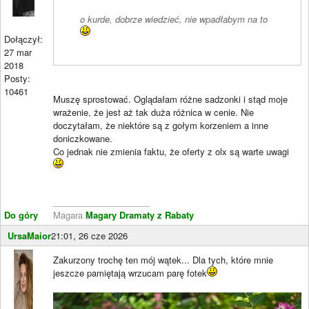
o kurde, dobrze wiedzieć, nie wpadłabym na to
Dołączył:
27 mar
2018
Posty:
10461
Muszę sprostować. Oglądałam różne sadzonki i stąd moje
wrażenie, że jest aż tak duża różnica w cenie. Nie
doczytałam, że niektóre są z gołym korzeniem a inne
doniczkowane.
Co jednak nie zmienia faktu, że oferty z olx są warte uwagi
____________________
Do góry
Magara
Magary Dramaty z Rabaty
UrsaMaior
21:01, 26 cze 2026
Zakurzony trochę ten mój wątek... Dla tych, które mnie
jeszcze pamiętają wrzucam parę fotek