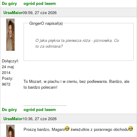
Do góry
ogród pod lasem
UrsaMaior
09:59, 27 cze 2026
GingerO napisał(a)
O jaka piękna ta pierwsza róża - pizmowka. Co
to za odmiana?
Dołączył:
24 maj
2014
Posty:
To Mozart, w piachu i w cieniu, bez podlewania. Bardzo, ale
9672
to bardzo polecam!
____________________
Do góry
ogród pod lasem
UrsaMaior
10:36, 27 cze 2026
Proszę bardzo, Magaro
świeżutkie z porannego obchodu