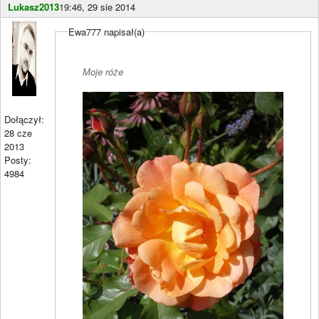
Lukasz2013
19:46, 29 sie 2014
Ewa777 napisał(a)
Moje róże
Dołączył:
28 cze
2013
Posty:
4984