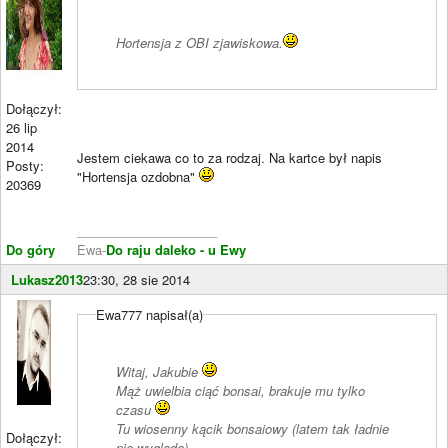
Hortensja z OBI zjawiskowa.
Dołączył:
26 lip
2014
Jestem ciekawa co to za rodzaj. Na kartce był napis
Posty:
"Hortensja ozdobna"
20369
____________________
Do góry
Ewa-
Do raju daleko - u Ewy
Lukasz2013
23:30, 28 sie 2014
Ewa777 napisał(a)
Witaj, Jakubie
Mąż uwielbia ciąć bonsai, brakuje mu tylko
czasu
Tu wiosenny kącik bonsaiowy (latem tak ładnie
Dołączył:
nie wygląda)