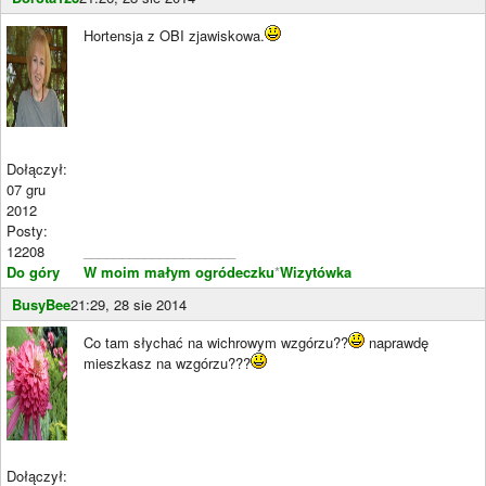
Hortensja z OBI zjawiskowa.
Dołączył:
07 gru
2012
Posty:
12208
____________________
Do góry
W moim małym ogródeczku
*
Wizytówka
BusyBee
21:29, 28 sie 2014
Co tam słychać na wichrowym wzgórzu??
naprawdę
mieszkasz na wzgórzu???
Dołączył: