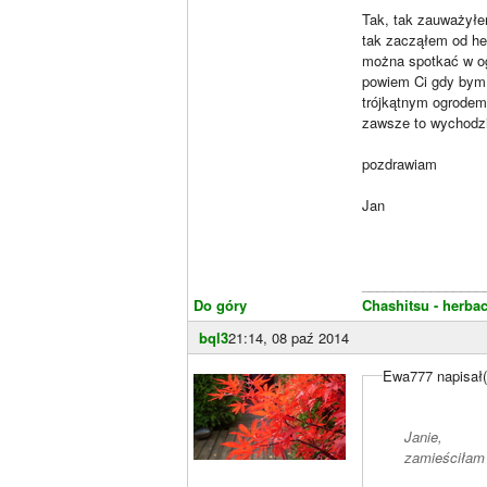
Tak, tak zauważyłe
tak zacząłem od her
można spotkać w ogr
powiem Ci gdy bym 
trójkątnym ogrodem 
zawsze to wychodzi
pozdrawiam
Jan
________________
Do góry
Chashitsu - herbac
bql3
21:14, 08 paź 2014
Ewa777 napisał(
Janie,
zamieściłam 