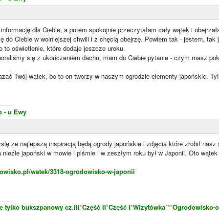
informację dla Ciebie, a potem spokojnie przeczytałam cały wątek i obejrzała
ę do Ciebie w wolniejszej chwili i z chęcią obejrzę. Powiem tak - jestem, ta
o to oświetlenie, które dodaje jeszcze uroku.
oraliśmy się z ukończeniem dachu, mam do Ciebie pytanie - czym masz pok
ać Twój wątek, bo to on tworzy w naszym ogrodzie elementy japońskie. Tyl
____
o - u Ewy
slę że najlepszą inspiracją będą ogrody japońskie i zdjęcia które zrobił nas
 nieźle japoński w mowie i piśmie i w zeszłym roku był w Japonii. Oto wątek
owisko.pl/watek/3318-ogrodowisko-w-japonii
____
e tylko bukszpanowy cz.III
*
Część II
*
Część I
*
Wizytówka
***
Ogrodowisko-o