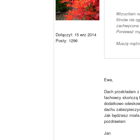
Wrzuciłam na
filmów nie og
zachwycona T
Ponieważ my 
Dołączył: 15 wrz 2014
Posty: 1296
Muszę mężowi
Ewa,
Dach przekładam z 
fachowcy skończą to
dodatkowo odeskowa
dachu zabezpieczyć
Jak będziesz miała 
pozdrawiam
Jan