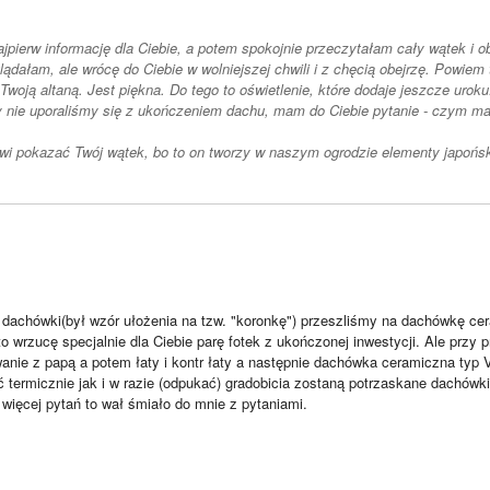
jpierw informację dla Ciebie, a potem spokojnie przeczytałam cały wątek i ob
lądałam, ale wrócę do Ciebie w wolniejszej chwili i z chęcią obejrzę. Powiem 
woją altaną. Jest piękna. Do tego to oświetlenie, które dodaje jeszcze uroku
nie uporaliśmy się z ukończeniem dachu, mam do Ciebie pytanie - czym ma
 pokazać Twój wątek, bo to on tworzy w naszym ogrodzie elementy japońsk
dachówki(był wzór ułożenia na tzw. "koronkę") przeszliśmy na dachówkę cer
 wrzucę specjalnie dla Ciebie parę fotek z ukończonej inwestycji. Ale przy 
nie z papą a potem łaty i kontr łaty a następnie dachówka ceramiczna typ V
 termicznie jak i w razie (odpukać) gradobicia zostaną potrzaskane dachówk
więcej pytań to wał śmiało do mnie z pytaniami.