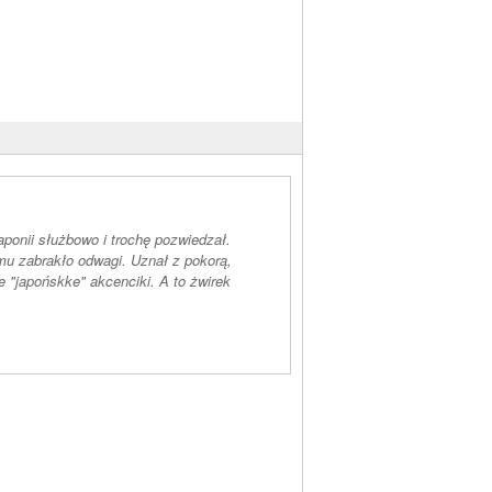
aponii służbowo i trochę pozwiedzał.
ż mu zabrakło odwagi. Uznał z pokorą,
 "japońskke" akcenciki. A to żwirek