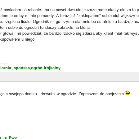
uż posiadam na rabacie.. ba no nawet dwa ale jeszcze małe okazy ale za to 
em je co by mi nie pomarzły. A teraz już "zaklepałem" sobie ciut większy o
ostrzępione liście. Ogrodnik mi go trzyma dla mnie bo ostatnio za bardzo z
zyłem sobie do ogrodu i funduszy zabrakło na klona
ił głową i mi powiedział, że bardzo rzadko się zdarza aby klient miał tak w
e kupowałem u niego.
____
iarnia japońska,ogród trójkątny
jęcia swojego domku - drewutni w ogrodzie. Zapraszam do obejrzenia
____
o - u Ewy