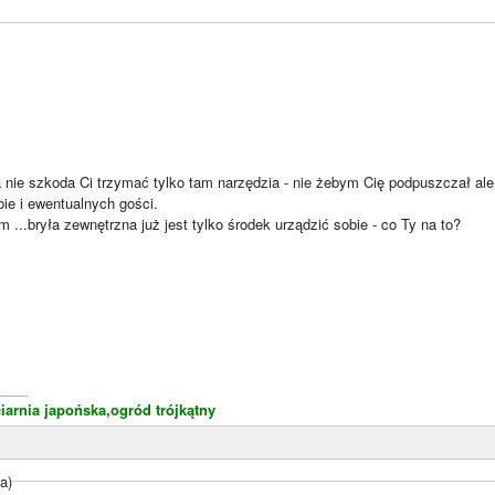
a nie szkoda Ci trzymać tylko tam narzędzia - nie żebym Cię podpuszczał al
bie i ewentualnych gości.
...bryła zewnętrzna już jest tylko środek urządzić sobie - co Ty na to?
____
iarnia japońska,ogród trójkątny
a)