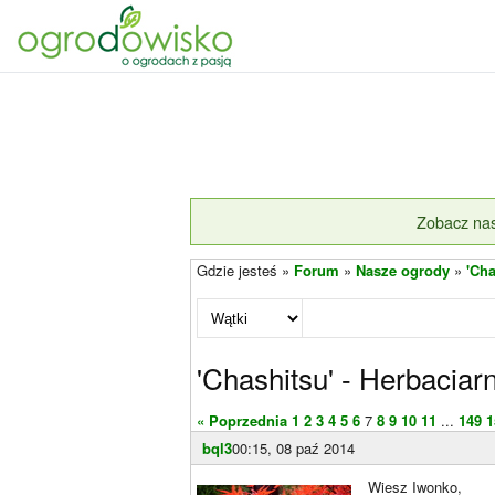
Zobacz nas
Gdzie jesteś »
Forum
»
Nasze ogrody
»
'Cha
'Chashitsu' - Herbaciarn
« Poprzednia
1
2
3
4
5
6
7
8
9
10
11
...
149
1
bql3
00:15, 08 paź 2014
Wiesz Iwonko,