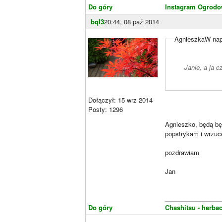
Do góry
Instagram Ogrodo
bql3
20:44, 08 paź 2014
AgnieszkaW napi
Janie, a ja 
Dołączył: 15 wrz 2014
Posty: 1296
Agnieszko, będą bę
popstrykam i wrzucę
pozdrawiam
Jan
________________
Do góry
Chashitsu - herbac