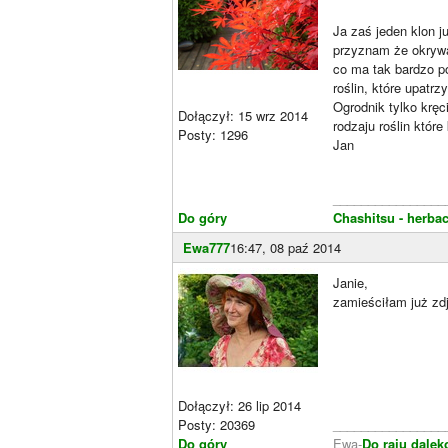
Ja zaś jeden klon j
przyznam że okrywał
co ma tak bardzo p
roślin, które upatr
Ogrodnik tylko kręc
Dołączył: 15 wrz 2014
rodzaju roślin któr
Posty: 1296
Jan
________________
Do góry
Chashitsu - herbac
Ewa777
16:47, 08 paź 2014
Janie,
zamieściłam już zd
Dołączył: 26 lip 2014
Posty: 20369
________________
Do góry
Ewa-
Do raju dalek