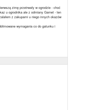
pierwszą zimę przetrwały w ogrodzie - choć
kaz u ogrodnika ale z odmiany Garnet - ten
aszalałem z zakupami u niego innych okazów
ysublimowane wymagania co do gatunku i