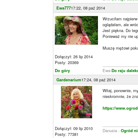
Ewa777
17:22, 08 paź 2014
Wrzuciłam najpierw 
oglądałam, ale wróc
Jest piękna. Do teg
Ponieważ my nie up
Muszę mężowi pokaz
Dołączył: 26 lip 2014
Posty: 20369
________________
Do góry
Ewa-
Do raju dalek
Gardenarium
17:24, 08 paź 2014
Witaj, ponownie, my
nieskromnie, że zna
https://www.ogrod
________________
Dołączył: 09 lip 2010
Danusia -
Ogród ni
Posty: 77381