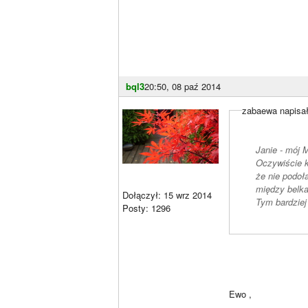
bql3
20:50, 08 paź 2014
zabaewa napisał
Janie - mój 
Oczywiście ko
że nie podoł
między belka
Dołączył: 15 wrz 2014
Tym bardziej
Posty: 1296
Ewo ,