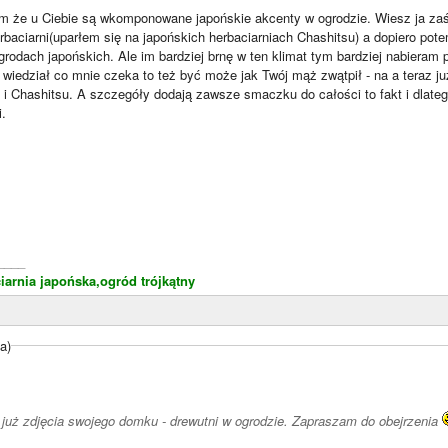
m że u Ciebie są wkomponowane japońskie akcenty w ogrodzie. Wiesz ja zaś
baciarni(uparłem się na japońskich herbaciarniach Chashitsu) a dopiero pote
odach japońskich. Ale im bardziej brnę w ten klimat tym bardziej nabieram p
wiedział co mnie czeka to też być może jak Twój mąż zwątpił - na a teraz j
i Chashitsu. A szczegóły dodają zawsze smaczku do całości to fakt i dlatego
.
____
iarnia japońska,ogród trójkątny
a)
już zdjęcia swojego domku - drewutni w ogrodzie. Zapraszam do obejrzenia