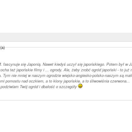
(a)
M. fascynuje się Japonią. Nawet kiedyś uczył się japońskiego. Potem był w J
cha też japońskie filmy i ... ogrody. Ale, żeby zrobć ogród japoński - to ju
a. Tym nie mniej w naszym ogrodzie wiejsko-angiesko-polsko-naszym są małe
mi pomostu nad oczkiem, a to klony japońskie, a to śliwowiśnia czerwona...
 podziwiam Twój ogród i dbałość o szczegóły