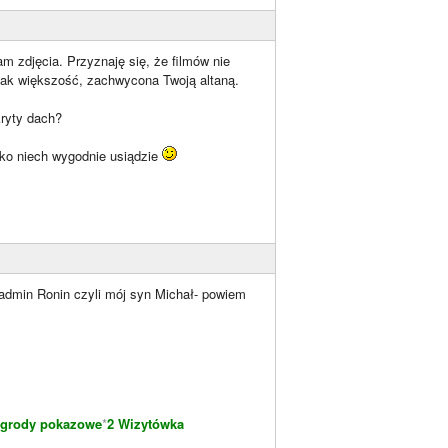
m zdjęcia. Przyznaję się, że filmów nie
k jak większość, zachwycona Twoją altaną.
ryty dach?
ko niech wygodnie usiądzie
z admin Ronin czyli mój syn Michał- powiem
grody pokazowe
*
2 Wizytówka