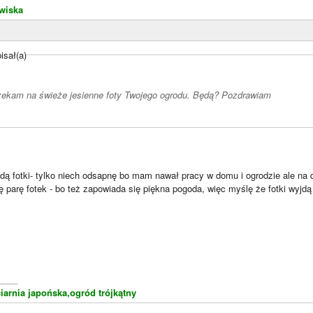
wiska
sał(a)
czekam na świeże jesienne foty Twojego ogrodu. Będą? Pozdrawiam
dą fotki- tylko niech odsapnę bo mam nawał pracy w domu i ogrodzie ale na
 parę fotek - bo też zapowiada się piękna pogoda, więc myślę że fotki wyjdą
____
iarnia japońska,ogród trójkątny