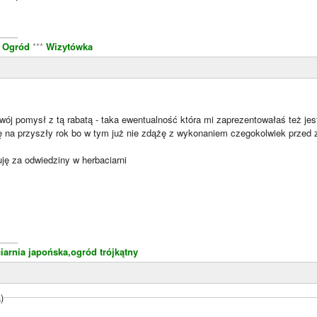
____
i Ogród
***
Wizytówka
wój pomysł z tą rabatą - taka ewentualność która mi zaprezentowałaś też jes
zę na przyszły rok bo w tym już nie zdążę z wykonaniem czegokolwiek przed 
ję za odwiedziny w herbaciarni
____
iarnia japońska,ogród trójkątny
)