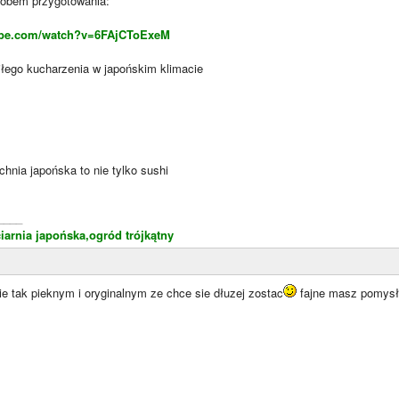
osobem przygotowania:
ube.com/watch?v=6FAjCToExeM
łego kucharzenia w japońskim klimacie
chnia japońska to nie tylko sushi
____
iarnia japońska,ogród trójkątny
e tak pieknym i oryginalnym ze chce sie dłuzej zostac
fajne masz pomysły