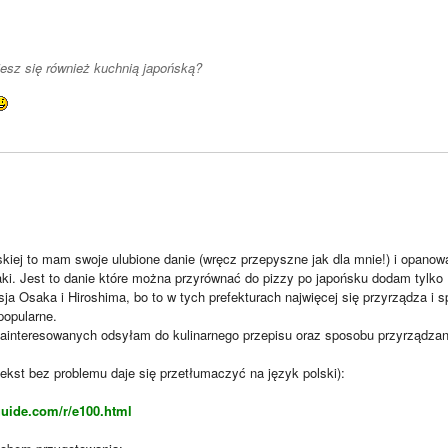
esz się również kuchnią japońską?
kiej to mam swoje ulubione danie (wręcz przepyszne jak dla mnie!) i opanow
ki. Jest to danie które można przyrównać do pizzy po japońsku dodam tylko 
sja Osaka i Hiroshima, bo to w tych prefekturach najwięcej się przyrządza i
popularne.
ainteresowanych odsyłam do kulinarnego przepisu oraz sposobu przyrządza
(tekst bez problemu daje się przetłumaczyć na język polski):
guide.com/r/e100.html