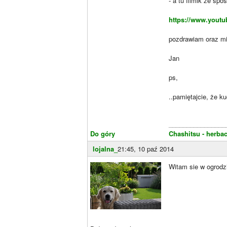
- a tu filmik ze sp
https://www.yout
pozdrawiam oraz mi
Jan
ps,
..pamiętajcie, że ku
________________
Do góry
Chashitsu - herbac
lojalna_
21:45, 10 paź 2014
Witam sie w ogrodzi