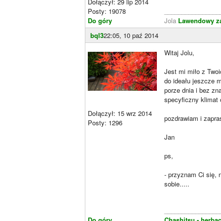
Dołączył: 29 lip 2014
Posty: 19078
________________
Do góry
Jola
Lawendowy z
bql3
22:05, 10 paź 2014
Witaj Jolu,
Jest mi miło z Twoi
do ideału jeszcze m
porze dnia i bez zn
specyficzny klimat 
Dołączył: 15 wrz 2014
pozdrawiam i zapra
Posty: 1296
Jan
ps,
- przyznam Ci się, 
sobie.....
________________
Do góry
Chashitsu - herbac