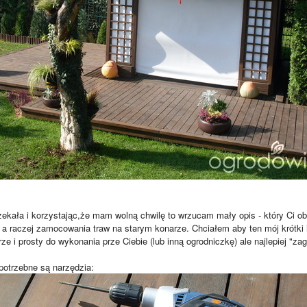
czekała i korzystając,że mam wolną chwilę to wrzucam mały opis - który Ci 
a raczej zamocowania traw na starym konarze. Chciałem aby ten mój krótki i
ze i prosty do wykonania prze Ciebie (lub inną ogrodniczkę) ale najlepiej "z
potrzebne są narzędzia: