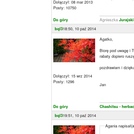
Dołączył: 08 mar 2013
Posty: 10750
________________
Do góry
Agnieszka
Jurajsk
bql3
18:50, 10 paź 2014
Agatko,
Biorę pod uwagę i T
rabaty dopiero rus
pozdrawiam i dzięku
Dołączył: 15 wrz 2014
Posty: 1296
Jan
________________
Do góry
Chashitsu - herbac
bql3
19:51, 10 paź 2014
Agania napisał(a