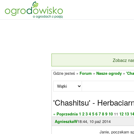
Zobacz nas
Gdzie jesteś »
Forum
»
Nasze ogrody
»
'Cha
'Chashitsu' - Herbaciarn
« Poprzednia
1
2
3
4
5
6
7
8
9
10
11
12
13
1
AgnieszkaW
18:44, 10 paź 2014
Janie, poczekam sp