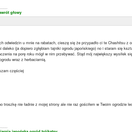
____
awrót głowy
ch odwiedzin u mnie na rabatach, cieszę się że przypadło ci te Chashitsu z 
i daleko (ja dopiero zgłębiam tajniki ogrodu japońskiego) no i staram się ks
aczenia na porę roku mógł w nim przebywać. Stąd mój największy wysiłek się
ogrodu wraz z herbaciarnią.
szam częściej
no troszkę nie ładnie z mojej strony ale nie raz gościłem w Twoim ogrodzie 
____
iarnia japońska,ogród trójkątny