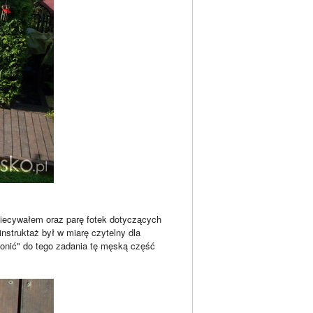
obiecywałem oraz parę fotek dotyczących
nstruktaż był w miarę czytelny dla
agonić" do tego zadania tę męską część