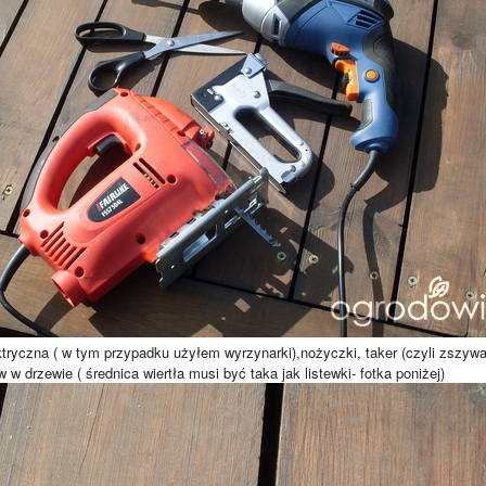
lektryczna ( w tym przypadku użyłem wyrzynarki),nożyczki, taker (czyli zszy
 w drzewie ( średnica wiertła musi być taka jak listewki- fotka poniżej)