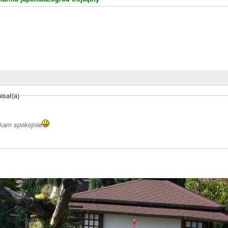
sał(a)
kam spokojnie