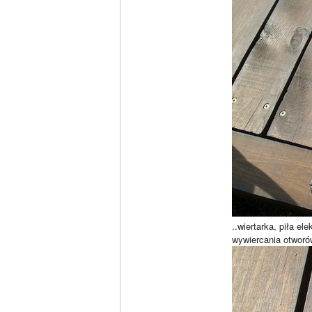
..wiertarka, piła e
wywiercania otworów