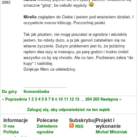
2983
smaczne "górą", bo cebulki wypluły.
Mirello
zaglądam do Ciebie i jestem pod wrażeniem działań. I
oczywiście mocno kibicuję. Poczochraj psiaki.
Tak jak pisałam, nie mogę poszaleć w ogrodzie i wściekła
jestem, bo roboty dużo, a ja jak gamoń załatwiłam się na
własne życzenie. Dużym problemem jest to, że jeździmy
raptem dwa razy w miesiącu, po parę godzin i trudno zrobić
wszystko co by się chciało. Ale co tam. Pozbieram żebra "do
kupy" i nadrobię.
Dziękuje Wam za odwiedziny.
____________________
Do góry
Komendówka
« Poprzednia
1
2
3
4
5
6
7
8
9
10
11
12
13
...
264
265
Następna »
Zaloguj się, aby odpowiedzieć na ten wątek
Informacje
Polecane
Subskrybuj
Projekt i
wykonanie
O nas
Zakładanie
RSS
Polityka
ogrodów
Michał Młoźniak