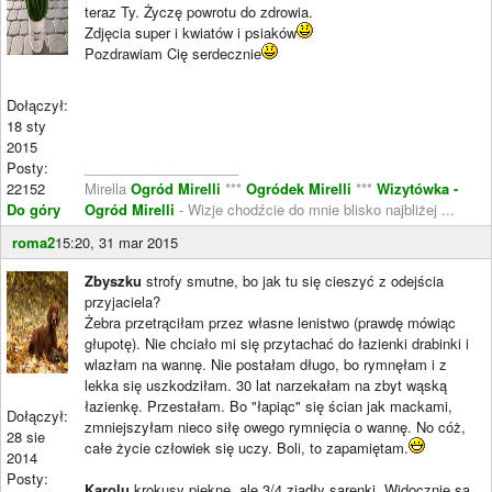
teraz Ty. Życzę powrotu do zdrowia.
Zdjęcia super i kwiatów i psiaków
Pozdrawiam Cię serdecznie
Dołączył:
18 sty
2015
Posty:
____________________
22152
Mirella
Ogród Mirelli
***
Ogródek Mirelli
***
Wizytówka -
Do góry
Ogród Mirelli
- Wizje chodźcie do mnie blisko najbliżej ...
roma2
15:20, 31 mar 2015
Zbyszku
strofy smutne, bo jak tu się cieszyć z odejścia
przyjaciela?
Żebra przetrąciłam przez własne lenistwo (prawdę mówiąc
głupotę). Nie chciało mi się przytachać do łazienki drabinki i
wlazłam na wannę. Nie postałam długo, bo rymnęłam i z
lekka się uszkodziłam. 30 lat narzekałam na zbyt wąską
łazienkę. Przestałam. Bo "łapiąc" się ścian jak mackami,
Dołączył:
zmniejszyłam nieco siłę owego rymnięcia o wannę. No cóż,
28 sie
całe życie człowiek się uczy. Boli, to zapamiętam.
2014
Posty:
Karolu
krokusy piękne, ale 3/4 zjadły sarenki. Widocznie są