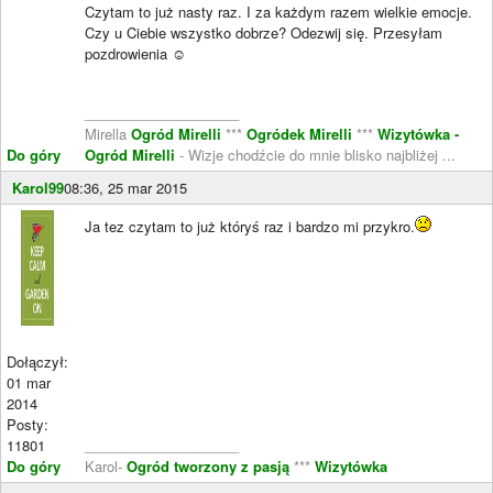
Czytam to już nasty raz. I za każdym razem wielkie emocje.
Czy u Ciebie wszystko dobrze? Odezwij się. Przesyłam
pozdrowienia ☺
____________________
Mirella
Ogród Mirelli
***
Ogródek Mirelli
***
Wizytówka -
Do góry
Ogród Mirelli
- Wizje chodźcie do mnie blisko najbliżej ...
Karol99
08:36, 25 mar 2015
Ja tez czytam to już któryś raz i bardzo mi przykro.
Dołączył:
01 mar
2014
Posty:
11801
____________________
Do góry
Karol-
Ogród tworzony z pasją
***
Wizytówka