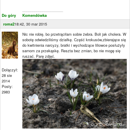
____________________
Do góry
Komendówka
roma2
18:42, 30 mar 2015
Nic nie robię, bo przetrąciłam sobie żebra. Boli jak cholera. W
sobotę odwiedziliśmy działkę. Część krokusów,zbierające się
do kwitnienia narcyzy, bratki i wychodzące liliowce posłużyły
sarnom za przekąskę. Reszta bez zmian, bo nie mogę się
ruszać. Parę zdjęć.
Dołączył:
28 sie
2014
Posty:
2983