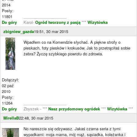
2014
Posty:
11801
____________________
Do góry
Karol-
Ogród tworzony z pasją
***
Wizytówka
zbigniew_gazda
19:51, 30 mar 2015
Wpadłem co na Komendzie słychać. A piękne strofy o
pieskach, foty piesków i krokusów. Jak to przetrąciłaś sobie
żebra? Życzę szybkiego powrotu do zdrowia.
Dołączył:
02 paź
2010
Posty:
11264
____________________
Do góry
Zbyszek - ***
Nasz przydomowy ogródek
***
Wizytówka
***
MirellaB
22:48, 30 mar 2015
No nareszcie się odzywasz. Jakaś czarna seria z tymi
wypadkami: moja mama, mój mąż, sąsiadka, koleżanka i