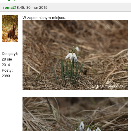
roma2
18:45, 30 mar 2015
W zapomnianym miejscu...
Dołączył:
28 sie
2014
Posty:
2983