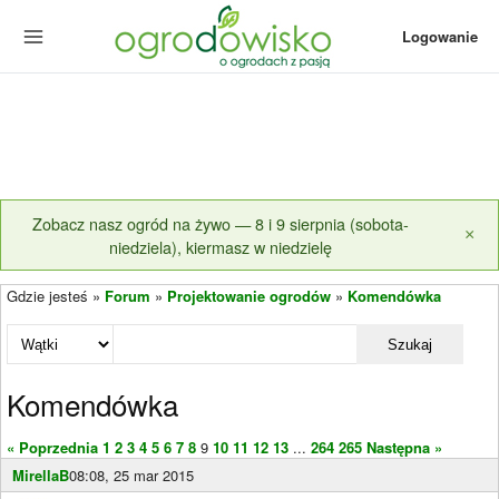
Logowanie
Zobacz nasz ogród na żywo — 8 i 9 sierpnia (sobota-
×
niedziela), kiermasz w niedzielę
Gdzie jesteś »
Forum
»
Projektowanie ogrodów
»
Komendówka
Szukaj
Komendówka
« Poprzednia
1
2
3
4
5
6
7
8
9
10
11
12
13
...
264
265
Następna »
MirellaB
08:08, 25 mar 2015