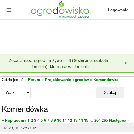
Logowanie
Zobacz nasz ogród na żywo — 8 i 9 sierpnia (sobota-
×
niedziela), kiermasz w niedzielę
Gdzie jesteś »
Forum
»
Projektowanie ogrodów
»
Komendówka
Szukaj
Komendówka
« Poprzednia
1
2
3
4
5
6
7
8
9
10
11
12
13
14
15
...
264
265
Następna »
18:23, 10 cze 2015