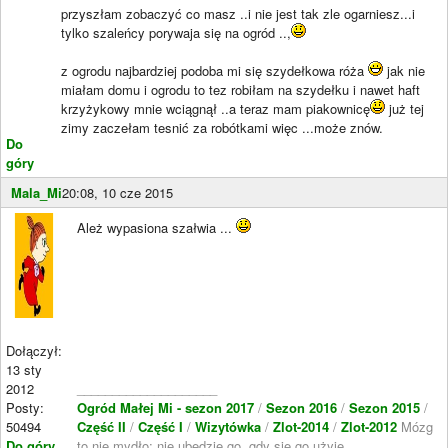
przyszłam zobaczyć co masz ..i nie jest tak zle ogarniesz...i
tylko szaleńcy porywaja się na ogród ..,
z ogrodu najbardziej podoba mi się szydełkowa róża
jak nie
miałam domu i ogrodu to tez robiłam na szydełku i nawet haft
krzyżykowy mnie wciągnął ..a teraz mam piakownicę
już tej
zimy zaczełam tesnić za robótkami więc ...może znów.
Do
góry
Mala_Mi
20:08, 10 cze 2015
Ależ wypasiona szałwia ...
Dołączył:
13 sty
2012
____________________
Posty:
Ogród Małej Mi - sezon 2017
/
Sezon 2016
/
Sezon 2015
/
50494
Część II
/
Część I
/
Wizytówka
/
Zlot-2014
/
Zlot-2012
Mózg
Do góry
to nie mydło; nie ubędzie go, gdy się go użyje.