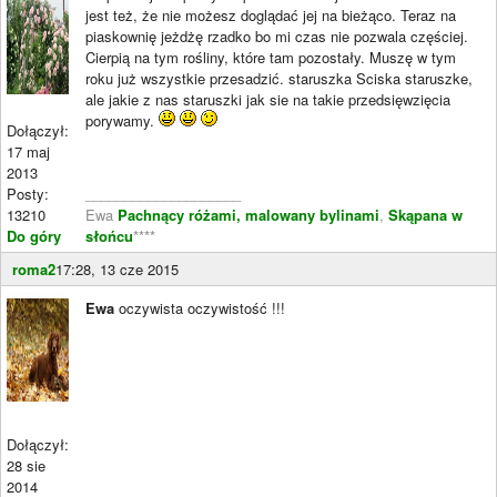
jest też, że nie możesz doglądać jej na bieżąco. Teraz na
piaskownię jeżdżę rzadko bo mi czas nie pozwala częściej.
Cierpią na tym rośliny, które tam pozostały. Muszę w tym
roku już wszystkie przesadzić. staruszka Sciska staruszke,
ale jakie z nas staruszki jak sie na takie przedsięwzięcia
porywamy.
Dołączył:
17 maj
2013
Posty:
____________________
13210
Ewa
Pachnący różami, malowany bylinami
,
Skąpana w
Do góry
słońcu
****
roma2
17:28, 13 cze 2015
Ewa
oczywista oczywistość !!!
Dołączył:
28 sie
2014