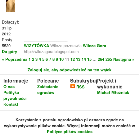
Dołączył:
31 lip
2012
Posty:
____________________
5530
WIZYTÓWKA
Wilcza pozdrawia
Wilcza Gora
Do góry
http://wilczagora.blogspot.com
« Poprzednia
1
2
3
4
5
6
7
8
9
10
11
12
13
14
15
...
264
265
Następna »
Zaloguj się, aby odpowiedzieć na ten wątek
Informacje
Polecane
Subskrybuj
Projekt i
wykonanie
O nas
Zakładanie
RSS
Polityka
ogrodów
Michał Młoźniak
prywatności
Kontakt
Korzystanie z portalu ogrodowisko.pl oznacza zgodę na
wykorzystywanie plików cookie. Więcej informacji można znaleźć w
Polityce plików cookies