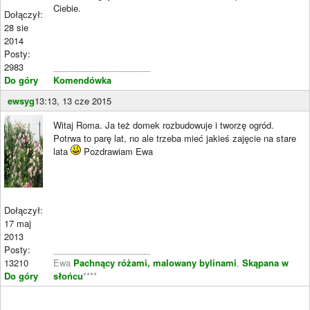
Ciebie.
Dołączył:
28 sie
2014
Posty:
2983
____________________
Do góry
Komendówka
ewsyg
13:13, 13 cze 2015
Witaj Roma. Ja też domek rozbudowuje i tworzę ogród.
Potrwa to parę lat, no ale trzeba mieć jakieś zajęcie na stare
lata
Pozdrawiam Ewa
Dołączył:
17 maj
2013
Posty:
____________________
13210
Ewa
Pachnący różami, malowany bylinami
,
Skąpana w
Do góry
słońcu
****