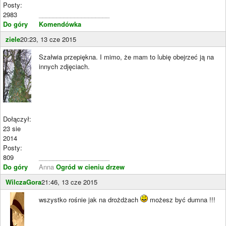
Posty:
2983
____________________
Do góry
Komendówka
ziele
20:23, 13 cze 2015
Szałwia przepiękna. I mimo, że mam to lubię obejrzeć ją na
innych zdjęciach.
Dołączył:
23 sie
2014
Posty:
809
____________________
Do góry
Anna
Ogród w cieniu drzew
WilczaGora
21:46, 13 cze 2015
wszystko rośnie jak na drożdżach
możesz być dumna !!!