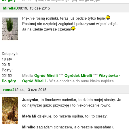
MirellaB
08:19, 13 cze 2015
Pięknie rosną roślinki, teraz już będzie tylko lepiej
Postaraj się częściej zaglądać i pokazywać więcej zdjęć.
Ja na Ciebie zawsze czekam
Dołączył:
18 sty
2015
Posty:
____________________
22152
Mirella
Ogród Mirelli
***
Ogródek Mirelli
***
Wizytówka -
Do góry
Ogród Mirelli
- Wizje chodźcie do mnie blisko najbliżej ...
roma2
12:44, 13 cze 2015
Justynko
, to firankowe cudeńko, to dzieło mojej siostry. Ja
co najwyżej guzik przyszyję i to niekoniecznie równo.
Mała Mi
dziękuję, bo mizeria ogólna, to i to cieszy.
Mirelko
zaglądam cichaczem, a o reszcie napisałam u