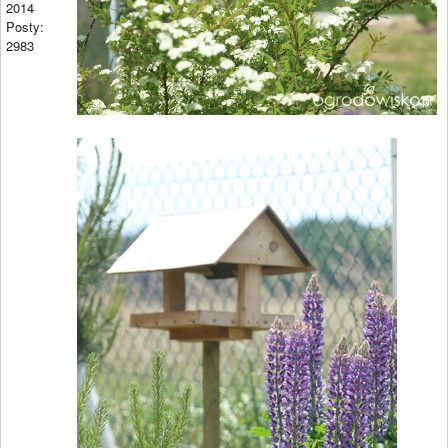
2014
Posty:
2983