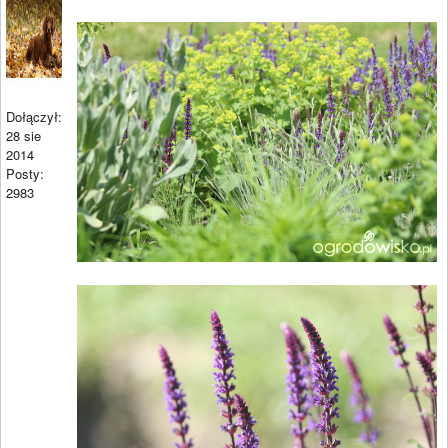
Dołączył:
28 sie
2014
Posty:
2983