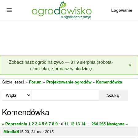
Logowanie
Zobacz nasz ogród na żywo — 8 i 9 sierpnia (sobota-
×
niedziela), kiermasz w niedzielę
Gdzie jesteś »
Forum
»
Projektowanie ogrodów
»
Komendówka
Szukaj
Komendówka
« Poprzednia
1
2
3
4
5
6
7
8
9
10
11
12
13
14
...
264
265
Następna »
MirellaB
15:23, 31 mar 2015