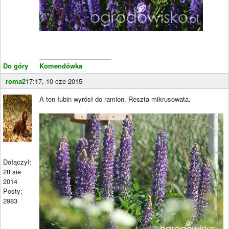
____________________
Do góry
Komendówka
roma2
17:17, 10 cze 2015
A ten łubin wyrósł do ramion. Reszta mikrusowata.
Dołączył:
28 sie
2014
Posty:
2983