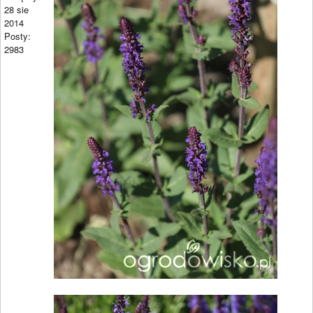
28 sie
2014
Posty:
2983