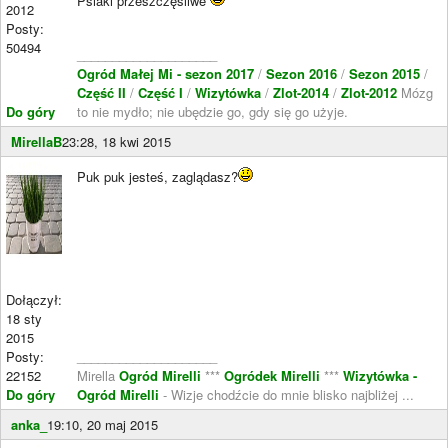
Psiaki przeszczęśliwe
2012
Posty:
50494
____________________
Ogród Małej Mi - sezon 2017
/
Sezon 2016
/
Sezon 2015
/
Część II
/
Część I
/
Wizytówka
/
Zlot-2014
/
Zlot-2012
Mózg
Do góry
to nie mydło; nie ubędzie go, gdy się go użyje.
MirellaB
23:28, 18 kwi 2015
Puk puk jesteś, zaglądasz?
Dołączył:
18 sty
2015
Posty:
____________________
22152
Mirella
Ogród Mirelli
***
Ogródek Mirelli
***
Wizytówka -
Do góry
Ogród Mirelli
- Wizje chodźcie do mnie blisko najbliżej ...
anka_
19:10, 20 maj 2015