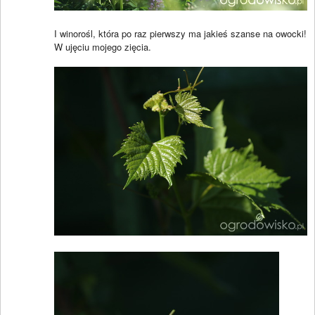
I winorośl, która po raz pierwszy ma jakieś szanse na owocki!
W ujęciu mojego zięcia.