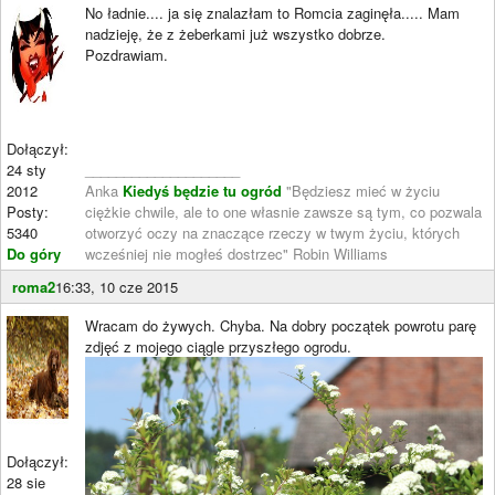
No ładnie.... ja się znalazłam to Romcia zaginęła..... Mam
nadzieję, że z żeberkami już wszystko dobrze.
Pozdrawiam.
Dołączył:
24 sty
____________________
2012
Anka
Kiedyś będzie tu ogród
"Będziesz mieć w życiu
Posty:
ciężkie chwile, ale to one własnie zawsze są tym, co pozwala
5340
otworzyć oczy na znaczące rzeczy w twym życiu, których
Do góry
wcześniej nie mogłeś dostrzec" Robin Williams
roma2
16:33, 10 cze 2015
Wracam do żywych. Chyba. Na dobry początek powrotu parę
zdjęć z mojego ciągle przyszłego ogrodu.
Dołączył:
28 sie