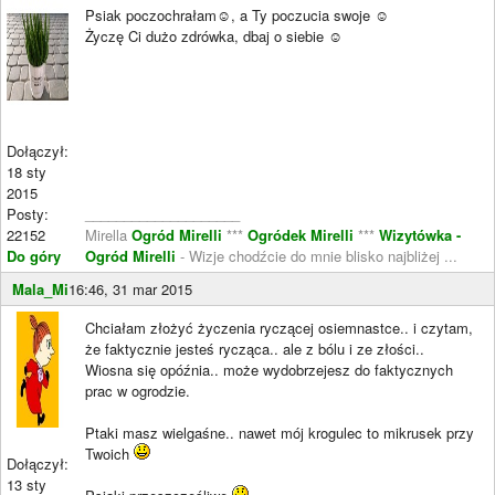
Psiak poczochrałam☺, a Ty poczucia swoje ☺
Życzę Ci dużo zdrówka, dbaj o siebie ☺
Dołączył:
18 sty
2015
Posty:
____________________
22152
Mirella
Ogród Mirelli
***
Ogródek Mirelli
***
Wizytówka -
Do góry
Ogród Mirelli
- Wizje chodźcie do mnie blisko najbliżej ...
Mala_Mi
16:46, 31 mar 2015
Chciałam złożyć życzenia ryczącej osiemnastce.. i czytam,
że faktycznie jesteś rycząca.. ale z bólu i ze złości..
Wiosna się opóźnia.. może wydobrzejesz do faktycznych
prac w ogrodzie.
Ptaki masz wielgaśne.. nawet mój krogulec to mikrusek przy
Twoich
Dołączył:
13 sty