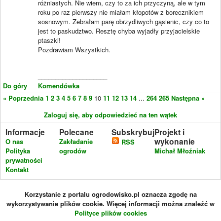
różniastych. Nie wiem, czy to za ich przyczyną, ale w tym
roku po raz pierwszy nie miałam kłopotów z borecznikiem
sosnowym. Zebrałam parę obrzydliwych gąsienic, czy co to
jest to paskudztwo. Resztę chyba wyjadły przyjacielskie
ptaszki!
Pozdrawiam Wszystkich.
____________________
Do góry
Komendówka
« Poprzednia
1
2
3
4
5
6
7
8
9
10
11
12
13
14
...
264
265
Następna »
Zaloguj się, aby odpowiedzieć na ten wątek
Informacje
Polecane
Subskrybuj
Projekt i
wykonanie
O nas
Zakładanie
RSS
Polityka
ogrodów
Michał Młoźniak
prywatności
Kontakt
Korzystanie z portalu ogrodowisko.pl oznacza zgodę na
wykorzystywanie plików cookie. Więcej informacji można znaleźć w
Polityce plików cookies