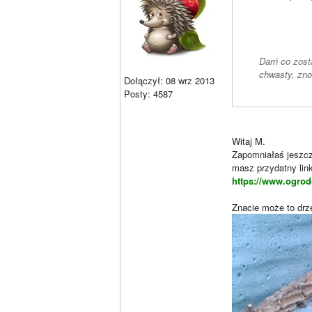
Darń co zost
chwasty, zno
Dołączył: 08 wrz 2013
Posty: 4587
Witaj M.
Zapomniałaś jeszcz
masz przydatny link
https://www.ogrod
Znacie może to drz