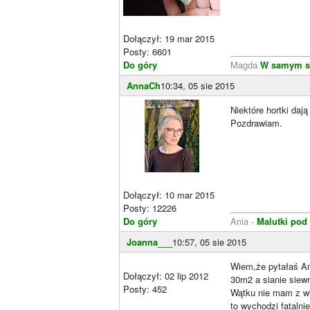
Dołączył: 19 mar 2015
Posty: 6601
________________
Do góry
Magda
W samym s
AnnaCh
10:34, 05 sie 2015
Niektóre hortki da
Pozdrawiam.
Dołączył: 10 mar 2015
Posty: 12226
________________
Do góry
Ania -
Malutki pod
Joanna___
10:57, 05 sie 2015
Wiem,że pytałaś An
Dołączył: 02 lip 2012
30m2 a sianie siew
Posty: 452
Wątku nie mam z wi
to wychodzi fatalni