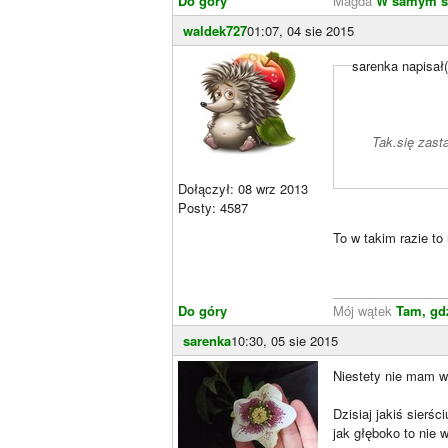
Do góry
Magda
W samym s
waldek727
01:07, 04 sie 2015
sarenka napisał(
Tak.się zast
Dołączył: 08 wrz 2013
Posty: 4587
To w takim razie to
________________
Do góry
Mój wątek
Tam, gd
sarenka
10:30, 05 sie 2015
Niestety nie mam w
Dzisiaj jakiś sierś
jak głęboko to nie