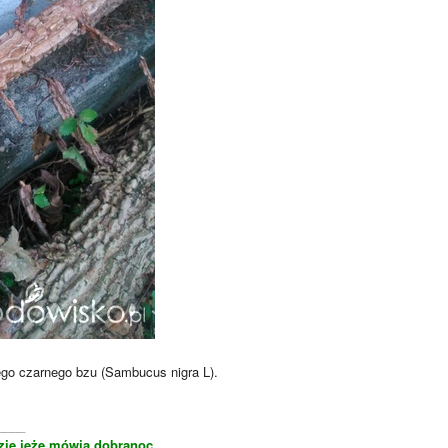
iego czarnego bzu (Sambucus nigra L).
____
zie jeże mówią dobranoc