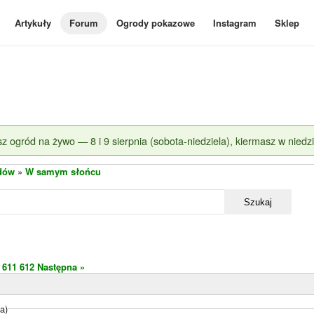
Artykuły
Forum
Ogrody pokazowe
Instagram
Sklep
z ogród na żywo — 8 i 9 sierpnia (sobota-niedziela), kiermasz w niedzi
dów
»
W samym słońcu
Szukaj
611
612
Następna »
a)