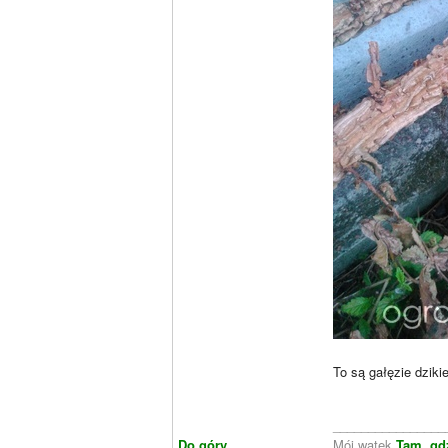
To są gałęzie dzik
________________
Do góry
Mój wątek
Tam, gd