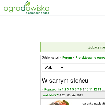
Zobacz nas
Gdzie jesteś »
Forum
»
Projektowanie ogro
W samym słońcu
« Poprzednia
1
2
3
4
5
6
7
8
9
10
11
12
13
...
waldek727
14:26, 03 sie 2015
sarenka napisał(