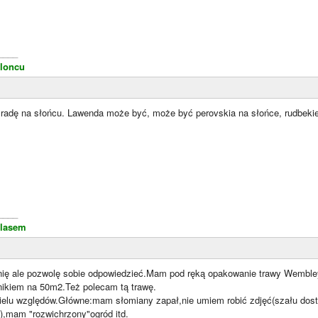
____
loncu
ją radę na słońcu. Lawenda może być, może być perovskia na słońce, rudbekie
____
 lasem
ię ale pozwolę sobie odpowiedzieć.Mam pod ręką opakowanie trawy Wembley.
nikiem na 50m2.Też polecam tą trawę.
elu względów.Główne:mam słomiany zapał,nie umiem robić zdjęć(szału dostaję
e),mam "rozwichrzony"ogród itd.