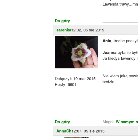
Lawenda,trawy...mm
Do góry
________________
sarenka
12:02, 05 sie 2015
Ania
, troche poczy
Joanna
-pytanie by
Ja kiedys lawendy n
Nie wiem jaką powi
Dołączył: 19 mar 2015
będzie.
Posty: 6601
________________
Do góry
Magda
W samym s
AnnaCh
12:07, 05 sie 2015