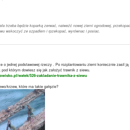
ała trzeba będzie koparką zerwać, naiweźć nowej ziemi ogrodowej, przekopa
wu wskoczyć ze szpadlem i rpzekopać, wyrównac i posiac.
e o jednej podstawowej rzeczy . Po rozplantowaniu ziemi koniecznie zasil j
 pod którym dowiesz się jak założyć trawnik z siewu.
owisko.pl/watek/526-zakladanie-trawnika-z-siewu
ewo/krzew, które ma takie gałęzie?