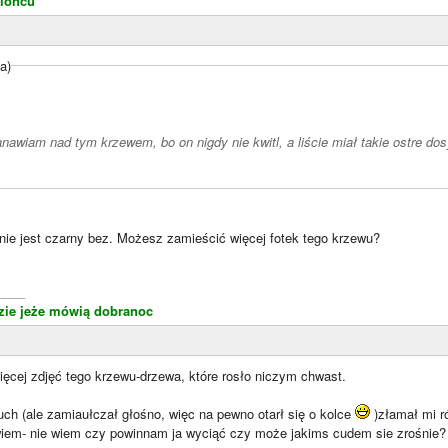
loncu
a)
anawiam nad tym krzewem, bo on nigdy nie kwitl, a liście miał takie ostre do
 nie jest czarny bez. Możesz zamieścić więcej fotek tego krzewu?
____
zie jeże mówią dobranoc
ięcej zdjęć tego krzewu-drzewa, które rosło niczym chwast.
ciuch (ale zamiaułczał głośno, więc na pewno otarł się o kolce
)złamał mi ró
 wiem- nie wiem czy powinnam ja wyciąć czy może jakims cudem sie zrośnie?