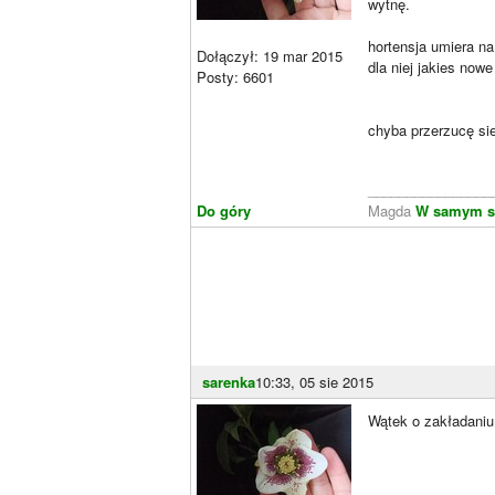
wytnę.
hortensja umiera n
Dołączył: 19 mar 2015
dla niej jakies nowe
Posty: 6601
chyba przerzucę sie
________________
Do góry
Magda
W samym s
sarenka
10:33, 05 sie 2015
Wątek o zakładaniu