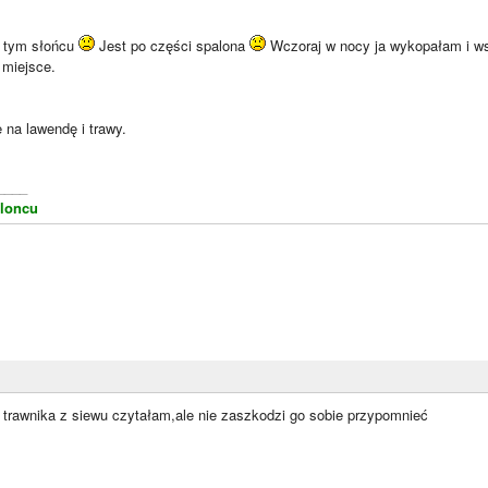
a tym słońcu
Jest po części spalona
Wczoraj w nocy ja wykopałam i ws
 miejsce.
 na lawendę i trawy.
____
loncu
 trawnika z siewu czytałam,ale nie zaszkodzi go sobie przypomnieć