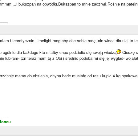
mmm....i bukszpan na obwódki.Bukszpan to mnie zadziwił.Rośnie na patelni
____
tałam i teoretycznie Limelight mogłaby dac sobie radę, ale widac dla niej to 
ło ogólnie dla każdego kto miałby chęc podzielić się swoją wiedzą
Cieszę s
ie lubiłam- tzn teraz mam tą z Obi i średnio podoba mi się jej wyglad- wolał
erzchnię mamy do obsiania, chyba bede musiała od razu kupic 4 kg opakowani
____
loncu