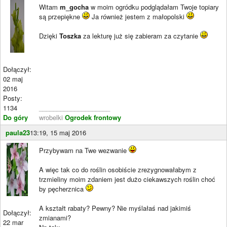
Witam
m_gocha
w moim ogródku podglądałam Twoje topiary
są przepiękne
Ja również jestem z małopolski
Dzięki
Toszka
za lekturę już się zabieram za czytanie
Dołączył:
02 maj
2016
Posty:
1134
____________________
Do góry
wrobelki
Ogrodek frontowy
paula23
13:19, 15 maj 2016
Przybywam na Twe wezwanie
A więc tak co do roślin osobiście zrezygnowałabym z
trzmieliny moim zdaniem jest dużo ciekawszych roślin choć
by pęcherznica
A kształt rabaty? Pewny? Nie myślałaś nad jakimiś
Dołączył:
zmianami?
22 mar