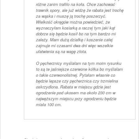
różne zanim trafiło na koła. Chce zachować
trawnik spory, ale już widzę że rabata jest trochę
za wąska i muszę ją trochę poszerzyć.
Wielkość okręgów można powiedzieć, że
wyznaczyłam kosiarką a raczej tym jaki kąt
dobrze się będzie kosił bo na tym bardzo mi
zależy. Mam dużą działkę i koszenie całej
zajmuje mi czasami dwa dni więc wszelkie
ułatwienia są na wagę złota.
O pęcherznicy myślałam na tym moim rysunku
to są te jaśniejsze czerwone kółka bo myślałam
o takie czerwonolistnej. Pytałam własnie co
będzie lepsze czy pęcherznica czy trzmielina
oskrzydlona. Rabata w miejscu gdzie jest
ogrodzenie pod ukosem ma około 230 cm w
najwęższym miejscu przy ogrodzeniu będzie
miała 100 cm.