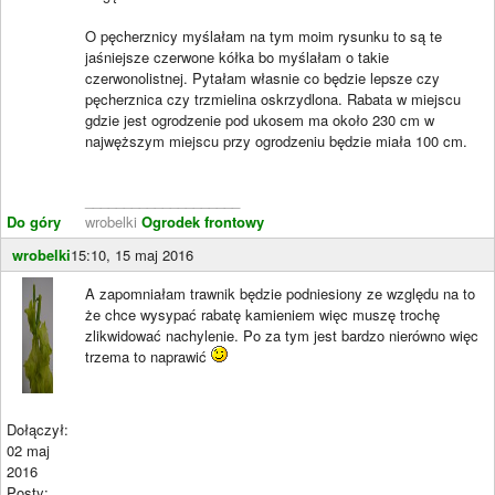
O pęcherznicy myślałam na tym moim rysunku to są te
jaśniejsze czerwone kółka bo myślałam o takie
czerwonolistnej. Pytałam własnie co będzie lepsze czy
pęcherznica czy trzmielina oskrzydlona. Rabata w miejscu
gdzie jest ogrodzenie pod ukosem ma około 230 cm w
najwęższym miejscu przy ogrodzeniu będzie miała 100 cm.
____________________
Do góry
wrobelki
Ogrodek frontowy
wrobelki
15:10, 15 maj 2016
A zapomniałam trawnik będzie podniesiony ze względu na to
że chce wysypać rabatę kamieniem więc muszę trochę
zlikwidować nachylenie. Po za tym jest bardzo nierówno więc
trzema to naprawić
Dołączył:
02 maj
2016
Posty: