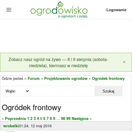
Logowanie
Zobacz nasz ogród na żywo — 8 i 9 sierpnia (sobota-
×
niedziela), kiermasz w niedzielę
Gdzie jesteś »
Forum
»
Projektowanie ogrodów
»
Ogródek frontowy
Szukaj
Ogródek frontowy
« Poprzednia
1
2
3
4
5
6
7
8
9
...
98
99
Następna »
wrobelki
01:24, 12 maj 2016