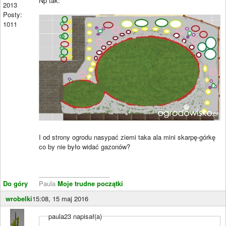
Np tak:
2013
Posty:
1011
I od strony ogrodu nasypać ziemi taka ala mini skarpę-górkę
co by nie było widać gazonów?
____________________
Do góry
Paula
Moje trudne początki
wrobelki
15:08, 15 maj 2016
paula23 napisał(a)