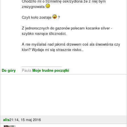
Chodziło mi o trzmielinę oskrzydlona że z niej bym
zrezygnowała
Czyli koło zostaje
?
Z jednorocznych do gazonów polecam kocanke silver -
szybko rosnące śliczności.
A nie myślałaś nad jakimś drzewem coś ala śiwowiśnia czy
klon? Wydaje mi się strasznie nisko..
____________________
Do góry
Paula
Moje trudne początki
alis
21:14, 15 maj 2016