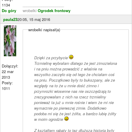
1134
____________________
Do góry
wrobelki
Ogrodek frontowy
paula23
20:05, 15 maj 2016
wrobelki napisał(a)
Dzięki za przybycie
Trzmielinę wybrałam dlatego że jest zimozielona
Dołączył:
i na pniu można prowadzić z właśnie na
22 mar
wszystko zaczęło się od tego że chciałam coś
2013
na pniu. Początkowo były to bukszpany, ale ze
Posty:
względy na to że u mnie dość zimno i
1011
przymrozki wiosenne nas nie oszczędzają to
zrezygnowałam z nich na rzecz trzmieliny
ponieważ ta już u mnie rośnie i wiem że mi nie
wymarznie po pierwszej zimie. Dodatkowo
podoba mi się że jest żółta, a bardzo lubię żółty
w moim ogrodzie
Z kształtem rabaty to tez dłuższa historia były