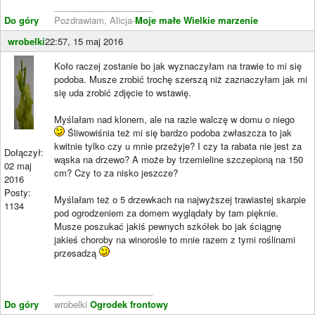
____________________
Do góry
Pozdrawiam, Alicja-
Moje małe Wielkie marzenie
wrobelki
22:57, 15 maj 2016
Koło raczej zostanie bo jak wyznaczyłam na trawie to mi się
podoba. Musze zrobić trochę szerszą niż zaznaczyłam jak mi
się uda zrobić zdjęcie to wstawię.
Myślałam nad klonem, ale na razie walczę w domu o niego
Śliwowiśnia też mi się bardzo podoba zwłaszcza to jak
kwitnie tylko czy u mnie przeżyje? I czy ta rabata nie jest za
Dołączył:
wąska na drzewo? A może by trzemieline szczepioną na 150
02 maj
cm? Czy to za nisko jeszcze?
2016
Posty:
Myślałam też o 5 drzewkach na najwyższej trawiastej skarpie
1134
pod ogrodzeniem za domem wyglądały by tam pięknie.
Musze poszukać jakiś pewnych szkółek bo jak ściągnę
jakieś choroby na winorośle to mnie razem z tymi roślinami
przesadzą
____________________
Do góry
wrobelki
Ogrodek frontowy