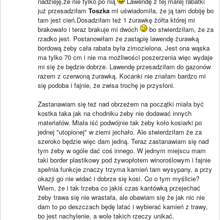
nadzieję,że nie tylko po nią
Lawendę z tej małej rabatki
już przesadziłam
Toszka
mi uświadomiła, że ją tam dobiję bo
tam jest cień.Dosadziłam też 1 żurawkę żółta której mi
brakowało i teraz brakuje mi dwóch
bo stwierdziłam, że za
rzadko jest. Postanowiłam że zastąpię lawendę żurawką
bordową żeby cała rabata była zimozielona. Jest ona wąska
ma tylko 70 cm i nie ma możliwości poszerzenia więc wydaje
mi się że będzie dobrze. Lawendę przesadziłam do gazonów
razem z czerwoną żurawką. Kocanki nie znałam bardzo mi
się podoba i fajnie, że zwisa trochę je przysłoni.
Zastanawiam się też nad obrzeżem na początki miała być
kostka taka jak na chodniku żeby nie dodawać innych
materiałów. Miała iść podwójnie tak żeby koło kosiarki po
jednej "utopionej" w ziemi jechało. Ale stwierdziłam że za
szeroko będzie więc dam jedną. Teraz zastanawiam się nad
tym żeby w ogóle dać coś innego. W jednym miejscu mam
taki border plastikowy pod żywopłotem winoroślowym i fajnie
spełnia funkcje znaczy trzyma kamień tam wysypany, a przy
okazji go nie widać i dobrze się kosi. Co o tym myślicie?
Wiem, że i tak trzeba co jakiś czas kantówką przejechać
żeby trawa się nie wrastała, ale obawiam się że jak nic nie
dam to po deszczach będę latać i wybierać kamień z trawy,
bo jest nachylenie, a wole takich rzeczy unikać.