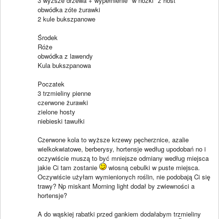
3 wyższe drzewa + wypełnienie "w nóżki" z host
obwódka zóte żurawki
2 kule bukszpanowe
Środek
Róże
obwódka z lawendy
Kula bukszpanowa
Poczatek
3 trzmieliny pienne
czerwone żurawki
zielone hosty
niebieski tawułki
Czerwone kola to wyższe krzewy pęcherznice, azalie
wielkokwiatowe, berberysy, hortensje według upodobań no i
oczywiście muszą to być mniejsze odmiany według miejsca
jakie Ci tam zostanie
wiosną cebulki w puste miejsca.
Oczywiście użyłam wymienionych roślin, nie podobają Ci się
trawy? Np miskant Morning light dodał by zwiewności a
hortensje?
A do wąskiej rabatki przed gankiem dodałabym trzmieliny