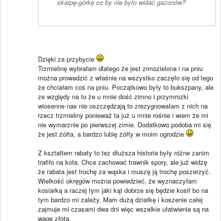
skarpę-górkę co by nie było widać gazonów?
Dzięki za przybycie
Trzmielinę wybrałam dlatego że jest zimozielona i na pniu
można prowadzić z właśnie na wszystko zaczęło się od tego
że chciałam coś na pniu. Początkowo były to bukszpany, ale
ze względy na to że u mnie dość zimno i przymrozki
wiosenne nas nie oszczędzają to zrezygnowałam z nich na
rzecz trzmieliny ponieważ ta już u mnie rośnie i wiem że mi
nie wymarznie po pierwszej zimie. Dodatkowo podoba mi się
że jest żółta, a bardzo lubię żółty w moim ogrodzie
Z kształtem rabaty to tez dłuższa historia były różne zanim
trafiło na koła. Chce zachować trawnik spory, ale już widzę
że rabata jest trochę za wąska i muszę ją trochę poszerzyć.
Wielkość okręgów można powiedzieć, że wyznaczyłam
kosiarką a raczej tym jaki kąt dobrze się będzie kosił bo na
tym bardzo mi zależy. Mam dużą działkę i koszenie całej
zajmuje mi czasami dwa dni więc wszelkie ułatwienia są na
wagę złota.