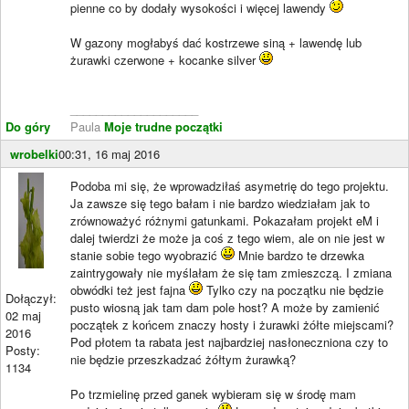
pienne co by dodały wysokości i więcej lawendy
W gazony mogłabyś dać kostrzewe siną + lawendę lub
żurawki czerwone + kocanke silver
____________________
Do góry
Paula
Moje trudne początki
wrobelki
00:31, 16 maj 2016
Podoba mi się, że wprowadziłaś asymetrię do tego projektu.
Ja zawsze się tego bałam i nie bardzo wiedziałam jak to
zrównoważyć różnymi gatunkami. Pokazałam projekt eM i
dalej twierdzi że może ja coś z tego wiem, ale on nie jest w
stanie sobie tego wyobrazić
Mnie bardzo te drzewka
zaintrygowały nie myślałam że się tam zmieszczą. I zmiana
obwódki też jest fajna
Tylko czy na początku nie będzie
Dołączył:
pusto wiosną jak tam dam pole host? A może by zamienić
02 maj
początek z końcem znaczy hosty i żurawki żółte miejscami?
2016
Pod płotem ta rabata jest najbardziej nasłoneczniona czy to
Posty:
nie będzie przeszkadzać żółtym żurawką?
1134
Po trzmielinę przed ganek wybieram się w środę mam