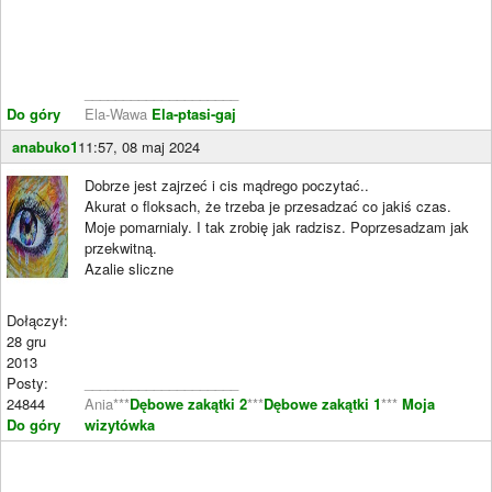
____________________
Do góry
Ela-Wawa
Ela-ptasi-gaj
anabuko1
11:57, 08 maj 2024
Dobrze jest zajrzeć i cis mądrego poczytać..
Akurat o floksach, że trzeba je przesadzać co jakiś czas.
Moje pomarnialy. I tak zrobię jak radzisz. Poprzesadzam jak
przekwitną.
Azalie sliczne
Dołączył:
28 gru
2013
Posty:
____________________
24844
Ania***
Dębowe zakątki 2
***
Dębowe zakątki 1
***
Moja
Do góry
wizytówka