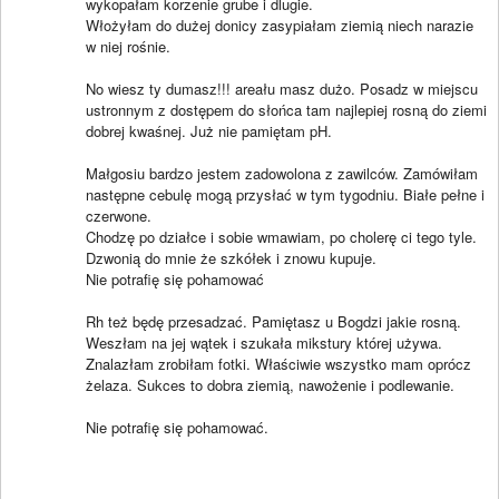
wykopałam korzenie grube i dlugie.
Włożyłam do dużej donicy zasypiałam ziemią niech narazie
w niej rośnie.
No wiesz ty dumasz!!! areału masz dużo. Posadz w miejscu
ustronnym z dostępem do słońca tam najlepiej rosną do ziemi
dobrej kwaśnej. Już nie pamiętam pH.
Małgosiu bardzo jestem zadowolona z zawilców. Zamówiłam
następne cebulę mogą przysłać w tym tygodniu. Białe pełne i
czerwone.
Chodzę po działce i sobie wmawiam, po cholerę ci tego tyle.
Dzwonią do mnie że szkółek i znowu kupuje.
Nie potrafię się pohamować
Rh też będę przesadzać. Pamiętasz u Bogdzi jakie rosną.
Weszłam na jej wątek i szukała mikstury której używa.
Znalazłam zrobiłam fotki. Właściwie wszystko mam oprócz
żelaza. Sukces to dobra ziemią, nawożenie i podlewanie.
Nie potrafię się pohamować.