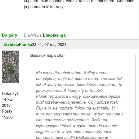
kupiłam takie chuchro, wraz z kalina Kilimandżaro. Watanabe
ja przerosła kilka razy.
____________________
Do góry
Ela-Wawa
Ela-ptasi-gaj
ElzbietaFranka
23:41, 07 maj 2024
Gosialuk napisał(a)
Elu wszystko obejrzałam. Kalinę masz
przepiękną, moje też dobrze rosną. Ten lilak też
już okazały krzaczek, jeśli dobrze pamiętam, to
go przycinasz. A kiedy się to to robi?
Dołączył:
Klonik też zwraca uwagę, ciekawe jakie będzie
14 kwi
miał przebarwienia jesienne. Oby dobrze rósł.
2016
Fajnie ci się rozrosły floksy na skalniaku. U
Posty:
mnie non stop zarastały trawą i w tym roku się z
15286
nimi ostatecznie pożegnałam. Rodki są
wymagające i jakoś w ogóle mnie do nich nie
ciągnie, za to w tym roku zauroczyły mnie
pomarańczowe azalie wielkokwiatowe w