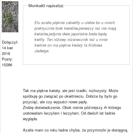
Monika83 napisał(a)
Elu azalie pięknie zakwitły u ciebie bo u moich
praktycznie brak kwiatów,pierwszy raz nie mają
kwiatów,jedynie dwie japońskie białe będą
kwitły. Ten różowy różanecznik też u mnie
Dołączył:
kwitnie on ma piękne kwiaty ta Królowa
14 kwi
Jadwiga.
2016
Posty:
15286
Tak ma piękne kwiaty, ale jest rzadki, rozlozysty. Może
spróbuję go związać po okwitnieciu. Dobrze by było go
przyciąć, ale czy wypuści nowe pędy.
Zrobię doświadczenie. Obok rośnie późniejszy rh którego
uratowałam leczyłam i leczyłam. Od dwóch lat ładnie
wygląda.
Azalie mam co roku ładne chyba, że przymrozki je dosięgną.