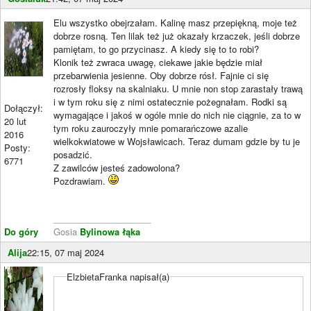
Elu wszystko obejrzałam. Kalinę masz przepiękną, moje też
dobrze rosną. Ten lilak też już okazały krzaczek, jeśli dobrze
pamiętam, to go przycinasz. A kiedy się to to robi?
Klonik też zwraca uwagę, ciekawe jakie będzie miał
przebarwienia jesienne. Oby dobrze rósł. Fajnie ci się
rozrosły floksy na skalniaku. U mnie non stop zarastały trawą
i w tym roku się z nimi ostatecznie pożegnałam. Rodki są
Dołączył:
wymagające i jakoś w ogóle mnie do nich nie ciągnie, za to w
20 lut
tym roku zauroczyły mnie pomarańczowe azalie
2016
wielkokwiatowe w Wojsławicach. Teraz dumam gdzie by tu je
Posty:
posadzić.
6771
Z zawilców jesteś zadowolona?
Pozdrawiam.
____________________
Do góry
Gosia
Bylinowa łąka
Alija
22:15, 07 maj 2024
ElzbietaFranka napisał(a)