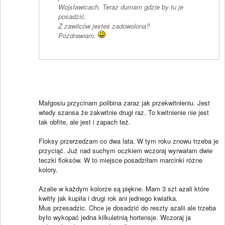
Wojsławicach. Teraz dumam gdzie by tu je
posadzić.
Z zawilców jesteś zadowolona?
Pozdrawiam.
Małgosiu przycinam polibina zaraz jak przekwitnieniu. Jest
wtedy szansa że zakwitnie drugi raz. To kwitnienie nie jest
tak obfite, ale jest i zapach też.
Floksy przerzedzam co dwa lata. W tym roku znowu trzeba je
przyciąć. Już nad suchym oczkiem wczoraj wyrwałam dwie
teczki floksów. W to miejsce posadziłam marcinki różne
kolory.
Azalie w każdym kolorze są piękne. Mam 3 szt azali które
kwitły jak kupiła i drugi rok ani jednego kwiatka.
Mus przesadzic. Chce je dosadzić do reszty azalii ale trzeba
było wykopać jedna kilkuletnią hortensje. Wczoraj ja