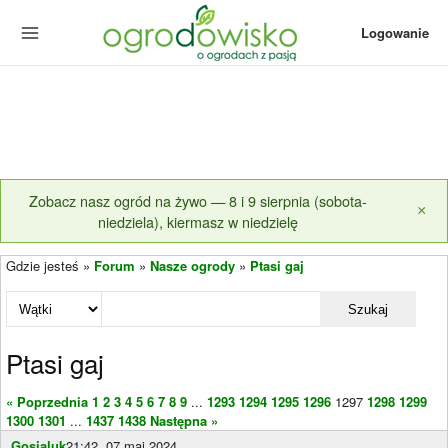
Logowanie
Zobacz nasz ogród na żywo — 8 i 9 sierpnia (sobota-
×
niedziela), kiermasz w niedzielę
Gdzie jesteś »
Forum
»
Nasze ogrody
»
Ptasi gaj
Szukaj
Ptasi gaj
« Poprzednia
1
2
3
4
5
6
7
8
9
...
1293
1294
1295
1296
1297
1298
1299
1300
1301
...
1437
1438
Następna »
Gosialuk
21:42, 07 maj 2024