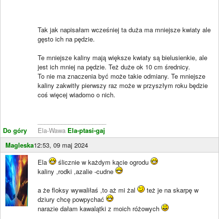
Tak jak napisałam wcześniej ta duża ma mniejsze kwiaty ale
gęsto ich na pędzie.
Te mniejsze kaliny mają większe kwiaty są bielusienkie, ale
jest ich mniej na pędzie. Też duże ok 10 cm średnicy.
To nie ma znaczenia być może takie odmiany. Te mniejsze
kaliny zakwitły pierwszy raz może w przyszłym roku będzie
coś więcej wiadomo o nich.
____________________
Do góry
Ela-Wawa
Ela-ptasi-gaj
Magleska
12:53, 09 maj 2024
Ela
ślicznie w każdym kącie ogrodu
kaliny ,rodki ,azalie -cudne
a że floksy wywaliłaś ,to aż mi żal
też je na skarpę w
dziury chcę powpychać
narazie dałam kawalątki z moich różowych