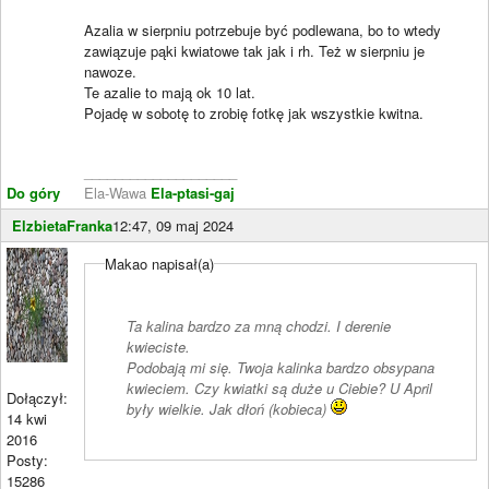
Azalia w sierpniu potrzebuje być podlewana, bo to wtedy
zawiązuje pąki kwiatowe tak jak i rh. Też w sierpniu je
nawoze.
Te azalie to mają ok 10 lat.
Pojadę w sobotę to zrobię fotkę jak wszystkie kwitna.
____________________
Do góry
Ela-Wawa
Ela-ptasi-gaj
ElzbietaFranka
12:47, 09 maj 2024
Makao napisał(a)
Ta kalina bardzo za mną chodzi. I derenie
kwieciste.
Podobają mi się. Twoja kalinka bardzo obsypana
kwieciem. Czy kwiatki są duże u Ciebie? U April
Dołączył:
były wielkie. Jak dłoń (kobieca)
14 kwi
2016
Posty:
15286