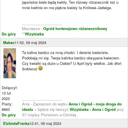
japońskie białe będą kwitły. Ten różowy różanecznik też u
mnie kwitnie on ma piękne kwiaty ta Królowa Jadwiga.
____________________
Mazowsze -
Ogród hortensjowo różanecznikowy
Do góry
**
Wizytówka
Makao
11:52, 09 maj 2024
Ta kalina bardzo za mną chodzi. I derenie kwieciste.
Podobają mi się. Twoja kalinka bardzo obsypana kwieciem.
Czy kwiatki są duże u Ciebie? U April były wielkie. Jak dłoń
(kobieca)
Dołączył:
13 lut
2023
____________________
Posty:
Ania - Zapraszam do wątku
Anna i Ogród - moja droga do
8663
ideału
+ będzie się tworzyć
Wizytówka - Anna i Ogród
przy
Do góry
S7 między Płońskiem a Ostródą
ElzbietaFranka
12:41, 09 maj 2024