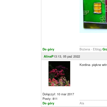
________________
Do góry
Bożena - Elbląg
Gr
AlinaP
13:13, 05 paź 2022
Kordina- piękne wit
Dołączył: 10 mar 2017
Posty: 811
________________
Do góry
Ala