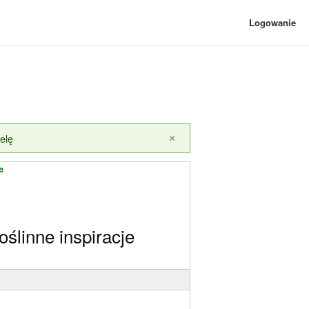
Logowanie
elę
×
e
oślinne inspiracje