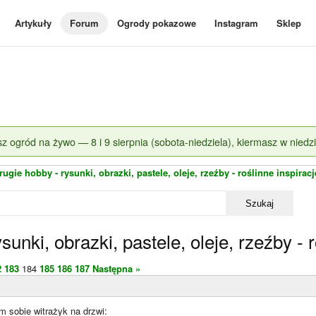
Artykuły
Forum
Ogrody pokazowe
Instagram
Sklep
z ogród na żywo — 8 i 9 sierpnia (sobota-niedziela), kiermasz w niedzi
ugie hobby - rysunki, obrazki, pastele, oleje, rzeźby - roślinne inspiracj
Szukaj
unki, obrazki, pastele, oleje, rzeźby - r
2
183
184
185
186
187
Następna »
 sobie witrażyk na drzwi: