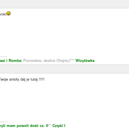
omki
____
asi i Romka
( Pomorskie, okolice Chojnic)***
Wizytówka
oje anioły daj je tutaj !!!!!
____
zyli mam powoli dość cz. II
**
Część I