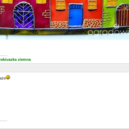
____
zebiuszka ziemna
raże
____