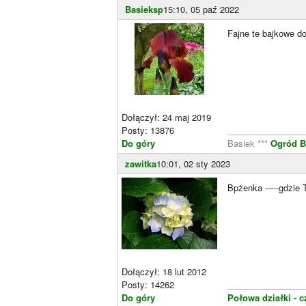
Basieksp
15:10, 05 paź 2022
Fajne te bajkowe d
Dołączył: 24 maj 2019
Posty: 13876
________________
Do góry
Basiek ***
Ogród B
zawitka
10:01, 02 sty 2023
Bpżenka -----gdzie Tw
Dołączył: 18 lut 2012
Posty: 14262
________________
Do góry
Połowa działki - c