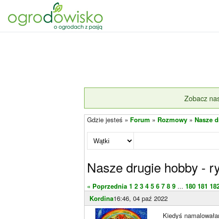
Zobacz nas
Gdzie jesteś »
Forum
»
Rozmowy
»
Nasze dr
Nasze drugie hobby - rys
« Poprzednia
1
2
3
4
5
6
7
8
9
...
180
181
18
Kordina
16:46, 04 paź 2022
Kiedyś namalowałam