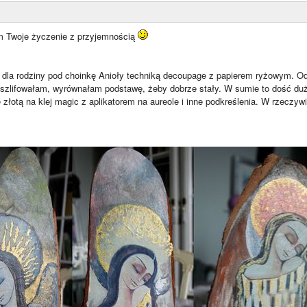
m Twoje życzenie z przyjemnością
 dla rodziny pod choinkę Anioły techniką decoupage z papierem ryżowym. O
 szlifowałam, wyrównałam podstawę, żeby dobrze stały. W sumie to dość du
 złotą na klej magic z aplikatorem na aureole i inne podkreślenia. W rzeczywi