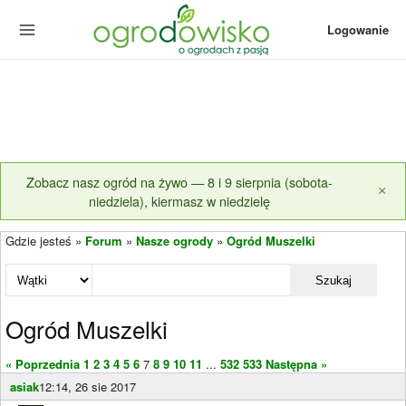
Logowanie
Zobacz nasz ogród na żywo — 8 i 9 sierpnia (sobota-
×
niedziela), kiermasz w niedzielę
Gdzie jesteś »
Forum
»
Nasze ogrody
»
Ogród Muszelki
Szukaj
Ogród Muszelki
« Poprzednia
1
2
3
4
5
6
7
8
9
10
11
...
532
533
Następna »
asiak
12:14, 26 sie 2017