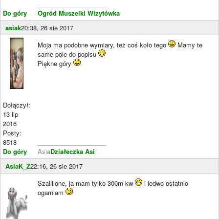
____________________
Do góry
Ogród Muszelki
Wizytówka
asiak
20:38, 26 sie 2017
Moja ma podobne wymiary, też coś koło tego
Mamy te
same pole do popisu
Piękne góry
Dołączył:
13 lip
2016
Posty:
8518
____________________
Do góry
Asia
Działeczka Asi
AsiaK_Z
22:16, 26 sie 2017
Szallllone, ja mam tylko 300m kw
i ledwo ostatnio
ogarniam