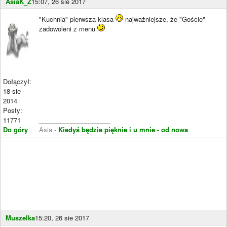
AsiaK_Z
15:07, 26 sie 2017
"Kuchnia" pierwsza klasa
najważniejsze, że "Goście"
zadowoleni z menu
Dołączył:
18 sie
2014
Posty:
11771
____________________
Do góry
Asia -
Kiedyś będzie pięknie i u mnie - od nowa
Muszelka
15:20, 26 sie 2017