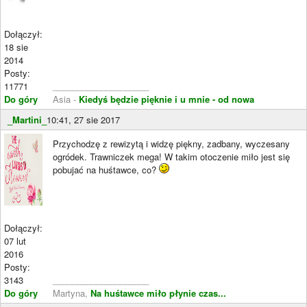
Dołączył:
18 sie
2014
Posty:
11771
____________________
Do góry
Asia -
Kiedyś będzie pięknie i u mnie - od nowa
_Martini_
10:41, 27 sie 2017
Przychodzę z rewizytą i widzę piękny, zadbany, wyczesany
ogródek. Trawniczek mega! W takim otoczenie miło jest się
pobujać na huśtawce, co?
Dołączył:
07 lut
2016
Posty:
3143
____________________
Do góry
Martyna,
Na huśtawce miło płynie czas...