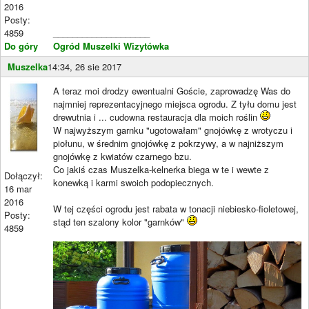
2016
Posty:
4859
____________________
Do góry
Ogród Muszelki
Wizytówka
Muszelka
14:34, 26 sie 2017
A teraz moi drodzy ewentualni Goście, zaprowadzę Was do
najmniej reprezentacyjnego miejsca ogrodu. Z tyłu domu jest
drewutnia i ... cudowna restauracja dla moich roślin
W najwyższym garnku "ugotowałam" gnojówkę z wrotyczu i
piołunu, w średnim gnojówkę z pokrzywy, a w najniższym
gnojówkę z kwiatów czarnego bzu.
Co jakiś czas Muszelka-kelnerka biega w te i wewte z
Dołączył:
konewką i karmi swoich podopiecznych.
16 mar
2016
W tej części ogrodu jest rabata w tonacji niebiesko-fioletowej,
Posty:
stąd ten szalony kolor "garnków"
4859