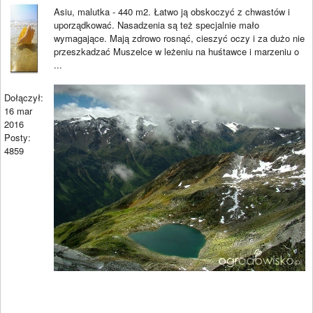
Asiu, malutka - 440 m2. Łatwo ją obskoczyć z chwastów i
uporządkować. Nasadzenia są też specjalnie mało
wymagające. Mają zdrowo rosnąć, cieszyć oczy i za dużo nie
przeszkadzać Muszelce w leżeniu na huśtawce i marzeniu o
...
Dołączył:
16 mar
2016
Posty:
4859