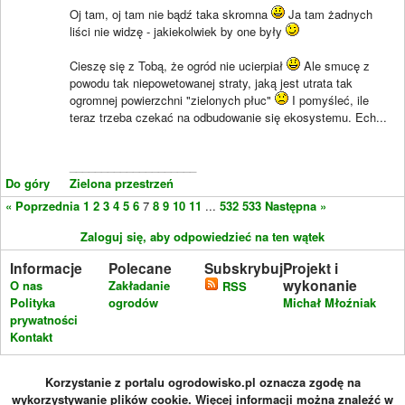
Oj tam, oj tam nie bądź taka skromna
Ja tam żadnych
liści nie widzę - jakiekolwiek by one były
Cieszę się z Tobą, że ogród nie ucierpiał
Ale smucę z
powodu tak niepowetowanej straty, jaką jest utrata tak
ogromnej powierzchni "zielonych płuc"
I pomyśleć, ile
teraz trzeba czekać na odbudowanie się ekosystemu. Ech...
____________________
Do góry
Zielona przestrzeń
« Poprzednia
1
2
3
4
5
6
7
8
9
10
11
...
532
533
Następna »
Zaloguj się, aby odpowiedzieć na ten wątek
Informacje
Polecane
Subskrybuj
Projekt i
wykonanie
O nas
Zakładanie
RSS
Polityka
ogrodów
Michał Młoźniak
prywatności
Kontakt
Korzystanie z portalu ogrodowisko.pl oznacza zgodę na
wykorzystywanie plików cookie. Więcej informacji można znaleźć w