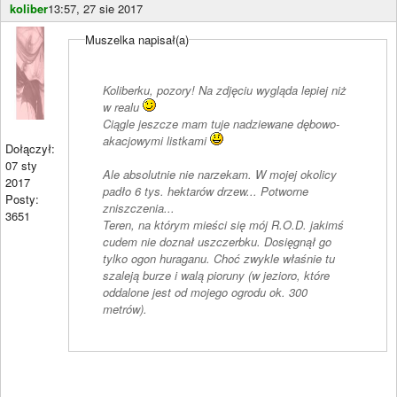
koliber
13:57, 27 sie 2017
Muszelka napisał(a)
Koliberku, pozory! Na zdjęciu wygląda lepiej niż
w realu
Ciągle jeszcze mam tuje nadziewane dębowo-
akacjowymi listkami
Dołączył:
07 sty
Ale absolutnie nie narzekam. W mojej okolicy
2017
padło 6 tys. hektarów drzew... Potworne
Posty:
zniszczenia...
3651
Teren, na którym mieści się mój R.O.D. jakimś
cudem nie doznał uszczerbku. Dosięgnął go
tylko ogon huraganu. Choć zwykle właśnie tu
szaleją burze i walą pioruny (w jezioro, które
oddalone jest od mojego ogrodu ok. 300
metrów).