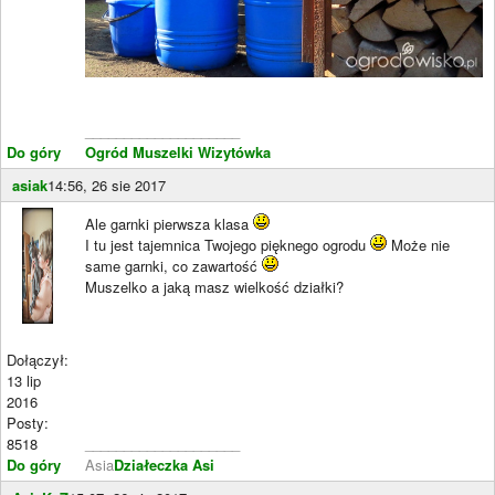
____________________
Do góry
Ogród Muszelki
Wizytówka
asiak
14:56, 26 sie 2017
Ale garnki pierwsza klasa
I tu jest tajemnica Twojego pięknego ogrodu
Może nie
same garnki, co zawartość
Muszelko a jaką masz wielkość działki?
Dołączył:
13 lip
2016
Posty:
8518
____________________
Do góry
Asia
Działeczka Asi