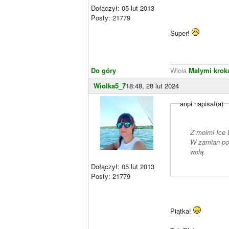
Dołączył: 05 lut 2013
Posty: 21779
Super!
________________
Do góry
Wiola
Malymi krok
Wiolka5_7
18:48, 28 lut 2024
anpi napisał(a)
Z moimi Ice 
W zamian posadzę chyba Carexy Elata Aurea. Tylko nie wiem cz
wolą.
Dołączył: 05 lut 2013
Posty: 21779
Piątka!