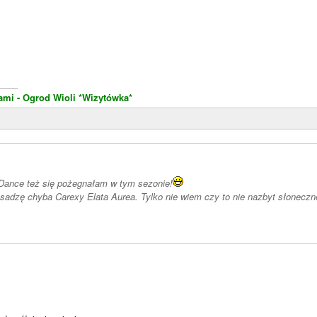
____
ami - Ogrod Wioli
*Wizytówka*
Dance też się pożegnałam w tym sezonie!
y to nie nazbyt słoneczne miejsce u mnie bo one raczej półcień