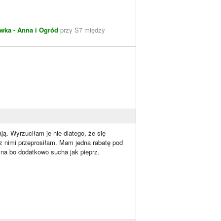
wka - Anna i Ogród
przy S7 między
ją. Wyrzuciłam je nie dlatego, że się
ę z nimi przeprosiłam. Mam jedna rabatę pod
zna bo dodatkowo sucha jak pieprz.