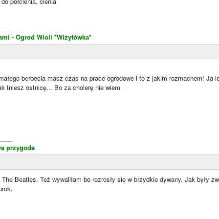
do półcienia, cienia
____
ami - Ogrod Wioli
*Wizytówka*
małego berbecia masz czas na prace ogrodowe i to z jakim rozmachem! Ja
ak tniesz ostnicę... Bo za cholerę nie wiem
____
a przygoda
ą The Beatles. Też wywaliłam bo rozrosły się w brzydkie dywany. Jak były zw
urok.