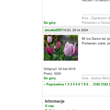
________________
Ania - Zapraszam 
Do góry
Płońskiem a Ostró
anuska2507
18:20, 29 lut 2024
Mi Ice Dance też j
Porównam sobie, ja
Dołączył: 02 kwi 2019
Posty: 3229
________________
Do góry
Ania - okolice Wro
« Poprzednia
1
2
3
4
5
6
7
8
9
...
2182
2183
Informacje
O nas