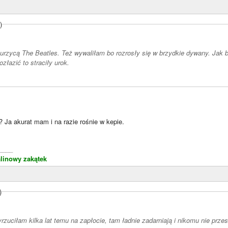
)
 turzycą The Beatles. Też wywaliłam bo rozrosły się w brzydkie dywany. Jak b
ozłazić to straciły urok.
i? Ja akurat mam i na razie rośnie w kepie.
____
linowy zakątek
)
rzuciłam kilka lat temu na zapłocie, tam ładnie zadarniają i nikomu nie przes