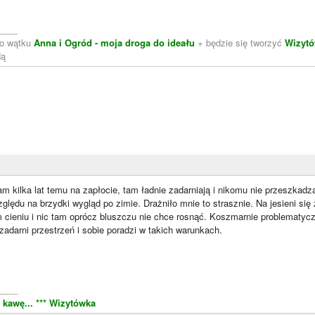
____
do wątku
Anna i Ogród - moja droga do ideału
+ będzie się tworzyć
Wizytó
dą
m kilka lat temu na zapłocie, tam ładnie zadarniają i nikomu nie przeszkadza
ględu na brzydki wygląd po zimie. Drażniło mnie to strasznie. Na jesieni si
 cieniu i nic tam oprócz bluszczu nie chce rosnąć. Koszmarnie problematyc
adarni przestrzeń i sobie poradzi w takich warunkach.
____
 kawę...
*** Wizytówka