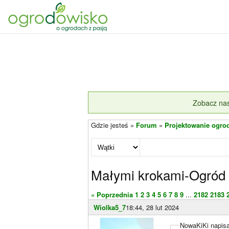
Zobacz nas
Gdzie jesteś »
Forum
»
Projektowanie ogro
Małymi krokami-Ogród 
« Poprzednia
1
2
3
4
5
6
7
8
9
...
2182
2183
Wiolka5_7
18:44, 28 lut 2024
NowaKiKi napisa