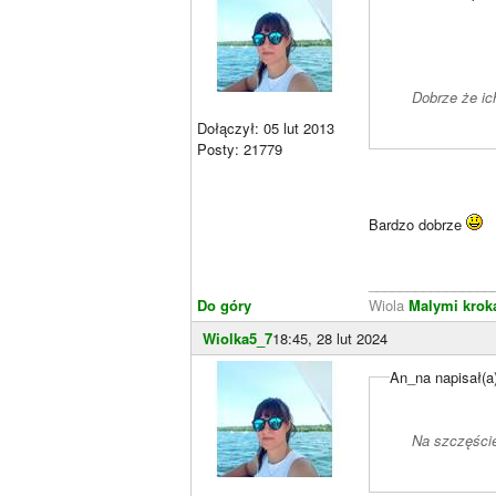
Dobrze że ic
Dołączył: 05 lut 2013
Posty: 21779
Bardzo dobrze
________________
Do góry
Wiola
Malymi krok
Wiolka5_7
18:45, 28 lut 2024
An_na napisał(a
Na szczęście