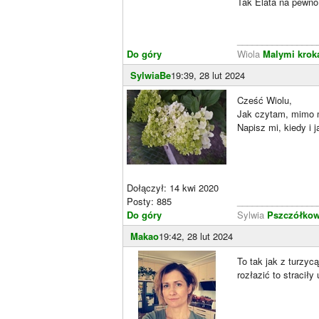
Tak Elata na pewno 
________________
Do góry
Wiola
Malymi krok
SylwiaBe
19:39, 28 lut 2024
Cześć Wiolu,
Jak czytam, mimo 
Napisz mi, kiedy i j
Dołączył: 14 kwi 2020
Posty: 885
________________
Do góry
Sylwia
Pszczółkow
Makao
19:42, 28 lut 2024
To tak jak z turzyc
rozłazić to straciły 