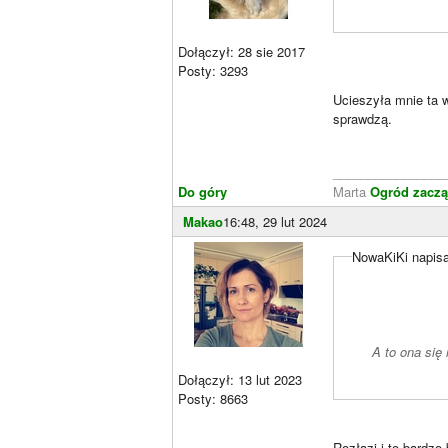
Dołączył: 28 sie 2017
Posty: 3293
Ucieszyła mnie ta 
sprawdzą.
________________
Do góry
Marta
Ogród zaczą
Makao
16:48, 29 lut 2024
NowaKiKi napisa
A to ona się 
Dołączył: 13 lut 2023
Posty: 8663
Rozłazi i to bardzo