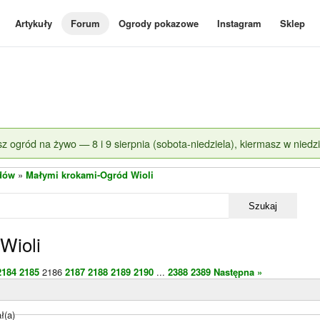
Artykuły
Forum
Ogrody pokazowe
Instagram
Sklep
z ogród na żywo — 8 i 9 sierpnia (sobota-niedziela), kiermasz w niedzi
dów
»
Małymi krokami-Ogród Wioli
Szukaj
Wioli
2184
2185
2186
2187
2188
2189
2190
...
2388
2389
Następna »
ł(a)