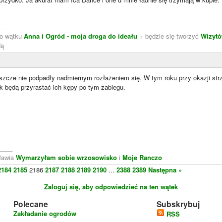
____
do wątku
Anna i Ogród - moja droga do ideału
+ będzie się tworzyć
Wizytó
dą
eszcze nie podpadły nadmiernym rozłażeniem się. W tym roku przy okazji st
k będą przyrastać ich kępy po tym zabiegu.
____
cławia
Wymarzyłam sobie wrzosowisko
i
Moje Ranczo
2184
2185
2186
2187
2188
2189
2190
...
2388
2389
Następna »
Zaloguj się, aby odpowiedzieć na ten wątek
Polecane
Subskrybuj
Zakładanie ogrodów
RSS