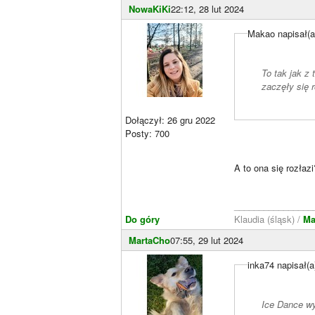
NowaKiKi
22:12, 28 lut 2024
Makao napisał(a
To tak jak z
zaczęły się r
Dołączył: 26 gru 2022
Posty: 700
A to ona się rozłaz
________________
Do góry
Klaudia (śląsk) /
Ma
MartaCho
07:55, 29 lut 2024
inka74 napisał(a
Ice Dance wy