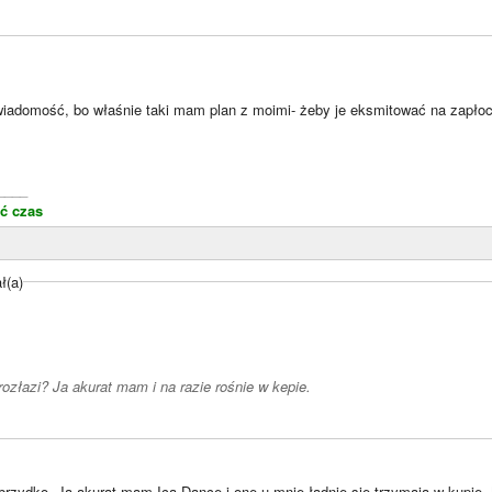
wiadomość, bo właśnie taki mam plan z moimi- żeby je eksmitować na zapłoc
____
ć czas
ł(a)
rozłazi? Ja akurat mam i na razie rośnie w kepie.
 brzydko. Ja akurat mam Ica Dance i one u mnie ładnie się trzymają w kupie.