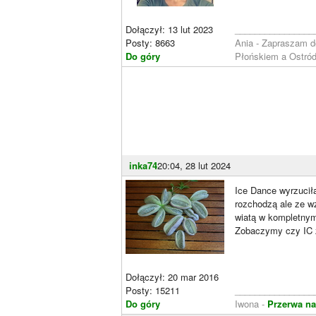
Dołączył: 13 lut 2023
________________
Posty: 8663
Ania - Zapraszam 
Do góry
Płońskiem a Ostró
inka74
20:04, 28 lut 2024
Ice Dance wyrzuciła
rozchodzą ale ze wz
wiatą w kompletnym
Zobaczymy czy IC z
Dołączył: 20 mar 2016
Posty: 15211
________________
Do góry
Iwona -
Przerwa na