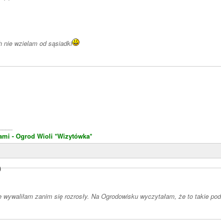
h nie wzielam od sąsiadki
____
ami - Ogrod Wioli
*Wizytówka*
)
 wywaliłam zanim się rozrosły. Na Ogrodowisku wyczytałam, że to takie pod