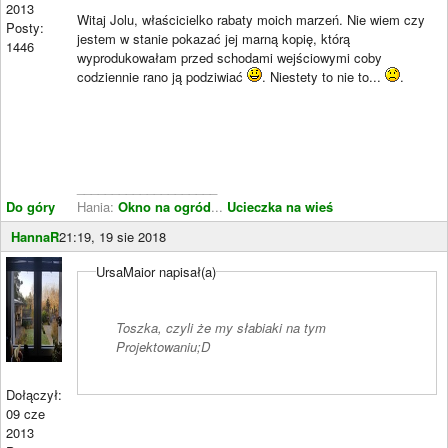
2013
Witaj Jolu, właścicielko rabaty moich marzeń. Nie wiem czy
Posty:
jestem w stanie pokazać jej marną kopię, którą
1446
wyprodukowałam przed schodami wejściowymi coby
codziennie rano ją podziwiać
. Niestety to nie to...
.
____________________
Do góry
Hania:
Okno na ogród
...
Ucieczka na wieś
HannaR
21:19, 19 sie 2018
UrsaMaior napisał(a)
Toszka, czyli że my słabiaki na tym
Projektowaniu;D
Dołączył:
09 cze
2013