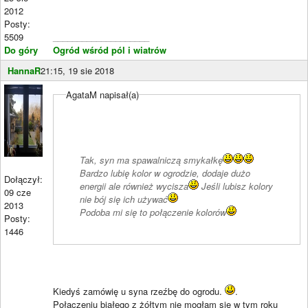
2012
Posty:
5509
____________________
Do góry
Ogród wśród pól i wiatrów
HannaR
21:15, 19 sie 2018
AgataM napisał(a)
Tak, syn ma spawalniczą smykałkę
Bardzo lubię kolor w ogrodzie, dodaje dużo
Dołączył:
energii ale również wycisza
Jeśli lubisz kolory
09 cze
nie bój się ich używać
2013
Podoba mi się to połączenie kolorów
Posty:
1446
Kiedyś zamówię u syna rzeźbę do ogrodu.
.
Połączeniu białego z żółtym nie mogłam się w tym roku