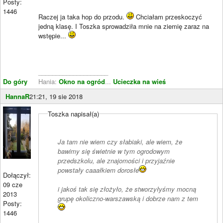
Posty:
1446
Raczej ja taka hop do przodu.
Chciałam przeskoczyć
jedną klasę. I Toszka sprowadziła mnie na ziemię zaraz na
wstępie...
____________________
Do góry
Hania:
Okno na ogród
...
Ucieczka na wieś
HannaR
21:21, 19 sie 2018
Toszka napisał(a)
Ja tam nie wiem czy słabiaki, ale wiem, że
bawimy się świetnie w tym ogrodowym
przedszkolu, ale znajomości i przyjaźnie
powstały caaałkiem dorosłe
Dołączył:
09 cze
i jakoś tak się złożyło, że stworzyłyśmy mocną
2013
grupę okoliczno-warszawską i dobrze nam z tem
Posty:
1446