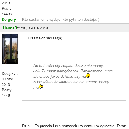
2013
Posty:
14436
____________________
Do góry
Kto szuka ten znajduje, kto pyta ten dostaje:-)
HannaR
21:10, 19 sie 2018
UrsaMaior napisał(a)
No to trzeba się złapać, daleko nie mamy.
Jaki Ty masz porządeczek! Zazdroszczę, mnie
Dołączył:
się chaos jakoś dziwnie trzyma
09 cze
A brzydkimi kawałkami się nie smutaj, każdy
2013
ma
Posty:
1446
Dzięki. To prawda lubię porządek i w domu i w ogrodzie. Teraz