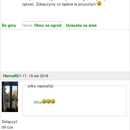
oprzeć. Zobaczymy co będzie w przyszłym
.
____________________
Do góry
Hania:
Okno na ogród
...
Ucieczka na wieś
HannaR
21:17, 19 sie 2018
jolka napisał(a)
Witaj
Dołączył:
09 cze