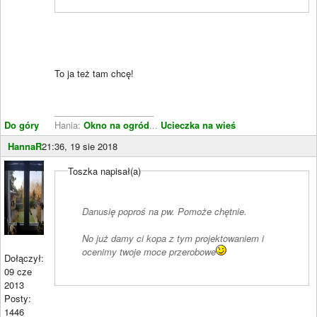
To ja też tam chcę!
____________________
Do góry
Hania:
Okno na ogród
...
Ucieczka na wieś
HannaR
21:36, 19 sie 2018
Toszka napisał(a)
Danusię poproś na pw. Pomoże chętnie.
No już damy ci kopa z tym projektowaniem i
ocenimy twoje moce przerobowe
Dołączył:
09 cze
2013
Posty:
1446