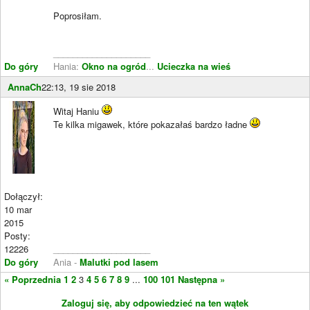
Poprosiłam.
____________________
Do góry
Hania:
Okno na ogród
...
Ucieczka na wieś
AnnaCh
22:13, 19 sie 2018
Witaj Haniu
Te kilka migawek, które pokazałaś bardzo ładne
Dołączył:
10 mar
2015
Posty:
12226
____________________
Do góry
Ania -
Malutki pod lasem
« Poprzednia
1
2
3
4
5
6
7
8
9
...
100
101
Następna »
Zaloguj się, aby odpowiedzieć na ten wątek