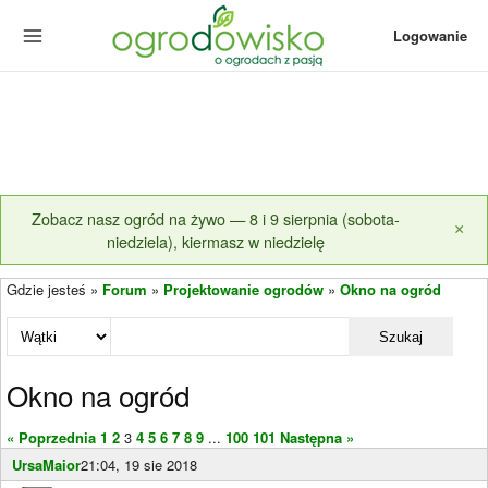
Logowanie
Zobacz nasz ogród na żywo — 8 i 9 sierpnia (sobota-
×
niedziela), kiermasz w niedzielę
Gdzie jesteś »
Forum
»
Projektowanie ogrodów
»
Okno na ogród
Szukaj
Okno na ogród
« Poprzednia
1
2
3
4
5
6
7
8
9
...
100
101
Następna »
UrsaMaior
21:04, 19 sie 2018