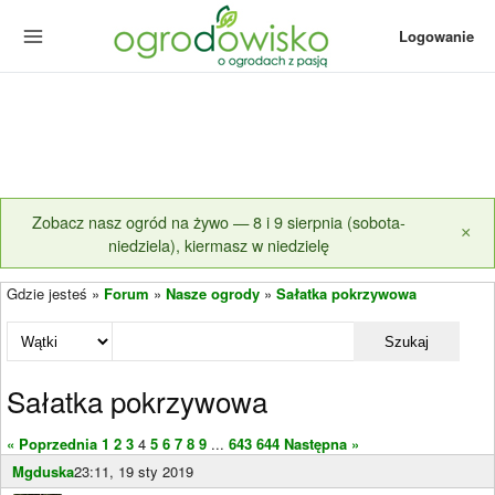
Logowanie
Zobacz nasz ogród na żywo — 8 i 9 sierpnia (sobota-
×
niedziela), kiermasz w niedzielę
Gdzie jesteś »
Forum
»
Nasze ogrody
»
Sałatka pokrzywowa
Szukaj
Sałatka pokrzywowa
« Poprzednia
1
2
3
4
5
6
7
8
9
...
643
644
Następna »
Mgduska
23:11, 19 sty 2019