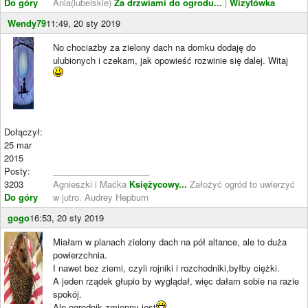
Do góry
Ania(lubelskie)
Za drzwiami do ogrodu...
|
Wizytówka
Wendy79
11:49, 20 sty 2019
No chociażby za zielony dach na domku dodaję do
ulubionych i czekam, jak opowieść rozwinie się dalej. Witaj
Dołączył:
25 mar
2015
Posty:
____________________
3203
Agnieszki i Maćka
Księżycowy...
Założyć ogród to uwierzyć
Do góry
w jutro. Audrey Hepburn
gogo
16:53, 20 sty 2019
Miałam w planach zielony dach na pół altance, ale to duża
powierzchnia.
I nawet bez ziemi, czyli rojniki i rozchodniki,byłby ciężki.
A jeden rządek głupio by wyglądał, więc dałam sobie na razie
spokój.
Ale ogrodnik zmienny jest