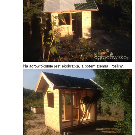
Na agrowłókninie jest ekokratka, a potem ziemia i rośliny.