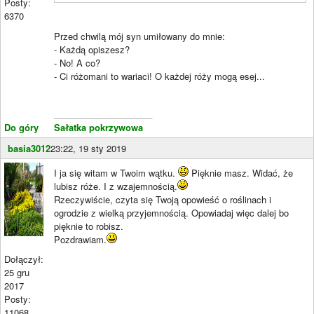
Posty:
6370
Przed chwilą mój syn umiłowany do mnie:
- Każdą opiszesz?
- No! A co?
- Ci różomani to wariaci! O każdej róży mogą esej...
____________________
Do góry
Sałatka pokrzywowa
basia3012
23:22, 19 sty 2019
I ja się witam w Twoim wątku.
Pięknie masz. Widać, że
lubisz róże. I z wzajemnością.
Rzeczywiście, czyta się Twoją opowieść o roślinach i
ogrodzie z wielką przyjemnością. Opowiadaj więc dalej bo
pięknie to robisz.
Pozdrawiam.
Dołączył:
25 gru
2017
Posty:
11068
____________________