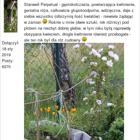
Stanwell Perpetual - gęstokolczasta, powtarzająca kwitnienie,
genialna róża, całkowicie głupotoodporna, wdzięczna, daje z
siebie wszystko (olbrzymią ilość kwiatów) - niewiele żądając
w zamian
Rośnie u mnie (dwie sztuki, rok różnicy) pod
płotem na niezbyt dobrej glebie; w tym roku byłą naprawdę
obsypana kwieciem, drogie kwitnienie również przebogate -
ale ten rok był dla róż cudowny
Dołączył:
18 sty
2019
Posty:
6370