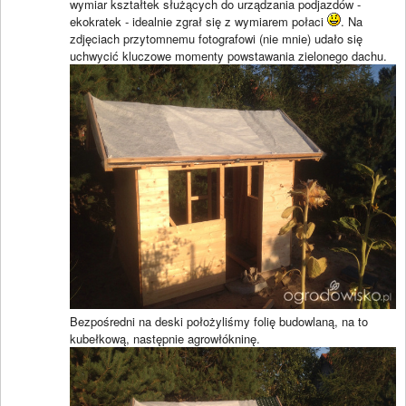
wymiar kształtek służących do urządzania podjazdów -
ekokratek - idealnie zgrał się z wymiarem połaci
. Na
zdjęciach przytomnemu fotografowi (nie mnie) udało się
uchwycić kluczowe momenty powstawania zielonego dachu.
Bezpośredni na deski położyliśmy folię budowlaną, na to
kubełkową, następnie agrowłókninę.