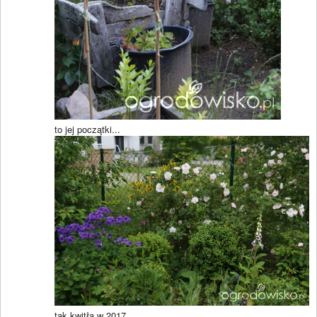
to jej początki...
tak kwitła w 2017