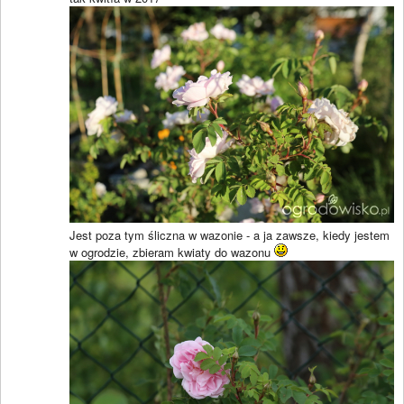
Jest poza tym śliczna w wazonie - a ja zawsze, kiedy jestem
w ogrodzie, zbieram kwiaty do wazonu