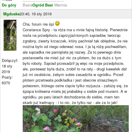
Do góry
Basia
Ogród Basi
Warmia
Mgduska
23:40, 19 sty 2019
Cha, forum nie śpi
Constance Spry - ta róża ma u mnie fajną historię. Pierwotnie
rosła na przedpłociu zaprzyjaźnionych sąsiadów, tworząc
zgrabny, zwarty krzaczek, który pachniał tak obłędnie, że nie
można było od niego oderwać nosa. I ja tą różę pochwaliłam,
ale sąsiadka nie pamiętała jej nazwy. Za to pewnego dnia
postanowiła nie mieć już nic za płotem, bo za dużo z tym
Dołączył:
było roboty. Sąsiad przesadził ją więc na moje przedpłocie,
18 sty
ale, ponieważ była duża, zrobił to na raty - drugi kawałek dał
2019
już mi osobiście, żebym sobie zasadziła w ogródku. Przed
Posty:
płotem przetrwała podkładka i jest obecnie straszliwym
6370
potworem, którego ostre cięcie tylko rozjusza - założę się, że
śpiąca królewna miała jej prababkę u siebie pod murami. A w
ogródku, po paru latach dochodzenia do siebie, mam ten
skarb już kwitnący - i to nic, że tylko raz - ale za to jak!