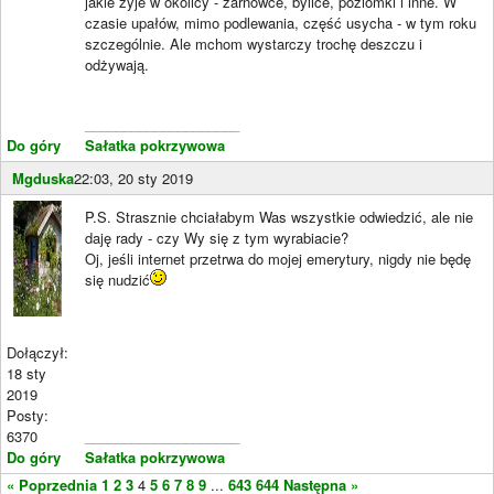
jakie żyje w okolicy - żarnowce, bylice, poziomki i inne. W
czasie upałów, mimo podlewania, część usycha - w tym roku
szczególnie. Ale mchom wystarczy trochę deszczu i
odżywają.
____________________
Do góry
Sałatka pokrzywowa
Mgduska
22:03, 20 sty 2019
P.S. Strasznie chciałabym Was wszystkie odwiedzić, ale nie
daję rady - czy Wy się z tym wyrabiacie?
Oj, jeśli internet przetrwa do mojej emerytury, nigdy nie będę
się nudzić
Dołączył:
18 sty
2019
Posty:
6370
____________________
Do góry
Sałatka pokrzywowa
« Poprzednia
1
2
3
4
5
6
7
8
9
...
643
644
Następna »