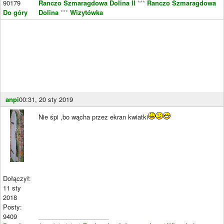
90179
Ranczo Szmaragdowa Dolina II
***
Ranczo Szmaragdowa
Do góry
Dolina
***
Wizytówka
anpi
00:31, 20 sty 2019
Nie śpi ,bo wącha przez ekran kwiatki
Dołączył:
11 sty
2018
Posty:
9409
____________________