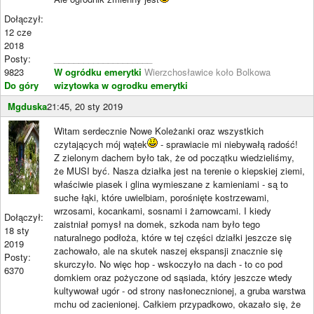
Dołączył:
12 cze
2018
Posty:
____________________
9823
W ogródku emerytki
Wierzchosławice koło Bolkowa
Do góry
wizytowka w ogrodku emerytki
Mgduska
21:45, 20 sty 2019
Witam serdecznie Nowe Koleżanki oraz wszystkich
czytających mój wątek
- sprawiacie mi niebywałą radość!
Z zielonym dachem było tak, że od początku wiedzieliśmy,
że MUSI być. Nasza działka jest na terenie o kiepskiej ziemi,
właściwie piasek i glina wymieszane z kamieniami - są to
suche łąki, które uwielbiam, porośnięte kostrzewami,
wrzosami, kocankami, sosnami i żarnowcami. I kiedy
Dołączył:
zaistniał pomysł na domek, szkoda nam było tego
18 sty
naturalnego podłoża, które w tej części działki jeszcze się
2019
zachowało, ale na skutek naszej ekspansji znacznie się
Posty:
skurczyło. No więc hop - wskoczyło na dach - to co pod
6370
domkiem oraz pożyczone od sąsiada, który jeszcze wtedy
kultywował ugór - od strony nasłonecznionej, a gruba warstwa
mchu od zacienionej. Całkiem przypadkowo, okazało się, że