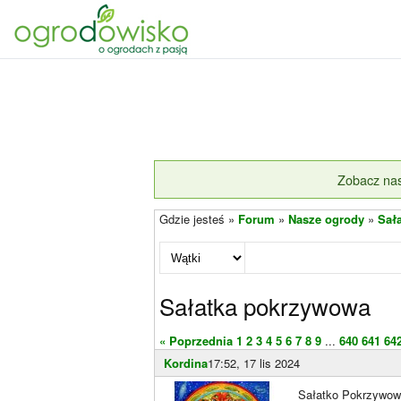
Zobacz nas
Gdzie jesteś »
Forum
»
Nasze ogrody
»
Sał
Sałatka pokrzywowa
« Poprzednia
1
2
3
4
5
6
7
8
9
...
640
641
64
Kordina
17:52, 17 lis 2024
Sałatko Pokrzywowa