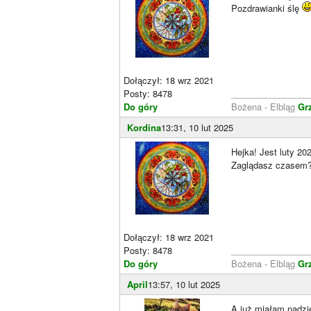
Pozdrawianki ślę
Dołączył: 18 wrz 2021
Posty: 8478
________________
Do góry
Bożena - Elbląg
Gr
Kordina
13:31, 10 lut 2025
Hejka! Jest luty 2
Zaglądasz czasem
Dołączył: 18 wrz 2021
Posty: 8478
________________
Do góry
Bożena - Elbląg
Gr
April
13:57, 10 lut 2025
A już miałam nadzi