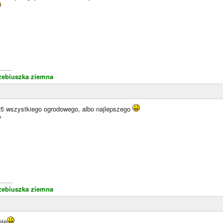
____
zebiuszka ziemna
025 wszystkiego ogrodowego, albo najlepszego
?
____
zebiuszka ziemna
eję