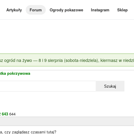
Artykuły
Forum
Ogrody pokazowe
Instagram
Sklep
z ogród na żywo — 8 i 9 sierpnia (sobota-niedziela), kiermasz w niedzi
atka pokrzywowa
Szukaj
2
643
644
, czy zaglądasz czasami tutaj?