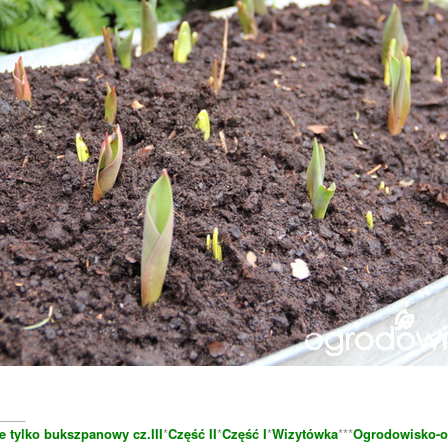
____
e tylko bukszpanowy cz.III
*
Część II
*
Część I
*
Wizytówka
***
Ogrodowisko-o