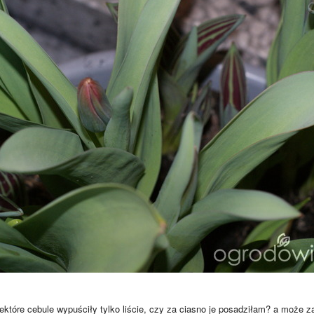
ektóre cebule wypuściły tylko liście, czy za ciasno je posadziłam? a może 