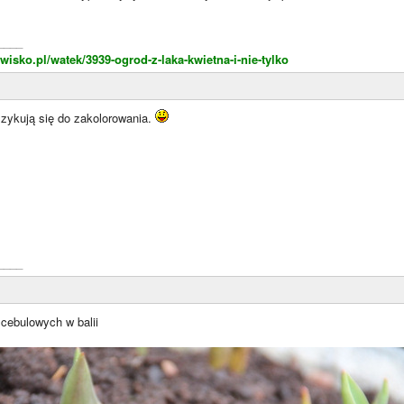
____
isko.pl/watek/3939-ogrod-z-laka-kwietna-i-nie-tylko
szykują się do zakolorowania.
____
 cebulowych w balii