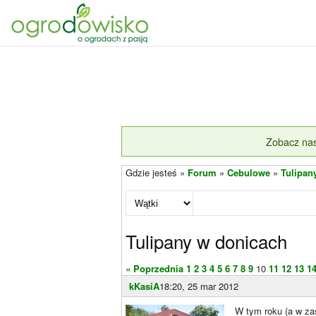
Zobacz nas
Gdzie jesteś »
Forum
»
Cebulowe
»
Tulipan
Tulipany w donicach
« Poprzednia
1
2
3
4
5
6
7
8
9
10
11
12
13
1
kKasiA
18:20, 25 mar 2012
W tym roku (a w zas