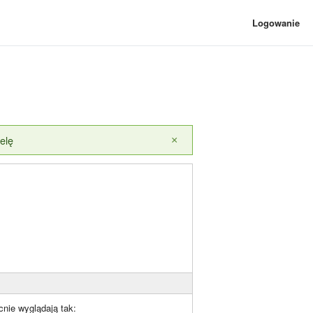
Logowanie
elę
×
cnie wyglądają tak: