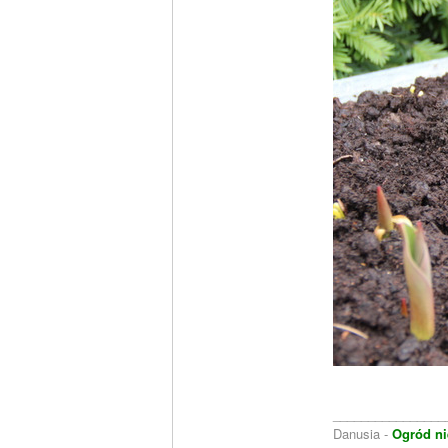
________________
Danusia -
Ogród ni