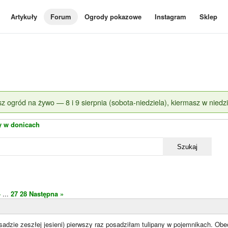
Artykuły
Forum
Ogrody pokazowe
Instagram
Sklep
z ogród na żywo — 8 i 9 sierpnia (sobota-niedziela), kiermasz w niedzi
y w donicach
Szukaj
4
...
27
28
Następna »
adzie zeszłej jesieni) pierwszy raz posadziłam tulipany w pojemnikach. Obe