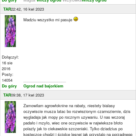
TAR
22:42, 16 kwi 2023
Madziu wszystko mi pasuje
Dołączył:
16 sie
2016
Posty:
14054
____________________
Do góry
Ogrod nad bajorkiem
TAR
09:38, 17 kwi 2023
Zamowilam agrowłoknine na rabaty, niestety bialasy
oczywiscie musza latac bo rozwiezionym czarnoziemie, dzis
wygladaja jak mopy po rocznym uzywaniu. U nas wczoraj
padało i mzyło, wiec one oczywiscie w najwieksze błoto
polazly jak to ciekawskie szczeniaki. Tylko dziadzius po
kosteczce chodzi i ściolce lesnej jak przystalo na porzadnego