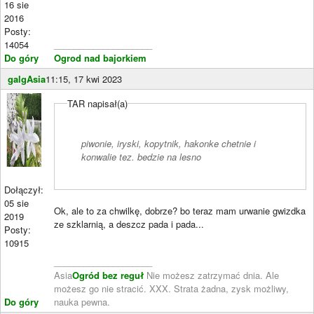
16 sie
2016
Posty:
14054
____________________
Do góry
Ogrod nad bajorkiem
galgAsia
11:15, 17 kwi 2023
TAR napisał(a)
piwonie, iryski, kopytnik, hakonke chetnie i
konwalie tez. bedzie na lesno
Dołączył:
05 sie
Ok, ale to za chwilkę, dobrze? bo teraz mam urwanie gwizdka
2019
ze szklarnią, a deszcz pada i pada...
Posty:
10915
____________________
Asia
Ogród bez reguł
Nie możesz zatrzymać dnia. Ale
możesz go nie stracić. XXX. Strata żadna, zysk możliwy,
Do góry
nauka pewna.