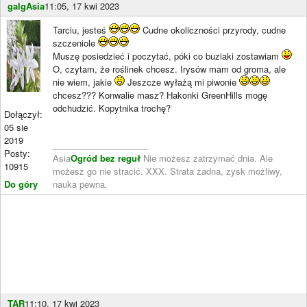
galgAsia
11:05, 17 kwi 2023
Tarciu, jesteś
Cudne okoliczności przyrody, cudne
szczeniole
Muszę posiedzieć i poczytać, póki co buziaki zostawiam
O, czytam, że roślinek chcesz. Irysów mam od groma, ale
nie wiem, jakie
Jeszcze wyłażą mi piwonie
chcesz??? Konwalie masz? Hakonki GreenHills mogę
odchudzić. Kopytnika trochę?
Dołączył:
05 sie
2019
____________________
Posty:
Asia
Ogród bez reguł
Nie możesz zatrzymać dnia. Ale
10915
możesz go nie stracić. XXX. Strata żadna, zysk możliwy,
Do góry
nauka pewna.
TAR
11:10, 17 kwi 2023