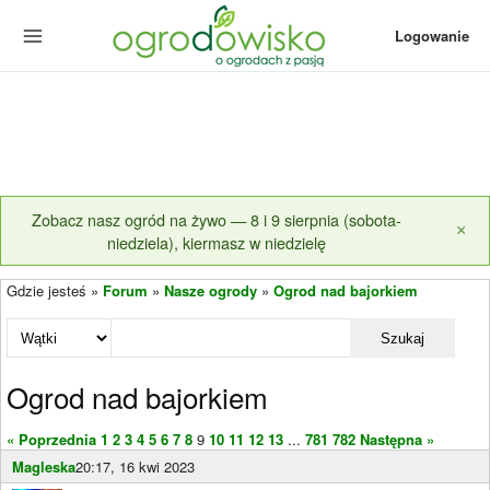
Logowanie
Zobacz nasz ogród na żywo — 8 i 9 sierpnia (sobota-
×
niedziela), kiermasz w niedzielę
Gdzie jesteś »
Forum
»
Nasze ogrody
»
Ogrod nad bajorkiem
Szukaj
Ogrod nad bajorkiem
« Poprzednia
1
2
3
4
5
6
7
8
9
10
11
12
13
...
781
782
Następna »
Magleska
20:17, 16 kwi 2023