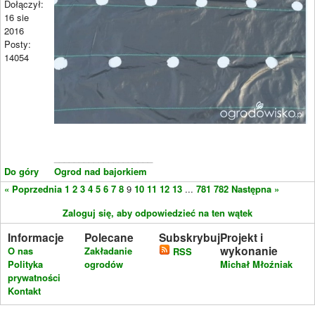
Dołączył:
16 sie
2016
Posty:
14054
____________________
Do góry
Ogrod nad bajorkiem
« Poprzednia
1
2
3
4
5
6
7
8
9
10
11
12
13
...
781
782
Następna »
Zaloguj się, aby odpowiedzieć na ten wątek
Informacje
Polecane
Subskrybuj
Projekt i
wykonanie
O nas
Zakładanie
RSS
Polityka
ogrodów
Michał Młoźniak
prywatności
Kontakt