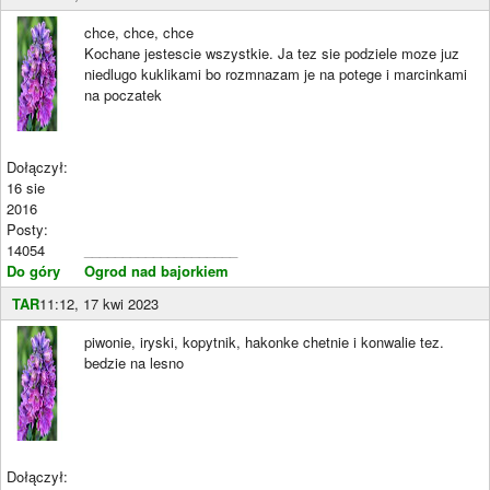
chce, chce, chce
Kochane jestescie wszystkie. Ja tez sie podziele moze juz
niedlugo kuklikami bo rozmnazam je na potege i marcinkami
na poczatek
Dołączył:
16 sie
2016
Posty:
14054
____________________
Do góry
Ogrod nad bajorkiem
TAR
11:12, 17 kwi 2023
piwonie, iryski, kopytnik, hakonke chetnie i konwalie tez.
bedzie na lesno
Dołączył: