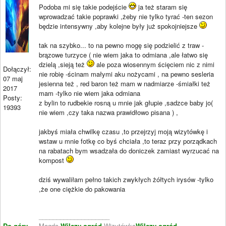
Podoba mi się takie podejście
ja też staram się
wprowadzać takie poprawki ,żeby nie tylko tyrać -ten sezon
będzie intensywny ,aby kolejne były już spokojniejsze
tak na szybko... to na pewno mogę się podzielić z traw -
brązowe turzyce ( nie wiem jaka to odmiana ,ale łatwo się
dzielą ,sieją też
ale poza wiosennym ścięciem nic z nimi
Dołączył:
nie robię -ścinam małymi aku nożycami , na pewno sesleria
07 maj
jesienna też , red baron też mam w nadmiarze -śmiałki też
2017
mam -tylko nie wiem jaka odmiana
Posty:
z bylin to rudbekie rosną u mnie jak głupie ,sadzce baby jo(
19393
nie wiem ,czy taka nazwa prawidłowo pisana ) ,
jakbyś miała chwilkę czasu ,to przejrzyj moją wizytówkę i
wstaw u mnie fotkę co byś chciała ,to teraz przy porządkach
na rabatach bym wsadzała do doniczek zamiast wyrzucać na
kompost
dziś wywaliłam pełno takich zwykłych żółtych irysów -tylko
,że one ciężkie do pakowania
____________________
Do góry
Magda
Wilczy ogród
Wizytówka
Wilczy ogród