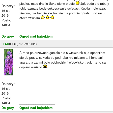
pieska, male dranie tłuka sie w błocie
Jak beda sie rabaty
Dołączył:
robic szmate bede sukcesywnie sciagac. Kupilam cieńsza,
16 sie
zielona, nie bedzie sie tak ziemia pod nia grzala. I od razu
2016
efekt trawnika
Posty:
14054
____________________
Do góry
Ogrod nad bajorkiem
TAR
09:40, 17 kwi 2023
A rano po drzewach ganialo sie 5 wiewiorek a ja spoznilam
sie do pracy, szkoda ze pod reka nie mialam ani fona ani
aparatu a zal mi bylo odchodzic i widowisko tracic, te to sa
dopiero wariatki
Dołączył:
16 sie
2016
Posty:
14054
____________________
Do góry
Ogrod nad bajorkiem