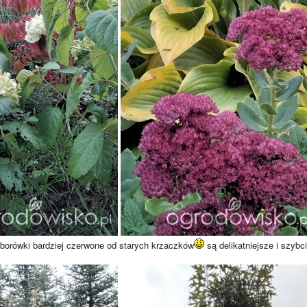
borówki bardziej czerwone od starych krzaczków
są delikatniejsze i szybc