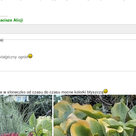
____
acisze Alicji
a)
stalgiczny ogród
le w słoneczko od czasu do czasu mocne kolorki błyszczą