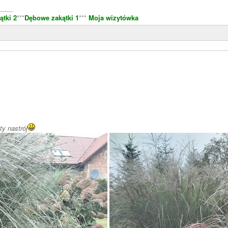
____
tki 2
***
Dębowe zakątki 1
***
Moja wizytówka
ty nastrój