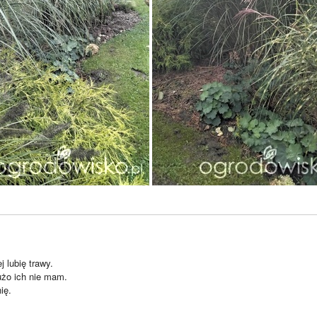
j lubię trawy.
żo ich nie mam.
ię.