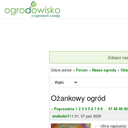
Zobacz nas
Gdzie jesteś »
Forum
»
Nasze ogrody
»
Oża
Ożankowy ogród
« Poprzednia
1
2
3
4
5
6
7
8
9
...
47
48
49
50
anabuko1
11:31, 07 paź 2025
Ulina napisał(a)