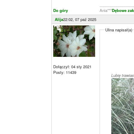
________________
Do góry
Ania***
Dębowe zaką
Alija
22:02, 07 paź 2025
Ulina napisał(a)
Dołączył: 04 sty 2021
Posty: 11439
Lubię trawias