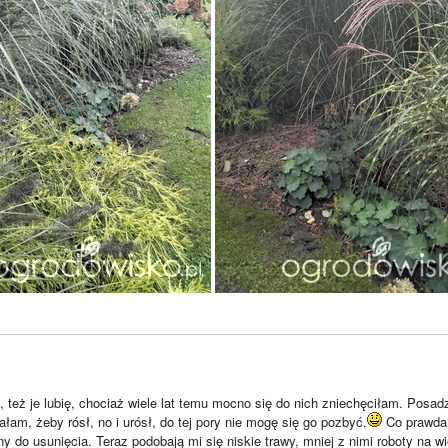
, też je lubię, chociaż wiele lat temu mocno się do nich zniechęciłam. Posa
am, żeby rósł, no i urósł, do tej pory nie mogę się go pozbyć.
Co prawda 
y do usunięcia. Teraz podobają mi się niskie trawy, mniej z nimi roboty na w