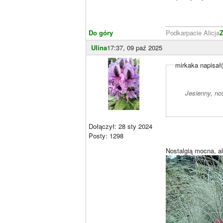
________________
Do góry
Podkarpacie Alicja
Z
Ulina
17:37, 09 paź 2025
mirkaka napisał(
Jesienny, no
Dołączył: 28 sty 2024
Posty: 1298
Nostalgią mocna, a