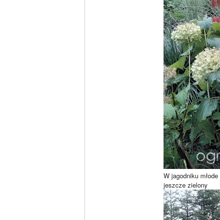
W jagodniku młode 
jeszcze zielony