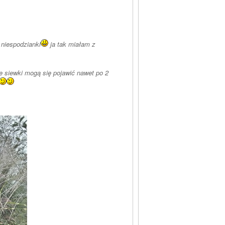
Widocznie z jakąś roślinką przyniosłaś nasiona. Nasze wymianki handlowe też przynoszą niespodzianki
ja tak miałam z
e siewki mogą się pojawić nawet po 2