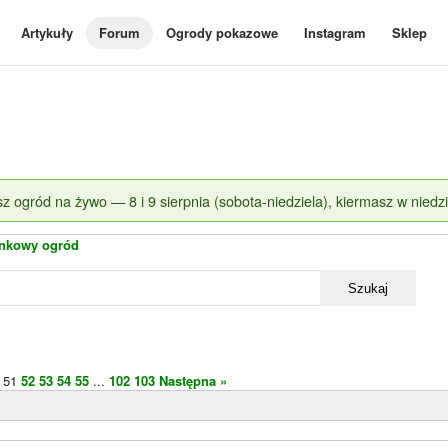
Artykuły
Forum
Ogrody pokazowe
Instagram
Sklep
z ogród na żywo — 8 i 9 sierpnia (sobota-niedziela), kiermasz w niedzi
nkowy ogród
Szukaj
51
52
53
54
55
...
102
103
Następna »