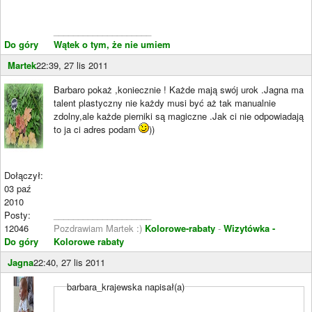
____________________
Do góry
Wątek o tym, że nie umiem
Martek
22:39, 27 lis 2011
Barbaro pokaż ,koniecznie ! Każde mają swój urok .Jagna ma
talent plastyczny nie każdy musi być aż tak manualnie
zdolny,ale każde pierniki są magiczne .Jak ci nie odpowiadają
to ja ci adres podam
))
Dołączył:
03 paź
2010
Posty:
____________________
12046
Pozdrawiam Martek :)
Kolorowe-rabaty
-
Wizytówka -
Do góry
Kolorowe rabaty
Jagna
22:40, 27 lis 2011
barbara_krajewska napisał(a)