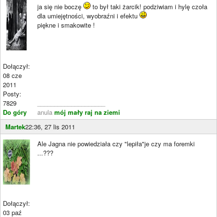
ja się nie boczę
to był taki żarcik! podziwiam i hylę czoła
dla umiejętności, wyobraźni i efektu
piękne i smakowite !
Dołączył:
08 cze
2011
Posty:
7829
____________________
Do góry
anula
mój mały raj na ziemi
Martek
22:36, 27 lis 2011
Ale Jagna nie powiedziała czy "lepiła"je czy ma foremki
...???
Dołączył:
03 paź