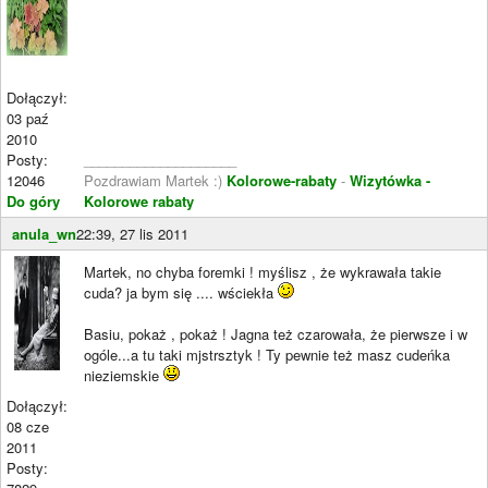
Dołączył:
03 paź
2010
Posty:
____________________
12046
Pozdrawiam Martek :)
Kolorowe-rabaty
-
Wizytówka -
Do góry
Kolorowe rabaty
anula_wn
22:39, 27 lis 2011
Martek, no chyba foremki ! myślisz , że wykrawała takie
cuda? ja bym się .... wściekła
Basiu, pokaż , pokaż ! Jagna też czarowała, że pierwsze i w
ogóle...a tu taki mjstrsztyk ! Ty pewnie też masz cudeńka
nieziemskie
Dołączył:
08 cze
2011
Posty: