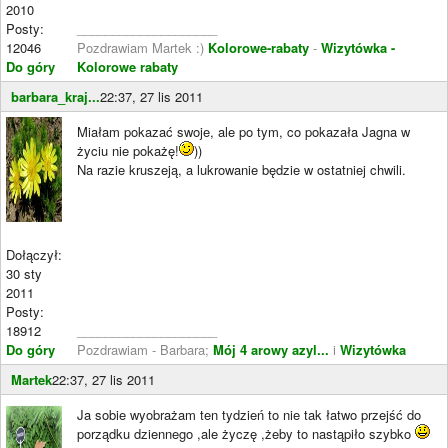
2010
Posty:
____________________
12046
Pozdrawiam Martek :)
Kolorowe-rabaty
-
Wizytówka -
Do góry
Kolorowe rabaty
barbara_kraj...
22:37, 27 lis 2011
Miałam pokazać swoje, ale po tym, co pokazała Jagna w
życiu nie pokażę!
))
Na razie kruszeją, a lukrowanie będzie w ostatniej chwili.
Dołączył:
30 sty
2011
Posty:
18912
____________________
Do góry
Pozdrawiam - Barbara;
Mój 4 arowy azyl...
i
Wizytówka
Martek
22:37, 27 lis 2011
Ja sobie wyobrażam ten tydzień to nie tak łatwo przejść do
porządku dziennego ,ale życzę ,żeby to nastąpiło szybko