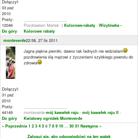
Dołączył:
03 paź
2010
Posty:
____________________
12046
Pozdrawiam Martek :)
Kolorowe-rabaty
-
Wizytówka -
Do góry
Kolorowe rabaty
monteverde
22:58, 27 lis 2011
Jagna piękne pierniki, dawno tak ładnych nie widziałam
pozdrowienia ślę mężowi z życzeniami szybkiego powrotu do
zdrowia
Dołączył:
31 paź
2010
Posty:
____________________
44149
monteverde-
mój kawałek raju
-
mój kawałek raju II
-
Do góry
Kwiatowy ogródek Monteverde
« Poprzednia
1
2
3
4
5
6
7
8
9
10
...
30
31
Następna »
Zaloguj się, aby odpowiedzieć na ten wątek