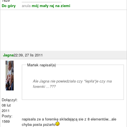
7829
____________________
Do góry
anula
mój mały raj na ziemi
Jagna
22:39, 27 lis 2011
Martek napisał(a)
Ale Jagna nie powiedziała czy "lepiła"je czy ma
foremki ...???
Dołączył:
08 lut
2011
Posty:
napisała ze a foremkę składającą sie z 8 elementów...ale
1569
chyba posta pożarło