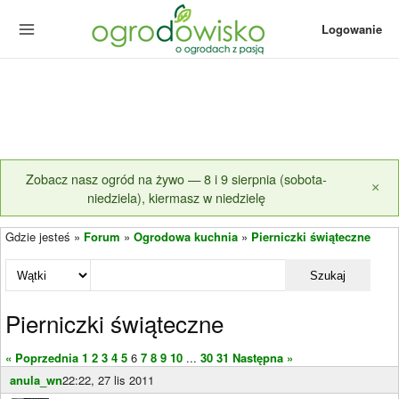
Logowanie
Zobacz nasz ogród na żywo — 8 i 9 sierpnia (sobota-
×
niedziela), kiermasz w niedzielę
Gdzie jesteś »
Forum
»
Ogrodowa kuchnia
»
Pierniczki świąteczne
Szukaj
Pierniczki świąteczne
« Poprzednia
1
2
3
4
5
6
7
8
9
10
...
30
31
Następna »
anula_wn
22:22, 27 lis 2011