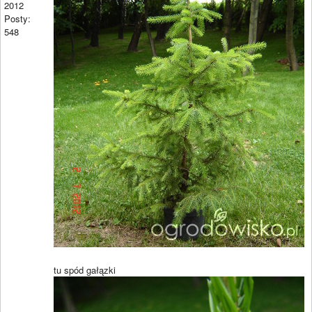
2012
Posty:
548
tu spód gałązki