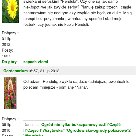
świerkami serbskimi "Pendula". Czy one są tak samo
niekłopotliwe jak zwykłe serby? Planuję zakup trzech i ciągle
zastanawiam się nad tym czy zwykłe nie będą za duże. Mają
rosnąć bez przycinania , w naturalny sposób i stąd moje
rozterki czy jednak nie kupić Penduli.
Dołączył:
01 lip
2012
Posty:
1637
____________________
Do góry
zapach-ziemi
Gardenarium
16:57, 31 lip 2012
Odradzam Pendulę, zwykłe są dużo ładniejsze, ewentualnie
polecam mniejsze - odmianę "Nana".
Dołączył:
____________________
09 lip
Danusia -
Ogród nie tylko bukszpanowy cz.III
*
Część
2010
II
*
Część I
*
Wizytówka
***
Ogrodowisko-ogrody pokazowe
*
2
Posty:
Wizytówka