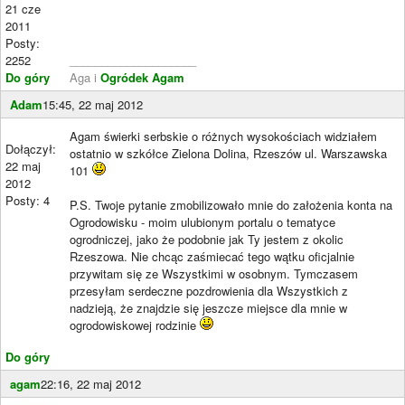
21 cze
2011
Posty:
2252
____________________
Do góry
Aga i
Ogródek Agam
Adam
15:45, 22 maj 2012
Agam świerki serbskie o różnych wysokościach widziałem
Dołączył:
ostatnio w szkółce Zielona Dolina, Rzeszów ul. Warszawska
22 maj
101
2012
Posty: 4
P.S. Twoje pytanie zmobilizowało mnie do założenia konta na
Ogrodowisku - moim ulubionym portalu o tematyce
ogrodniczej, jako że podobnie jak Ty jestem z okolic
Rzeszowa. Nie chcąc zaśmiecać tego wątku oficjalnie
przywitam się ze Wszystkimi w osobnym. Tymczasem
przesyłam serdeczne pozdrowienia dla Wszystkich z
nadzieją, że znajdzie się jeszcze miejsce dla mnie w
ogrodowiskowej rodzinie
Do góry
agam
22:16, 22 maj 2012