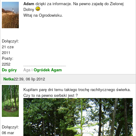
Adam
dzięki za informacje. Na pewno zajadę do Zielonej
Doliny
Witaj na Ogrodowisku.
Dołączył:
21 cze
2011
Posty:
2252
____________________
Do góry
Aga i
Ogródek Agam
Netka
22:39, 06 lip 2012
Kupiłam parę dni temu takiego trochę rachitycznego świerka.
Czy to na pewno serbski jest ?
Dołączył:
06 mar