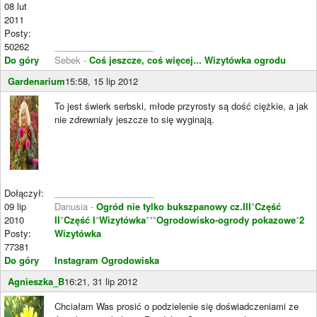
08 lut
2011
Posty:
50262
____________________
Do góry
Sebek -
Coś jeszcze, coś więcej...
Wizytówka ogrodu
Gardenarium
15:58, 15 lip 2012
To jest świerk serbski, młode przyrosty są dość ciężkie, a jak
nie zdrewniały jeszcze to się wyginają.
Dołączył:
____________________
09 lip
Danusia -
Ogród nie tylko bukszpanowy cz.III
*
Część
2010
II
*
Część I
*
Wizytówka
***
Ogrodowisko-ogrody pokazowe
*
2
Posty:
Wizytówka
77381
Do góry
Instagram Ogrodowiska
Agnieszka_B
16:21, 31 lip 2012
Chciałam Was prosić o podzielenie się doświadczeniami ze