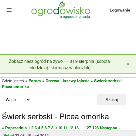
Logowanie
Zobacz nasz ogród na żywo — 8 i 9 sierpnia (sobota-
×
niedziela), kiermasz w niedzielę
Gdzie jesteś »
Forum
»
Drzewa i krzewy iglaste
»
Świerk serbski -
Picea omorika
Szukaj
Świerk serbski - Picea omorika
« Poprzednia
1
2
3
4
5
6
7
8
9
10
11
12
13
...
127
128
Następna »
Sebek
23:03, 15 maj 2012