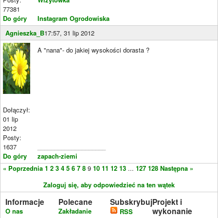
77381
Do góry
Instagram Ogrodowiska
Agnieszka_B
17:57, 31 lip 2012
A "nana"- do jakiej wysokości dorasta ?
Dołączył:
01 lip
2012
Posty:
1637
____________________
Do góry
zapach-ziemi
« Poprzednia
1
2
3
4
5
6
7
8
9
10
11
12
13
...
127
128
Następna »
Zaloguj się, aby odpowiedzieć na ten wątek
Informacje
Polecane
Subskrybuj
Projekt i
wykonanie
O nas
Zakładanie
RSS