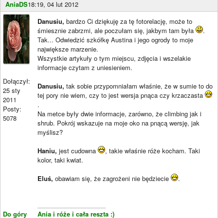
AniaDS
18:19, 04 lut 2012
Danusiu,
bardzo Ci dziękuję za tę fotorelację, może to
śmiesznie zabrzmi, ale poczułam się, jakbym tam była
.
Tak... Odwiedzić szkółkę Austina i jego ogrody to moje
największe marzenie.
Wszystkie artykuły o tym miejscu, zdjęcia i wszelakie
informacje czytam z uniesieniem.
Dołączył:
Danusiu,
tak sobie przypomniałam właśnie, że w sumie to do
25 sty
tej pory nie wiem, czy to jest wersja pnąca czy krzaczasta
2011
.
Posty:
Na metce były dwie informacje, zarówno, że climbing jak i
5078
shrub. Pokrój wskazuje na moje oko na pnącą wersję, jak
myślisz?
Haniu,
jest cudowna
, takie właśnie róże kocham. Taki
kolor, taki kwiat.
Eluś,
obawiam się, że zagrożeni nie będziecie
.
____________________
Do góry
Ania i róże i cała reszta :)