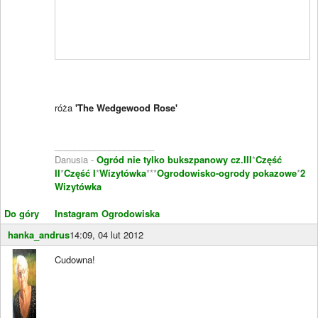
róża
'The Wedgewood Rose'
____________________
Danusia -
Ogród nie tylko bukszpanowy cz.III
*
Część
II
*
Część I
*
Wizytówka
***
Ogrodowisko-ogrody pokazowe
*
2
Wizytówka
Do góry
Instagram Ogrodowiska
hanka_andrus
14:09, 04 lut 2012
Cudowna!