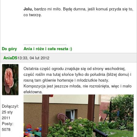
Jolu,
bardzo mi miło. Będę dumna, jeśli komuś przyda się to,
co tworzę.
____________________
Do góry
Ania i róże i cała reszta :)
AniaDS
13:33, 04 lut 2012
Ostatnia część ogrodu znajduje się od strony wschodniej,
część roślin ma tutaj słońce tylko do południa (bliżej domu) i
rosną tam głównie hortensje i młodziutkie hosty.
Kompozycja jest jeszcze młoda, nie rozrośnięta, więc i mało
efektowna.
Dołączył:
25 sty
2011
Posty:
5078