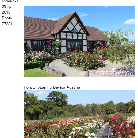
Dołączył:
09 lip
2010
Posty:
77381
Pola z różami u Davida Austina