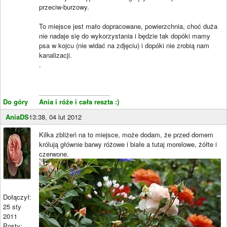
przeciw-burzowy.
To miejsce jest mało dopracowane, powierzchnia, choć duża
nie nadaje się do wykorzystania i będzie tak dopóki mamy
psa w kojcu (nie widać na zdjęciu) i dopóki nie zrobią nam
kanalizacji.
.
____________________
Do góry
Ania i róże i cała reszta :)
AniaDS
13:38, 04 lut 2012
Kilka zbliżeń na to miejsce, może dodam, że przed domem
królują głównie barwy różowe i białe a tutaj morelowe, żółte i
czerwone.
Dołączył:
25 sty
2011
Posty: