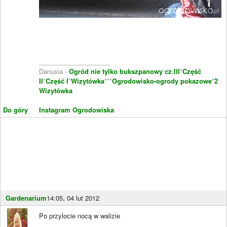
____________________
Danusia -
Ogród nie tylko bukszpanowy cz.III
*
Część
II
*
Część I
*
Wizytówka
***
Ogrodowisko-ogrody pokazowe
*
2
Wizytówka
Do góry
Instagram Ogrodowiska
Gardenarium
14:05, 04 lut 2012
Po przylocie nocą w walizie