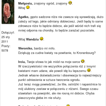
Małgosiu,
znajomy ogród, znajomy
.
Witaj
.
Agatko,
gęsto sadzone róże nie zawsze się sprawdzają, dużo
zależy od tego, jakie odmiany dobierzesz. Jeśli będą to same
zdrowsze róże to będzie dobrze, ale jeśli wśród nich trafi się
mniej odporna na choroby, to będzie zarażać pozostałe.
Dołączył:
25 sty
Witaj
Wandziu
.
2011
Posty:
Weroniko,
bardzo mi miło.
5078
Dziękuję za cudne kwiaty na powitanie, to Kronenbourg?
Irciu,
Twoje słowa to jak miód na moje serce
.
W rzeczywistości nie wszystkie połączenia róż z innymi
kwiatami mam udane, ale powoli idę ku lepszemu
.
Jednak własne doświadczenia i obserwacja to najważniejszy
punkt odniesienia w sztuce tworzenia ogrodu.
Już teraz mogę powiedzieć, że lilie, ostróżki i naparstnice to
mój ulubiony zestaw w połączeniu z różami. Swego czasu
stawiałam na powojniki, ale nie rosną mi dobrze. Chyba
piaszczysta gleba im nie służy.