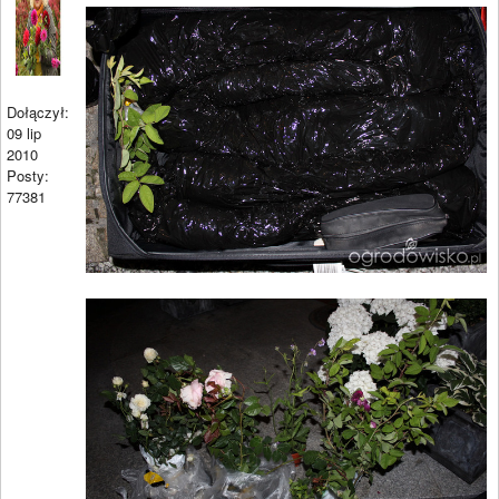
Dołączył:
09 lip
2010
Posty:
77381