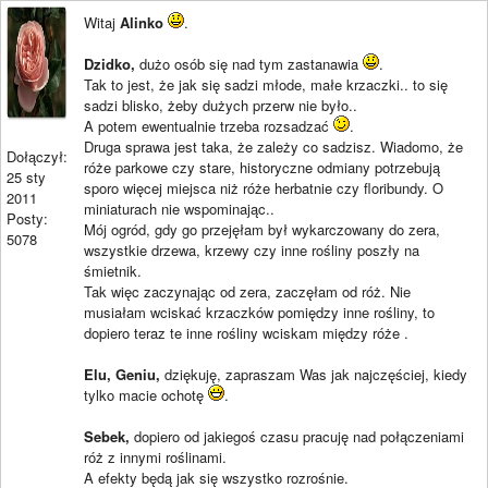
Witaj
Alinko
.
Dzidko,
dużo osób się nad tym zastanawia
.
Tak to jest, że jak się sadzi młode, małe krzaczki.. to się
sadzi blisko, żeby dużych przerw nie było..
A potem ewentualnie trzeba rozsadzać
.
Druga sprawa jest taka, że zależy co sadzisz. Wiadomo, że
Dołączył:
róże parkowe czy stare, historyczne odmiany potrzebują
25 sty
sporo więcej miejsca niż róże herbatnie czy floribundy. O
2011
miniaturach nie wspominając..
Posty:
Mój ogród, gdy go przejęłam był wykarczowany do zera,
5078
wszystkie drzewa, krzewy czy inne rośliny poszły na
śmietnik.
Tak więc zaczynając od zera, zaczęłam od róż. Nie
musiałam wciskać krzaczków pomiędzy inne rośliny, to
dopiero teraz te inne rośliny wciskam między róże
.
Elu, Geniu,
dziękuję, zapraszam Was jak najczęściej, kiedy
tylko macie ochotę
.
Sebek,
dopiero od jakiegoś czasu pracuję nad połączeniami
róż z innymi roślinami.
A efekty będą jak się wszystko rozrośnie.