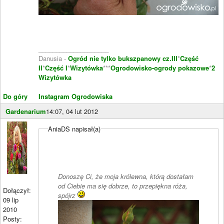
____________________
Danusia -
Ogród nie tylko bukszpanowy cz.III
*
Część
II
*
Część I
*
Wizytówka
***
Ogrodowisko-ogrody pokazowe
*
2
Wizytówka
Do góry
Instagram Ogrodowiska
Gardenarium
14:07, 04 lut 2012
AniaDS napisał(a)
Donoszę Ci, że moja królewna, którą dostałam
od Ciebie ma się dobrze, to przepiękna róża,
Dołączył:
spójrz
09 lip
2010
Posty: