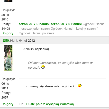
Dołączył:
20 lis
2010
____________________
Posty:
sezon 2017 u hanusi
sezon 2017 u Hanusi
Ogródek Hanusi
34408
- jeszcze jeden sezon Ogródek Hanusi - kolejny sezon *
Do góry
Ogródek Hanusi po zimie
Elfik
14:14, 04 lut 2012
AniaDS napisał(a)
Od razu uprzedzam, że nie tylko róże mam w
ogrodzie
.
Dołączył:
06 lis
........czujemy się strrrasznie zagrożeni...
2011
Posty:
2057
____________________
Do góry
Ela -
Puste pole z wysepką kwiatową