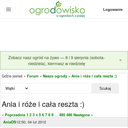
Logowanie
Zobacz nasz ogród na żywo — 8 i 9 sierpnia (sobota-
×
niedziela), kiermasz w niedzielę
Gdzie jesteś »
Forum
»
Nasze ogrody
»
Ania i róże i cała reszta :)
Szukaj
Ania i róże i cała reszta :)
« Poprzednia
1
2
3
4
5
6
7
8
9
...
485
486
Następna »
AniaDS
12:50, 04 lut 2012