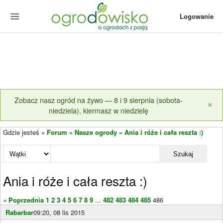
Logowanie
Zobacz nasz ogród na żywo — 8 i 9 sierpnia (sobota-
×
niedziela), kiermasz w niedzielę
Gdzie jesteś »
Forum
»
Nasze ogrody
»
Ania i róże i cała reszta :)
Szukaj
Ania i róże i cała reszta :)
« Poprzednia
1
2
3
4
5
6
7
8
9
...
482
483
484
485
486
Rabarbar
09:20, 08 lis 2015