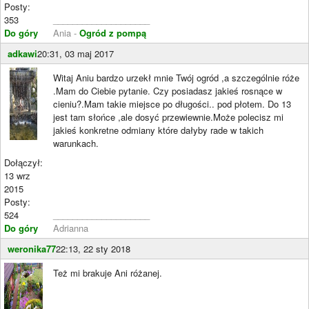
Posty:
353
____________________
Do góry
Ania -
Ogród z pompą
adkawi
20:31, 03 maj 2017
Witaj Aniu bardzo urzekł mnie Twój ogród ,a szczególnie róże
.Mam do Ciebie pytanie. Czy posiadasz jakieś rosnące w
cieniu?.Mam takie miejsce po długości.. pod płotem. Do 13
jest tam słońce ,ale dosyć przewiewnie.Może polecisz mi
jakieś konkretne odmiany które dałyby rade w takich
warunkach.
Dołączył:
13 wrz
2015
Posty:
524
____________________
Do góry
Adrianna
weronika77
22:13, 22 sty 2018
Też mi brakuje Ani różanej.