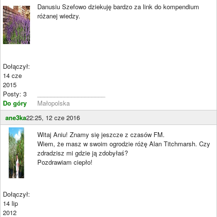
Danusiu Szefowo dziekuję bardzo za link do kompendium
różanej wiedzy.
Dołączył:
14 cze
2015
Posty: 3
____________________
Do góry
Małopolska
ane3ka
22:25, 12 cze 2016
Witaj Aniu! Znamy się jeszcze z czasów FM.
Wiem, że masz w swoim ogrodzie różę Alan Titchmarsh. Czy
zdradzisz mi gdzie ją zdobyłaś?
Pozdrawiam ciepło!
Dołączył:
14 lip
2012