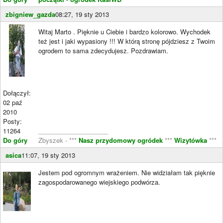
zbigniew_gazda
08:27, 19 sty 2013
Witaj Marto . Pięknie u Ciebie i bardzo kolorowo. Wychodek
też jest i jaki wypasiony !!! W którą stronę pójdziesz z Twoim
ogrodem to sama zdecydujesz. Pozdrawiam.
Dołączył:
02 paź
2010
Posty:
11264
____________________
Do góry
Zbyszek - ***
Nasz przydomowy ogródek
***
Wizytówka
***
asica
11:07, 19 sty 2013
Jestem pod ogromnym wrażeniem. Nie widziałam tak pięknie
zagospodarowanego wiejskiego podwórza.