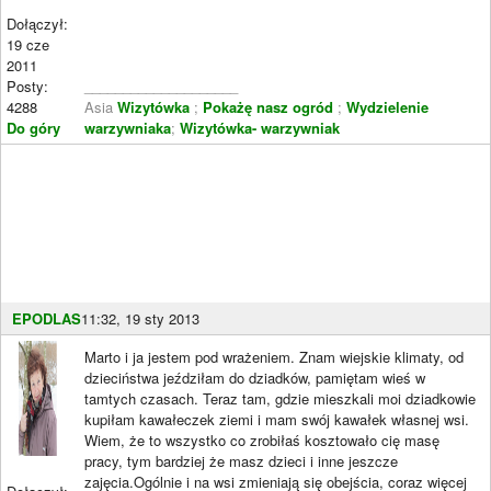
Dołączył:
19 cze
2011
Posty:
____________________
4288
Asia
Wizytówka
;
Pokażę nasz ogród
;
Wydzielenie
Do góry
warzywniaka
;
Wizytówka- warzywniak
EPODLAS
11:32, 19 sty 2013
Marto i ja jestem pod wrażeniem. Znam wiejskie klimaty, od
dzieciństwa jeździłam do dziadków, pamiętam wieś w
tamtych czasach. Teraz tam, gdzie mieszkali moi dziadkowie
kupiłam kawałeczek ziemi i mam swój kawałek własnej wsi.
Wiem, że to wszystko co zrobiłaś kosztowało cię masę
pracy, tym bardziej że masz dzieci i inne jeszcze
zajęcia.Ogólnie i na wsi zmieniają się obejścia, coraz więcej