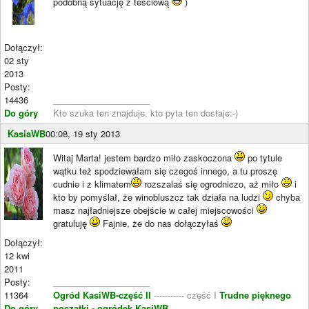
podobną sytuację z tesciową
)
Dołączył:
02 sty
2013
Posty:
14436
____________________
Do góry
Kto szuka ten znajduje, kto pyta ten dostaje:-)
KasiaWB
00:08, 19 sty 2013
Witaj Marta! jestem bardzo miło zaskoczona
po tytule
wątku też spodziewałam się czegoś innego, a tu proszę
cudnie i z klimatem
rozszalaś się ogrodniczo, aż miło
i
kto by pomyślał, że winobluszcz tak działa na ludzi
chyba
masz najładniejsze obejście w całej miejscowości
gratuluję
Fajnie, że do nas dołączyłaś
Dołączył:
12 kwi
2011
Posty:
____________________
11364
Ogród KasiWB-część II
----------- część I
Trudne pięknego
Do góry
początki - ogródek KasiWB