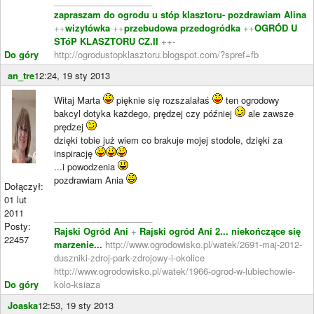
____________________
zapraszam do ogrodu u stóp klasztoru- pozdrawiam Alina
++
wizytówka
++
przebudowa przedogródka
++
OGRÓD U
STóP KLASZTORU CZ.II
++-
Do góry
http://ogrodustopklasztoru.blogspot.com/?spref=fb
an_tre
12:24, 19 sty 2013
Witaj Marta
pięknie się rozszalałaś
ten ogrodowy
bakcyl dotyka każdego, prędzej czy później
ale zawsze
prędzej
dzięki tobie już wiem co brakuje mojej stodole, dzięki za
inspirację
...i powodzenia
pozdrawiam Ania
Dołączył:
01 lut
2011
____________________
Posty:
Rajski Ogród Ani
+
Rajski ogród Ani 2... niekończące się
22457
marzenie...
http://www.ogrodowisko.pl/watek/2691-maj-2012-
duszniki-zdroj-park-zdrojowy-i-okolice
http://www.ogrodowisko.pl/watek/1966-ogrod-w-lubiechowie-
Do góry
kolo-ksiaza
Joaska
12:53, 19 sty 2013