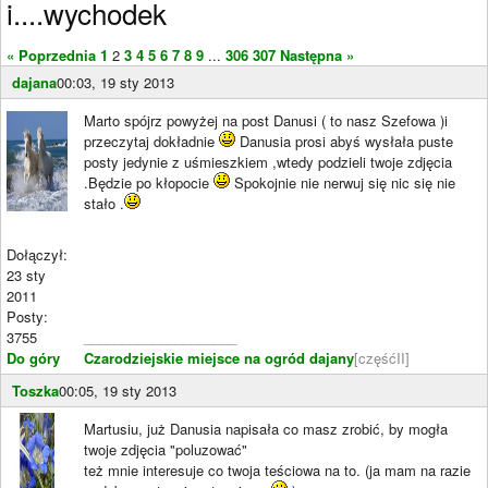
i....wychodek
« Poprzednia
1
2
3
4
5
6
7
8
9
...
306
307
Następna »
dajana
00:03, 19 sty 2013
Marto spójrz powyżej na post Danusi ( to nasz Szefowa )i
przeczytaj dokładnie
Danusia prosi abyś wysłała puste
posty jedynie z uśmieszkiem ,wtedy podzieli twoje zdjęcia
.Będzie po kłopocie
Spokojnie nie nerwuj się nic się nie
stało .
Dołączył:
23 sty
2011
Posty:
3755
____________________
Do góry
Czarodziejskie miejsce na ogród dajany
[częśćII]
Toszka
00:05, 19 sty 2013
Martusiu, już Danusia napisała co masz zrobić, by mogła
twoje zdjęcia "poluzować"
też mnie interesuje co twoja teściowa na to. (ja mam na razie