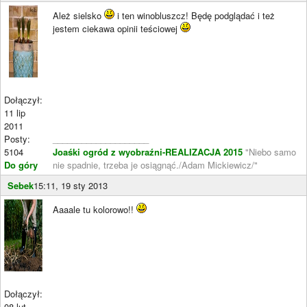
Ależ sielsko
i ten winobluszcz! Będę podglądać i też
jestem ciekawa opinii teściowej
Dołączył:
11 lip
2011
Posty:
____________________
5104
Joaśki ogród z wyobraźni-REALIZACJA 2015
"Niebo samo
Do góry
nie spadnie, trzeba je osiągnąć./Adam Mickiewicz/"
Sebek
15:11, 19 sty 2013
Aaaale tu kolorowo!!
Dołączył:
08 lut