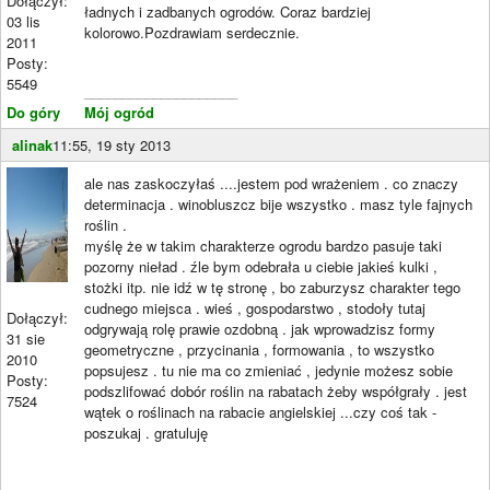
Dołączył:
ładnych i zadbanych ogrodów. Coraz bardziej
03 lis
kolorowo.Pozdrawiam serdecznie.
2011
Posty:
5549
____________________
Do góry
Mój ogród
alinak
11:55, 19 sty 2013
ale nas zaskoczyłaś ....jestem pod wrażeniem . co znaczy
determinacja . winobluszcz bije wszystko . masz tyle fajnych
roślin .
myślę że w takim charakterze ogrodu bardzo pasuje taki
pozorny nieład . źle bym odebrała u ciebie jakieś kulki ,
stożki itp. nie idź w tę stronę , bo zaburzysz charakter tego
cudnego miejsca . wieś , gospodarstwo , stodoły tutaj
Dołączył:
odgrywają rolę prawie ozdobną . jak wprowadzisz formy
31 sie
geometryczne , przycinania , formowania , to wszystko
2010
popsujesz . tu nie ma co zmieniać , jedynie możesz sobie
Posty:
podszlifować dobór roślin na rabatach żeby współgrały . jest
7524
wątek o roślinach na rabacie angielskiej ...czy coś tak -
poszukaj . gratuluję