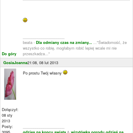
____________________
beata -
Dla odmiany czas na zmiany...
..."Świadomość, że
wszystko co robię, mogłabym robić lepiej wcale mi nie
Do góry
przeszkadza..."
GosiaJoanna
21:08, 08 lut 2013
Po prostu Twój własny
Dołączył:
08 sty
2013
Posty:
____________________
3095
gdzies na koncu swiata
&
wizytówka ogrodu gdzieś na