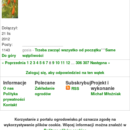
Dołączył:
21 lis
2012
Posty:
____________________
1143
gosia -
Trzeba zacząć wszystko od początku
***
Same
Do góry
wątpliwości
« Poprzednia
1
2
3
4
5
6
7
8
9
10
11
12
...
306
307
Następna »
Zaloguj się, aby odpowiedzieć na ten wątek
Informacje
Polecane
Subskrybuj
Projekt i
wykonanie
O nas
Zakładanie
RSS
Polityka
ogrodów
Michał Młoźniak
prywatności
Kontakt
Korzystanie z portalu ogrodowisko.pl oznacza zgodę na
wykorzystywanie plików cookie. Więcej informacji można znaleźć w