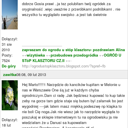
dobrze Gosia prawi ..ja tez polubiłam twój ogródek za
oryginalność .więc uważnie z przeróbkami podróbkami . nie
wszystko tu wyglądało swojsko .a jest tak świetnie
Dołączył:
31 sie
____________________
2010
zapraszam do ogrodu u stóp klasztoru- pozdrawiam Alina
Posty:
++
wizytówka
++
przebudowa przedogródka
++
OGRÓD U
7524
STóP KLASZTORU CZ.II
++-
Do góry
http://ogrodustopklasztoru.blogspot.com/?spref=fb
zawitka
08:08, 09 lut 2013
Hej Marto!!!!!1 Narzędzie do kancików kupiłam w Melonie u
nas w Warszawie One śą już w każdym chyba
ogrodniczym.Dam ci radę .Jak będziesz kupować to kup takie
zeby na gorze tam gdzie staje się butem byl załamek bo jest
wygodniej ----jak latem masz miękką podeszwę np klapka to
nie boli Cię noga.Jak nie wiesz jak to narzędzie wygląda to
poszukaj w sklepie internetowym tu na ogrodowisku ja nie
Dołączył:
wiedziałam że u Danusi sa kupowałam
18 lut
wcześniej.Pozdrawiam. A kosztowało 45 zl