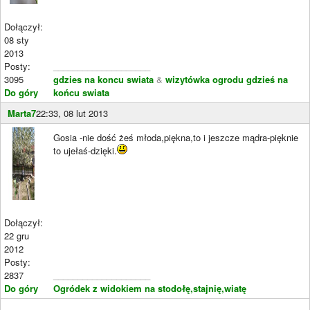
Dołączył:
08 sty
2013
Posty:
____________________
3095
gdzies na koncu swiata
&
wizytówka ogrodu gdzieś na
Do góry
końcu swiata
Marta7
22:33, 08 lut 2013
Gosia -nie dość żeś młoda,piękna,to i jeszcze mądra-pięknie
to ujełaś-dzięki.
Dołączył:
22 gru
2012
Posty:
2837
____________________
Do góry
Ogródek z widokiem na stodołę,stajnię,wiatę