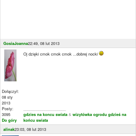
GosiaJoanna
22:49, 08 lut 2013
Oj dzięki cmok cmok cmok ...dobrej nocki
Dołączył:
08 sty
2013
Posty:
____________________
3095
gdzies na koncu swiata
&
wizytówka ogrodu gdzieś na
Do góry
końcu swiata
alinak
23:03, 08 lut 2013