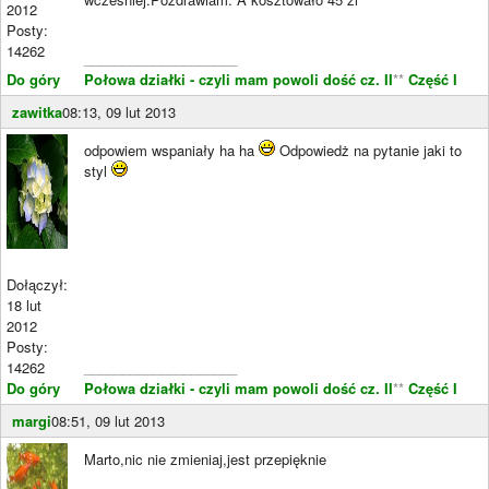
2012
Posty:
14262
____________________
Do góry
Połowa działki - czyli mam powoli dość cz. II
**
Część I
zawitka
08:13, 09 lut 2013
odpowiem wspaniały ha ha
Odpowiedż na pytanie jaki to
styl
Dołączył:
18 lut
2012
Posty:
14262
____________________
Do góry
Połowa działki - czyli mam powoli dość cz. II
**
Część I
margi
08:51, 09 lut 2013
Marto,nic nie zmieniaj,jest przepięknie