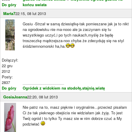
Do góry
końcu swiata
Marta7
22:15, 08 lut 2013
Gosiu -Strzał w samą dziesiątkę-tak pomieszane jak ja to nikt
na ogrodowisku nie ma-nooo ale ja zaczynam się tu
wszystkiego uczyć,i po tych naukach,myślę że będę
troszeczkę mądrzejsza-noo chyba że zdecyduję się na styl
śródziemnomorski ha,ha.
Dołączył:
22 gru
2012
Posty:
2837
____________________
Do góry
Ogródek z widokiem na stodołę,stajnię,wiatę
GosiaJoanna
22:20, 08 lut 2013
Nie patrz na to, masz pięknie i oryginalnie...przecież pisałam
Ci że tak pieknego obejścia nie widziałam jak żyję. To jest
Twój ogród i to tylko Ty masz sie w nim dobrze czuć a My
podziwiać