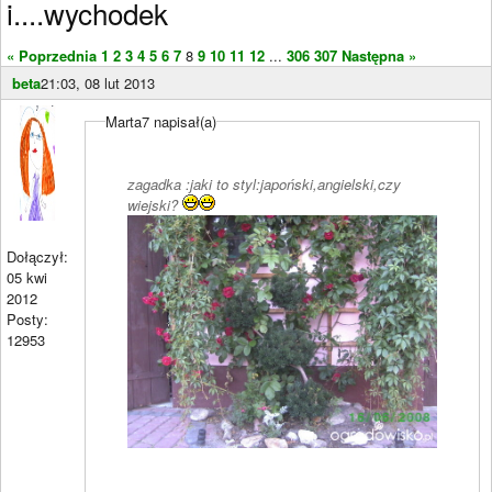
i....wychodek
« Poprzednia
1
2
3
4
5
6
7
8
9
10
11
12
...
306
307
Następna »
beta
21:03, 08 lut 2013
Marta7 napisał(a)
zagadka :jaki to styl:japoński,angielski,czy
wiejski?
Dołączył:
05 kwi
2012
Posty:
12953