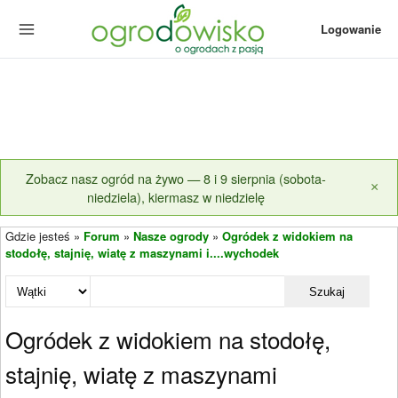
Logowanie
Zobacz nasz ogród na żywo — 8 i 9 sierpnia (sobota-
×
niedziela), kiermasz w niedzielę
Gdzie jesteś »
Forum
»
Nasze ogrody
»
Ogródek z widokiem na
stodołę, stajnię, wiatę z maszynami i....wychodek
Szukaj
Ogródek z widokiem na stodołę,
stajnię, wiatę z maszynami